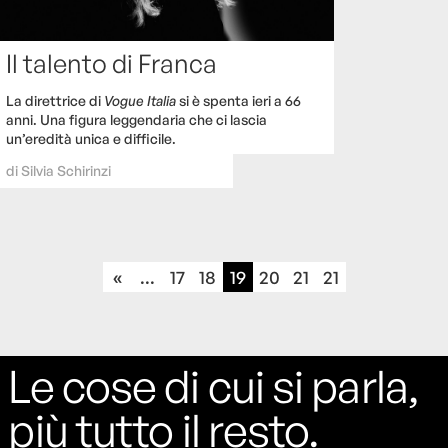
Il talento di Franca
La direttrice di
Vogue Italia
si è spenta ieri a 66
anni. Una figura leggendaria che ci lascia
un’eredità unica e difficile.
di
Silvia Schirinzi
«
...
17
18
19
20
21
21
Le cose di cui si parla,
più tutto il resto.