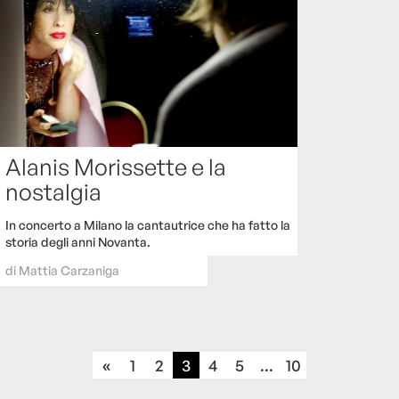
Alanis Morissette e la
nostalgia
In concerto a Milano la cantautrice che ha fatto la
storia degli anni Novanta.
di
Mattia Carzaniga
«
1
2
3
4
5
...
10