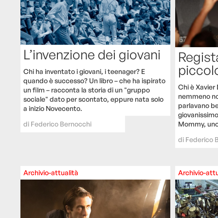
L’invenzione dei giovani
Regist
piccol
Chi ha inventato i giovani, i teenager? E
quando è successo? Un libro – che ha ispirato
Chi è Xavier
un film – racconta la storia di un "gruppo
nemmeno noi 
sociale" dato per scontato, eppure nata solo
parlavano b
a inizio Novecento.
giovanissimo
Mommy, uno d
di
Federico Bernocchi
di
Federico 
Archivio-attualità
Archivio-attu