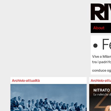
About
• 
Vive a Milan
tra i padri 
conduce ogn
Archivio-attualità
Archivio-attu