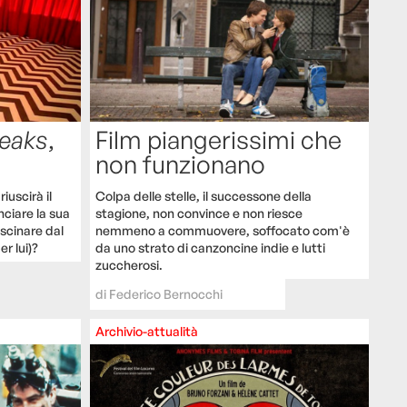
Peaks
,
Film piangerissimi che
non funzionano
iuscirà il
Colpa delle stelle, il successone della
ciare la sua
stagione, non convince e non riesce
ascinare dal
nemmeno a commuovere, soffocato com'è
r lui)?
da uno strato di canzoncine indie e lutti
zuccherosi.
di
Federico Bernocchi
Archivio-attualità