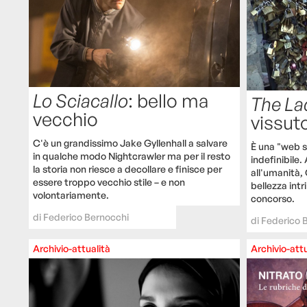
Lo Sciacallo
: bello ma
The La
vecchio
vissut
C'è un grandissimo Jake Gyllenhall a salvare
È una "web se
in qualche modo Nightcrawler ma per il resto
indefinibile. 
la storia non riesce a decollare e finisce per
all'umanità, 
essere troppo vecchio stile – e non
bellezza intr
volontariamente.
concorso.
di
Federico Bernocchi
di
Federico 
Archivio-attualità
Archivio-attu