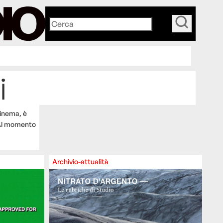
_
i
cinema, è
Al momento
Archivio-attualità