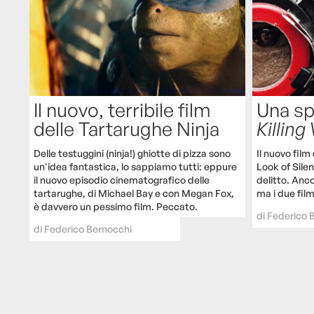
Il nuovo, terribile film
Una sp
delle Tartarughe Ninja
Killing 
Delle testuggini (ninja!) ghiotte di pizza sono
Il nuovo fil
un'idea fantastica, lo sappiamo tutti: eppure
Look of Silen
il nuovo episodio cinematografico delle
delitto. Anc
tartarughe, di Michael Bay e con Megan Fox,
ma i due film
è davvero un pessimo film. Peccato.
di
Federico 
di
Federico Bernocchi