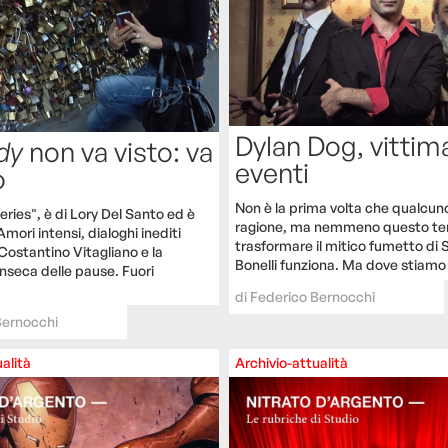
Dylan Dog, vittim
dy
non va visto: va
eventi
o
Non è la prima volta che qualcuno
ries", è di Lory Del Santo ed è
ragione, ma nemmeno questo ten
Amori intensi, dialoghi inediti
trasformare il mitico fumetto di S
Costantino Vitagliano e la
Bonelli funziona. Ma dove stiamo
inseca delle pause. Fuori
di
Federico Bernocchi
Bernocchi
alità
Archivio-attualità