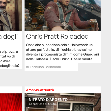
a degli
Chris Pratt Reloaded
Cose che succedono solo a Hollywood: un
attore paffuttello, di nicchia e bravissimo
 ci prova, a
diventa il protagonista di film come Guardiani
tativo di
della Galassia. È solo l'inizio. E se lo merita.
clavi e
 sbagliando?
di
Federico Bernocchi
Archivio-attualità