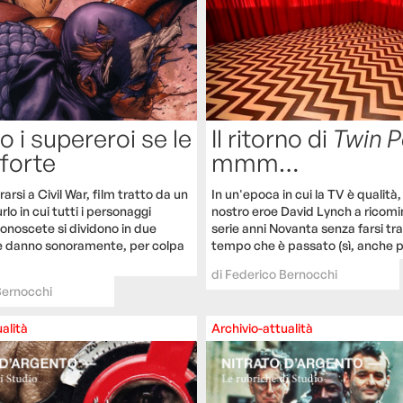
Il ritorno di
Twin 
 i supereroi se le
mmm…
forte
In un'epoca in cui la TV è qualità, r
si a Civil War, film tratto da un
nostro eroe David Lynch a ricomin
lo in cui tutti i personaggi
serie anni Novanta senza farsi tr
onoscete si dividono in due
tempo che è passato (sì, anche pe
 le danno sonoramente, per colpa
di
Federico Bernocchi
Bernocchi
alità
Archivio-attualità