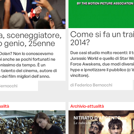
Come si fa un trai
a, sceneggiatore,
2014?
o genio, 25enne
Due casi studio molto recenti: il tr
 Dolan? Non lo conoscevamo
Jurassic World e quello di Star W
anche se pochi fortunati ne
Force Awakens, due modi diversi
enissimo da tempo. È un
hype e ipnotizzare il pubblico (c'
 talento del cinema, autore di
vincitore).
ei film migliori dell'anno.
di
Federico Bernocchi
Bernocchi
alità
Archivio-attualità