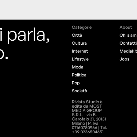
i parla,
Categorie
About
Città
Chi siam
o.
Cultura
Contatti
Internet
Mediaki
Lifestyle
Jobs
Moda
Politica
Pop
Società
Rivista Studio è
edita da MOST
MEDIA GROUP
S.R.L. | via B.
Garofalo 31, 20131
Milano | P. Iva
07160780966 | Tel.
+39 0236504651