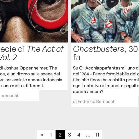
ecie di
The Act of
Ghostbusters
, 30
Vol. 2
fa
m di Joshua Oppenheimer, The
Su Gli Acchiappafantasmi, uno d
ce, è un ritorno sulla scena del
del 1984 – l'anno formidabile del
ora assassini e ancora Indonesia
film che finora ha resistito per m
 sono molto differenti.
ogni tentativo di reboot e segui
durerà ancora?
Bernocchi
di
Federico Bernocchi
«
1
2
3
4
...
11