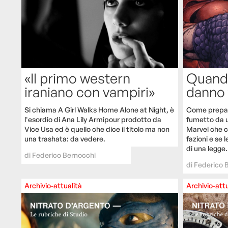
«Il primo western
Quando
iraniano con vampiri»
danno 
Si chiama A Girl Walks Home Alone at Night, è
Come preparar
l'esordio di Ana Lily Armipour prodotto da
fumetto da ur
Vice Usa ed è quello che dice il titolo ma non
Marvel che c
una trashata: da vedere.
fazioni e se
di una legge.
di
Federico Bernocchi
di
Federico 
Archivio-attualità
Archivio-attu