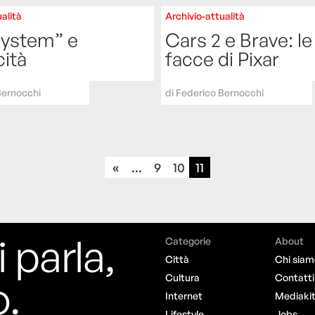
alità
Archivio-attualità
system” e
Cars 2 e Brave: l
cità
facce di Pixar
Bernocchi
di
Federico Bernocchi
«
...
9
10
11
i parla,
Categorie
About
Città
Chi siam
o.
Cultura
Contatti
Internet
Mediaki
Lifestyle
Jobs