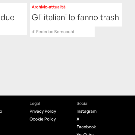
Archivio-attualità
e due
Gli italiani lo fanno trash
di
Federico Bernocchi
Legal
Social
o
Privacy Policy
Instagram
Cookie Policy
X
t
Facebook
YouTube