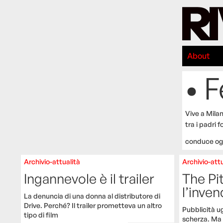
About
• 
Vive a Milan
tra i padri 
conduce ogn
Archivio-attualità
Archivio-attu
Ingannevole è il trailer
The Pi
l’inven
La denuncia di una donna al distributore di
Drive. Perché? Il trailer prometteva un altro
Pubblicità ug
tipo di film
scherza. Ma