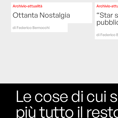
Archivio-attualità
Archivio-attu
Ottanta Nostalgia
“Star 
pubbli
di
Federico Bernocchi
di
Federico 
Le cose di cui s
più tutto il rest