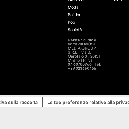
Moda
Politica
Pop
Società
Rivista Studio è
edita da MOST
MEDIA GROUP
S.R.L. | via B.
Garofalo 31, 20131
Milano | P. Iva
07160780966 | Tel.
+39 0236504651
iva sulla raccolta
Le tue preferenze relative alla priva