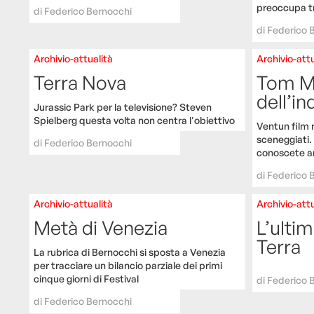
preoccupa t
di
Federico Bernocchi
di
Federico 
Archivio-attualità
Archivio-attu
Terra Nova
Tom Mc
dell’in
Jurassic Park per la televisione? Steven
Spielberg questa volta non centra l'obiettivo
Ventun film r
sceneggiati.
di
Federico Bernocchi
conoscete a
di
Federico 
Archivio-attualità
Archivio-attu
Metà di Venezia
L’ulti
Terra
La rubrica di Bernocchi si sposta a Venezia
per tracciare un bilancio parziale dei primi
cinque giorni di Festival
di
Federico 
di
Federico Bernocchi