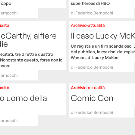
roppo
superheroes di HBO
Bernocchi
di
Federico Bernocchi
alità
Archivio-attualità
Carthy, alfiere
Il caso Lucky Mc
die
Un regista e un film scandaloso. 
del pubblico, le reazioni del regis
ecitati, tre diretti e quattro
Woman, di Lucky McKee
 Nonostante questo, forse non lo
ncora
di
Federico Bernocchi
Bernocchi
alità
Archivio-attualità
mo uomo della
Comic Con
di
Federico Bernocchi
Bernocchi