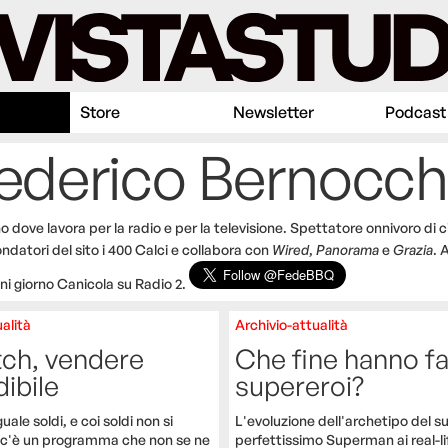
Store
Newsletter
Podcast
Federico Bernocch
o dove lavora per la radio e per la televisione. Spettatore onnivoro di 
fondatori del sito i 400 Calci e collabora con
Wired
,
Panorama
e
Grazia
. 
i giorno Canicola su Radio 2.
alità
Archivio-attualità
tch, vendere
Che fine hanno fa
dibile
supereroi?
uale soldi, e coi soldi non si
L'evoluzione dell'archetipo del s
 c'è un programma che non se ne
perfettissimo Superman ai real-li