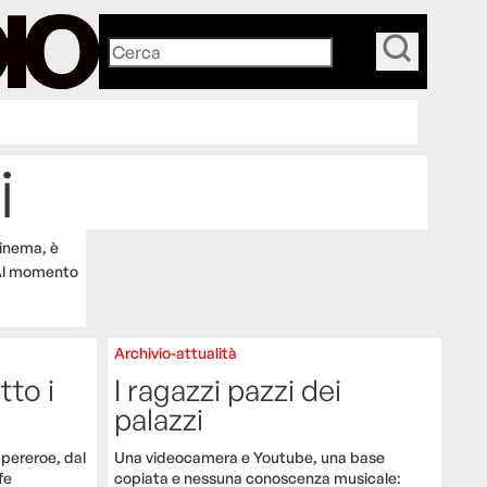
_
i
cinema, è
Al momento
Archivio-attualità
tto i
I ragazzi pazzi dei
palazzi
upereroe, dal
Una videocamera e Youtube, una base
fe
copiata e nessuna conoscenza musicale: