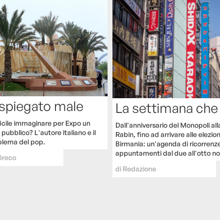
 spiegato male
La settimana che
ficile immaginare per Expo un
Dall'anniversario del Monopoli all
pubblico? L'autore italiano e il
Rabin, fino ad arrivare alle elezion
blema del pop.
Birmania: un'agenda di ricorrenz
appuntamenti dal due all'otto n
Greco
di
Redazione