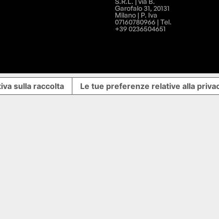
S.R.L. | via B.
Garofalo 31, 20131
Milano | P. Iva
07160780966 | Tel.
+39 0236504651
iva sulla raccolta
Le tue preferenze relative alla priva