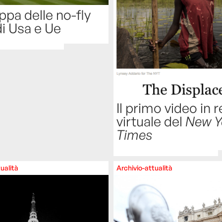
pa delle no-fly
i Usa e Ue
Il primo video in r
virtuale del
New Y
Times
ualità
Archivio-attualità