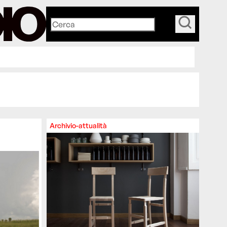
_
Archivio-attualità