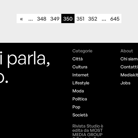
«
...
348
349
350
351
352
...
645
i parla,
Categorie
About
Città
Chi siam
o.
Cultura
Contatti
Internet
Mediaki
Lifestyle
Jobs
Moda
Politica
Pop
Società
Rivista Studio è
edita da MOST
MEDIA GROUP