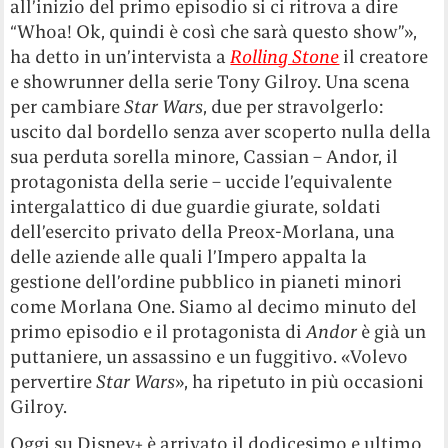
all’inizio del primo episodio si ci ritrova a dire
“Whoa! Ok, quindi è così che sarà questo show”»,
ha detto in un’intervista a
Rolling Stone
il creatore
e showrunner della serie Tony Gilroy. Una scena
per cambiare
Star Wars
, due per stravolgerlo:
uscito dal bordello senza aver scoperto nulla della
sua perduta sorella minore, Cassian – Andor, il
protagonista della serie – uccide l’equivalente
intergalattico di due guardie giurate, soldati
dell’esercito privato della Preox-Morlana, una
delle aziende alle quali l’Impero appalta la
gestione dell’ordine pubblico in pianeti minori
come Morlana One. Siamo al decimo minuto del
primo episodio e il protagonista di
Andor
è già un
puttaniere, un assassino e un fuggitivo. «Volevo
pervertire
Star Wars
», ha ripetuto in più occasioni
Gilroy.
Oggi su Disney+ è arrivato il dodicesimo e ultimo