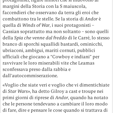
margini della Storia con la S maiuscola,
faccendieri che osservano da terra gli eroi che
combattono tra le stelle. Se la storia di
Andor
è
quella di
Winds of War
, i suoi protagonisti –
Cassian soprattutto ma non soltanto – sono quelli
della
Spia che venne dal freddo
di le Carré, lo stesso
branco di sporchi squallidi bastardi, ominicchi,
ubriaconi, ambigui, mariti cornuti, pubblici
ufficiali che giocano a “Cowboy e indiani” per
ravvivare le loro miserabili vite che Leamas
sconfessava preso dalla rabbia e
dall’autocommiserazione.
«Voglio che siate veri e voglio che vi dimentichiate
di
Star Wars
», ha detto Gilroy a cast e troupe nei
primi giorni di riprese di
Andor
, quando ha notato
che le persone tendevano a cambiare il loro modo
di fare, dire e pensare le cose quando si trattava di