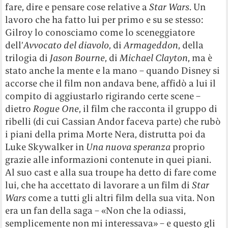
fare, dire e pensare cose relative a
Star Wars
. Un
lavoro che ha fatto lui per primo e su se stesso:
Gilroy lo conosciamo come lo sceneggiatore
dell’
Avvocato del diavolo
, di
Armageddon
, della
trilogia di
Jason Bourne
, di
Michael Clayton
, ma è
stato anche la mente e la mano – quando Disney si
accorse che il film non andava bene, affidò a lui il
compito di aggiustarlo rigirando certe scene –
dietro
Rogue One
, il film che racconta il gruppo di
ribelli (di cui Cassian Andor faceva parte) che rubò
i piani della prima Morte Nera, distrutta poi da
Luke Skywalker in
Una nuova speranza
proprio
grazie alle informazioni contenute in quei piani.
Al suo cast e alla sua troupe ha detto di fare come
lui, che ha accettato di lavorare a un film di
Star
Wars
come a tutti gli altri film della sua vita. Non
era un fan della saga – «Non che la odiassi,
semplicemente non mi interessava» – e questo gli