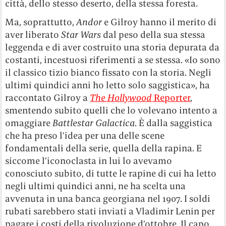
città, dello stesso deserto, della stessa foresta.
Ma, soprattutto,
Andor
e Gilroy hanno il merito di
aver liberato
Star Wars
dal peso della sua stessa
leggenda e di aver costruito una storia depurata da
costanti, incestuosi riferimenti a se stessa. «Io sono
il classico tizio bianco fissato con la storia. Negli
ultimi quindici anni ho letto solo saggistica», ha
raccontato Gilroy a
The Hollywood
Reporter
,
smentendo subito quelli che lo volevano intento a
omaggiare
Battlestar Galactica
. È dalla saggistica
che ha preso l’idea per una delle scene
fondamentali della serie, quella della rapina. E
siccome l’iconoclasta in lui lo avevamo
conosciuto subito, di tutte le rapine di cui ha letto
negli ultimi quindici anni, ne ha scelta una
avvenuta in una banca georgiana nel 1907. I soldi
rubati sarebbero stati inviati a Vladimir Lenin per
pagare i costi della rivoluzione d’ottobre. Il capo