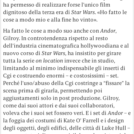
ha permesso di realizzare forse l’unico film
dignitoso della terza era di
Star Wars
. «Ho fatto le
cose a modo mio e alla fine ho vinto».
Ha fatto le cose a modo suo anche con
Andor
,
Gilroy. In controtendenza rispetto al resto
dell’industria cinematografica hollywoodiana e al
nuovo corso di
Star Wars
, ha insistito per girare
tutta la serie
on location
invece che in studio,
limitando al minimo indispensabile gli inserti di
Cgi e costruendo enormi – e costosissimi – set.
Perché l’uso/abuso della Cgi costringe a “fissare” la
scena prima di girarla, permettendo poi
aggiustamenti solo in post produzione. Gilroy,
come dai suoi attori e dai suoi collaboratori,
voleva che i suoi set fossero veri. E i set di
Andor
– e
la foggia dei costumi di Kate O’ Farrell e i design
degli oggetti, degli edifici, delle città di Luke Hull –