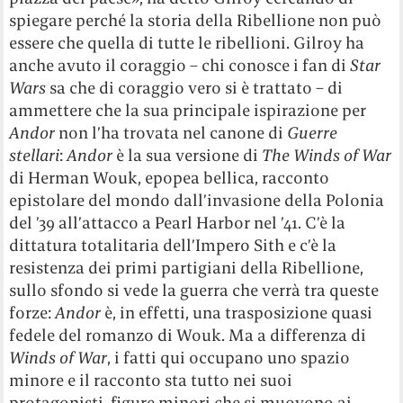
spiegare perché la storia della Ribellione non può
essere che quella di tutte le ribellioni. Gilroy ha
anche avuto il coraggio – chi conosce i fan di
Star
Wars
sa che di coraggio vero si è trattato – di
ammettere che la sua principale ispirazione per
Andor
non l’ha trovata nel canone di
Guerre
stellari
:
Andor
è la sua versione di
The Winds of War
di Herman Wouk, epopea bellica, racconto
epistolare del mondo dall’invasione della Polonia
del ’39 all’attacco a Pearl Harbor nel ’41. C’è la
dittatura totalitaria dell’Impero Sith e c’è la
resistenza dei primi partigiani della Ribellione,
sullo sfondo si vede la guerra che verrà tra queste
forze:
Andor
è, in effetti, una trasposizione quasi
fedele del romanzo di Wouk. Ma a differenza di
Winds of War
, i fatti qui occupano uno spazio
minore e il racconto sta tutto nei suoi
protagonisti, figure minori che si muovono ai