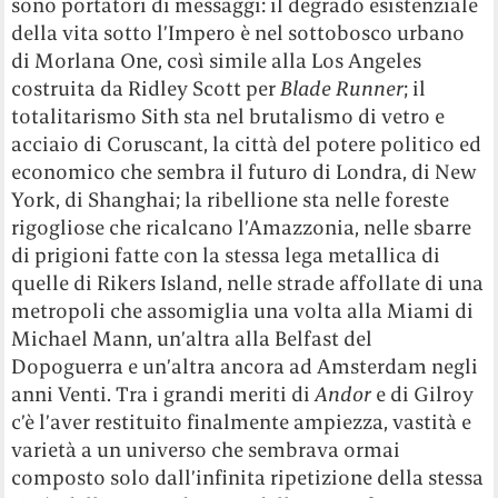
sono portatori di messaggi: il degrado esistenziale
della vita sotto l’Impero è nel sottobosco urbano
di Morlana One, così simile alla Los Angeles
costruita da Ridley Scott per
Blade Runner
; il
totalitarismo Sith sta nel brutalismo di vetro e
acciaio di Coruscant, la città del potere politico ed
economico che sembra il futuro di Londra, di New
York, di Shanghai; la ribellione sta nelle foreste
rigogliose che ricalcano l’Amazzonia, nelle sbarre
di prigioni fatte con la stessa lega metallica di
quelle di Rikers Island, nelle strade affollate di una
metropoli che assomiglia una volta alla Miami di
Michael Mann, un’altra alla Belfast del
Dopoguerra e un’altra ancora ad Amsterdam negli
anni Venti. Tra i grandi meriti di
Andor
e di Gilroy
c’è l’aver restituito finalmente ampiezza, vastità e
varietà a un universo che sembrava ormai
composto solo dall’infinita ripetizione della stessa