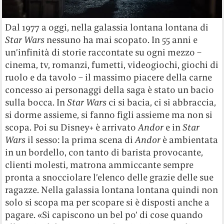
Dal 1977 a oggi, nella galassia lontana lontana di
Star Wars
nessuno ha mai scopato. In 55 anni e
un’infinità di storie raccontate su ogni mezzo –
cinema, tv, romanzi, fumetti, videogiochi, giochi di
ruolo e da tavolo – il massimo piacere della carne
concesso ai personaggi della saga è stato un bacio
sulla bocca. In
Star Wars
ci si bacia, ci si abbraccia,
si dorme assieme, si fanno figli assieme ma non si
scopa. Poi su Disney+ è arrivato
Andor
e in
Star
Wars
il sesso: la prima scena di
Andor
è ambientata
in un bordello, con tanto di barista provocante,
clienti molesti, matrona ammiccante sempre
pronta a snocciolare l’elenco delle grazie delle sue
ragazze. Nella galassia lontana lontana quindi non
solo si scopa ma per scopare si è disposti anche a
pagare. «Si capiscono un bel po’ di cose quando