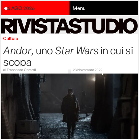
6 AGO 2026
Menu
Cultura
Andor
, uno
Star Wars
in cui si
scopa
di
Francesco Gerardi
23 Novembre 2022