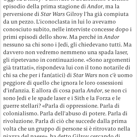
episodio della prima stagione di
Andor
, ma la
perversione di
Star Wars
Gilroy l’ha già compiuta
da un pezzo. L’iconoclasta in lui lo avevamo
conosciuto subito, nelle interviste concesse dopo i
primi episodi dello show. Ma perché in
Andor
nessuno sa chi sono i Jedi, gli chiedevano tutti. Ma
davvero non vedremo nemmeno una spada laser,
gli ripetevano in continuazione. «Sono argomenti
già trattati», rispondeva lui con il tono notarile di
chi sa che per i fan(atici) di
Star Wars
non c’è uomo
peggiore di quello che ignora le loro ossessioni
d’infanzia. E allora di cosa parla
Andor
, se non ci
sono Jedi e le spade laser e i Sith e la Forza e le
guerre stellari? «Parla di oppressione. Parla di
colonialismo. Parla dell’abuso di potere. Parla di
rivoluzione. Parla di ciò che succede dalla prima
volta che un gruppo di persone si è ritrovato nella
piazza del paese», ha detto Gilroy cercando di