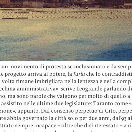
un movimento di protesta sconclusionato e da sempr
le progetto arriva al potere, la
furia
che lo contraddist
 volta rimane imbrigliata nella lentezza e nella comp
cchina amministrativa», scrive Leogrande parlando di
mo, ma sono parole che valgono per molto di quello a 
assistito nelle ultime due legislature: Taranto come 
ione», appunto. Dal consenso perpetuo di Cito, perp
e abbia governato la città solo per due anni, dal’93 al ’
trato sempre incapace – oltre che disinteressato – a ri