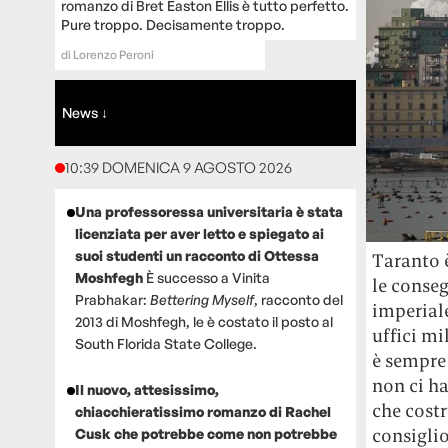
romanzo di Bret Easton Ellis è tutto perfetto.
Pure troppo. Decisamente troppo.
di
Lorenzo Peroni
News ↓
10:39 DOMENICA 9 AGOSTO 2026
Una professoressa universitaria è stata
licenziata per aver letto e spiegato ai
suoi studenti un racconto di Ottessa
Taranto è
Moshfegh
È successo a Vinita
le conseg
Prabhakar:
Bettering Myself
, racconto del
imperiale
2013 di Moshfegh, le è costato il posto al
uffici mi
South Florida State College.
è sempre 
non ci h
Il nuovo, attesissimo,
che costr
chiacchieratissimo romanzo di Rachel
consiglio
Cusk che potrebbe come non potrebbe