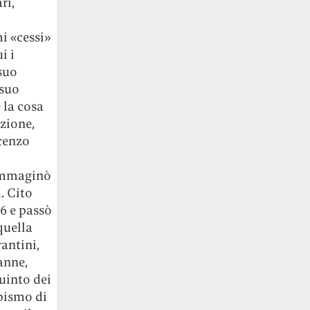
ri,
i
mi «cessi»
i i
 suo
 suo
 la cosa
zione,
ncenzo
 Immaginò
. Cito
6 e passò
quella
rantini,
anne,
quinto dei
mpismo di