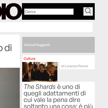
_
 di
Articoli Suggeriti
Cultura
di
Lorenzo Peroni
The Shards
è uno di
quegli adattamenti di
cui vale la pena dire
soltanto una cosa: è più