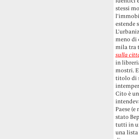
identici 
studia le marmotte ha aperto un canale
stessi mo
OnlyFans tutto dedicato alle marmotte
OnlyMarms (si chiama proprio così) è
l’immobi
gratuito, pubblica «contenuti non
estende s
censurati di marmotte dalle Montagne
L’urbani
Rocciose» e accetta mance per la buona
meno di c
causa della scienza.
mila tra 
sulla citt
Le ondate di caldo potrebbero far
in librer
aumentare il prezzo del cibo più della
mostri. E
guerra in Iran e della crisi nello Stretto
di Hormuz
Addirittura un punto
titolo di
percentuale di inflazione alimentare in
intempera
più, un aumento del costo del cibo che
Cito è u
nel 2027 rischia di arrivare al 3 per cento.
intendev
Paese (e 
Il ristorante Trippa ha tolto dal menù i
stato Bep
suoi due piatti più celebri perché troppe
tutti in 
persone prendevano solo quelli per
una lista
fotografarli
L'ha spiegato lo chef Diego