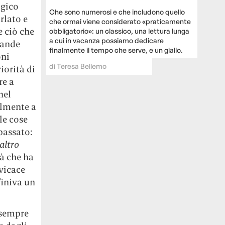
ogico
Che sono numerosi e che includono quello
rlato e
che ormai viene considerato «praticamente
e ciò che
obbligatorio»: un classico, una lettura lunga
a cui in vacanza possiamo dedicare
rande
finalmente il tempo che serve, e un giallo.
oni
di
Teresa Bellemo
iorità di
re a
nel
nalmente a
le cose
passato:
altro
tà che ha
vicace
finiva un
 sempre