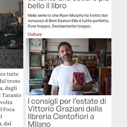
bello il libro
Nella serie tv che Ryan Murphy ha tratto dal
romanzo di Bret Easton Ellis è tutto perfetto.
Pure troppo. Decisamente troppo.
Cultura
ce tutte
dal trono
a, dagli
di Taranto
I consigli per l’estate di
lvolta
Vittorio Graziani della
II Foca
libreria Centofiori a
l
Milano
a, dal