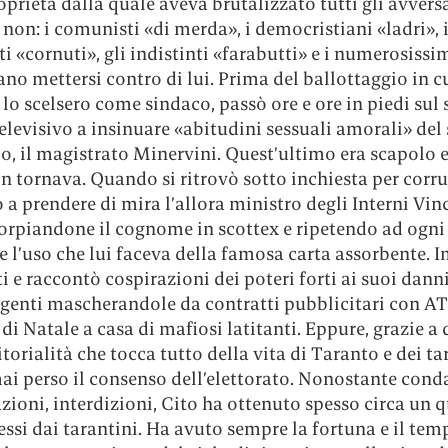
oprietà dalla quale aveva brutalizzato tutti gli avversa
e non: i comunisti «di merda», i democristiani «ladri», 
i «cornuti», gli indistinti «farabutti» e i numerosissi
no mettersi contro di lui. Prima del ballottaggio in cu
 lo scelsero come sindaco, passò ore e ore in piedi sul
elevisivo a insinuare «abitudini sessuali amorali» del
o, il magistrato Minervini. Quest’ultimo era scapolo e
n tornava. Quando si ritrovò sotto inchiesta per corru
a prendere di mira l’allora ministro degli Interni Vi
torpiandone il cognome in scottex e ripetendo ad ogni
e l’uso che lui faceva della famosa carta assorbente.
 e raccontò cospirazioni dei poteri forti ai suoi danni
ngenti mascherandole da contratti pubblicitari con AT
a di Natale a casa di mafiosi latitanti. Eppure, grazie a 
itorialità che tocca tutto della vita di Taranto e dei ta
ai perso il consenso dell’elettorato. Nonostante cond
zioni, interdizioni, Cito ha ottenuto spesso circa un 
essi dai tarantini. Ha avuto sempre la fortuna e il te