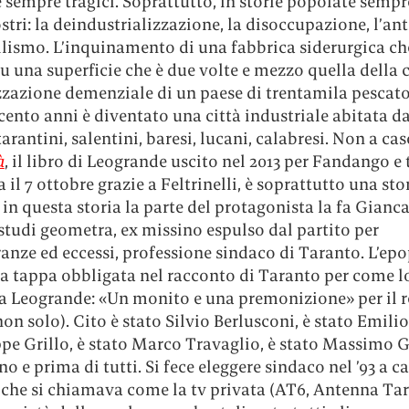
e sempre tragici. Soprattutto, in storie popolate sempr
stri: la deindustrializzazione, la disoccupazione, l’ant
lismo. L’inquinamento di una fabbrica siderurgica che
u una superficie che è due volte e mezzo quella della c
zzazione demenziale di un paese di trentamila pescato
ento anni è diventato una città industriale abitata d
tarantini, salentini, baresi, lucani, calabresi. Non a ca
à
, il libro di Leogrande uscito nel 2013 per Fandango e
ia il 7 ottobre grazie a Feltrinelli, è soprattutto una sto
 in questa storia la parte del protagonista la fa Gianca
 studi geometra, ex missino espulso dal partito per
nze ed eccessi, professione sindaco di Taranto. L’epo
na tappa obbligata nel racconto di Taranto per come l
a Leogrande: «Un monito e una premonizione» per il r
non solo). Cito è stato Silvio Berlusconi, è stato Emilio
pe Grillo, è stato Marco Travaglio, è stato Massimo Gi
uno e prima di tutti. Si fece eleggere sindaco nel ’93 a c
 che si chiamava come la tv privata (AT6, Antenna Tar