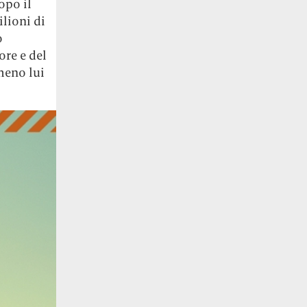
opo il
ilioni di
o
ore e del
meno lui