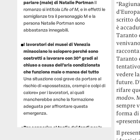
parlare (male) di Natalie Portman
Il
“Ragiunat
romanzo si intitola
Life of M
, e in effetti le
d’Europa
somiglianze tra il personaggio M e la
scritto d
persona Natalie Portman sono
è accadut
abbastanza innegabili.
Taranto e
venivano 
I lavoratori dei musei di Venezia
raccontar
minacciano lo sciopero perché sono
Taranto e
costretti a lavorare con 30° gradi al
chiuso a causa dell’aria condizionata
tentativo
che funziona male o manca del tutto
vedere la
Una situazione così grave da portare al
future. D
rischio di «spossatezza, crampi e colpi di
rifare qu
calore» per i lavoratori, ai quali
modo
». 
mancherebbe anche la formazione
sempre vi
adeguata per affrontare questa
forma di 
emergenza.
«present
Per sopperire al taglio dei fondi per la
Il presen
ricerca, un gruppo di scienziati che