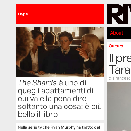
Hype ↓
About
Cultura
Il p
Tara
di
Francesc
The Shards
è uno di
quegli adattamenti di
cui vale la pena dire
soltanto una cosa: è più
bello il libro
Nella serie tv che Ryan Murphy ha tratto dal