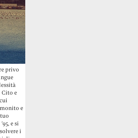
e privo
ingue
lessità
 Cito e
cui
«monito e
etuo
95, e si
solvere i