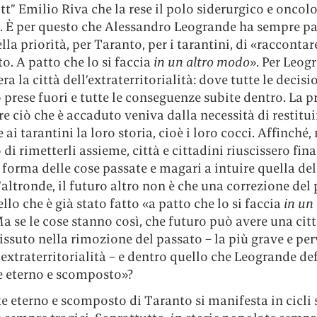
t” Emilio Riva che la rese il polo siderurgico e oncol
. È per questo che Alessandro Leogrande ha sempre pa
ella priorità, per Taranto, per i tarantini, di «raccontar
o. A patto che lo si faccia
in un altro modo
». Per Leog
ra la città dell’extraterritorialità: dove tutte le decisi
prese fuori e tutte le conseguenze subite dentro. La pr
e ciò che è accaduto veniva dalla necessità di restitui
 ai tarantini la loro storia, cioè i loro cocci. Affinché, 
 di rimetterli assieme, città e cittadini riuscissero fi
 forma delle cose passate e magari a intuire quella del
’altronde, il futuro altro non è che una correzione del 
ello che è già stato fatto «a patto che lo si faccia
in un 
Ma se le cose stanno così, che futuro può avere una cit
ssuto nella rimozione del passato – la più grave e per
extraterritorialità – e dentro quello che Leogrande de
e eterno e scomposto»?
te eterno e scomposto di Taranto si manifesta in cicli