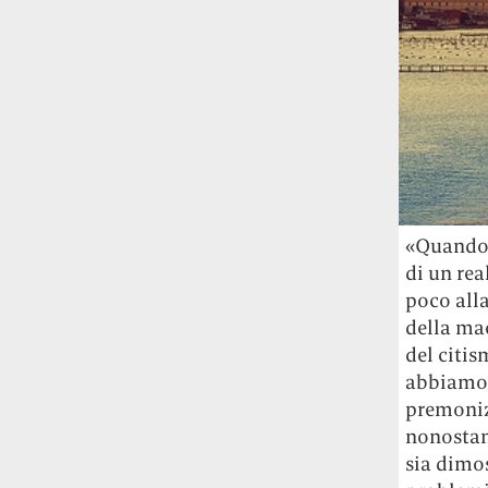
«Quando 
di un rea
poco alla
della ma
del citis
abbiamo 
premoniz
nonostant
sia dimos