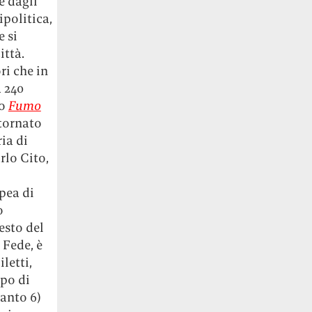
e dagli
ipolitica,
 si
ittà.
ri che in
a 240
so
Fumo
 tornato
ria di
rlo Cito,
pea di
o
esto del
 Fede, è
letti,
apo di
anto 6)