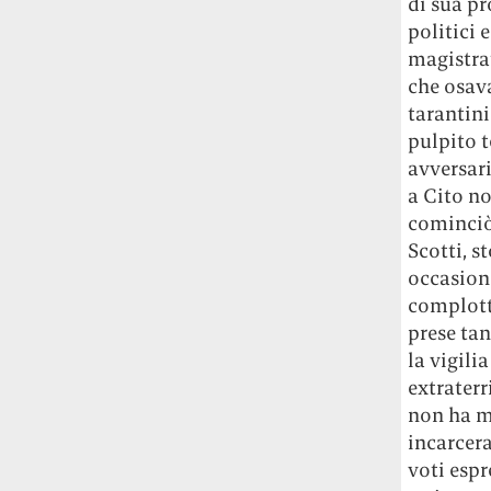
Rossi, per provare a sfuggire alle
di sua pr
tendenze dettate da Instagram anche
politici 
sulla ristorazione.
magistrat
che osava
Il Pentagono ha improvvisamente
tarantini
cambiato il modo in cui conta i morti e i
pulpito t
feriti nella guerra in Iran
Pare su
avversari
richiesta diretta dalla Casa Bianca.
a Cito no
Risultato: 4 morti "in meno" e circa 600
feriti in più.
cominciò 
Scotti, s
Fred Again ha passato 50 ore
occasion
consecutive in livestream su YouTube
complotti
per completare il suo nuovo mixtape
Lo
prese ta
ha fatto insieme al collettivo LATIN
la vigili
MAFIA, registrato tutto a Città del
extraterr
Messico e intitolato (didascalicamente
non ha m
ma efficacemente) 9 months & 50 hours.
incarcera
voti espr