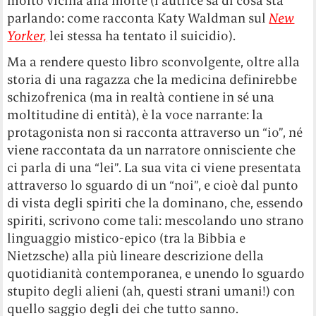
molto vicina alla morte (l’autrice sa di cosa sta
parlando: come racconta Katy Waldman sul
New
Yorker,
lei stessa ha tentato il suicidio).
Ma a rendere questo libro sconvolgente, oltre alla
storia di una ragazza che la medicina definirebbe
schizofrenica (ma in realtà contiene in sé una
moltitudine di entità), è la voce narrante: la
protagonista non si racconta attraverso un “io”, né
viene raccontata da un narratore onnisciente che
ci parla di una “lei”. La sua vita ci viene presentata
attraverso lo sguardo di un “noi”, e cioè dal punto
di vista degli spiriti che la dominano, che, essendo
spiriti, scrivono come tali: mescolando uno strano
linguaggio mistico-epico (tra la Bibbia e
Nietzsche) alla più lineare descrizione della
quotidianità contemporanea, e unendo lo sguardo
stupito degli alieni (ah, questi strani umani!) con
quello saggio degli dei che tutto sanno.