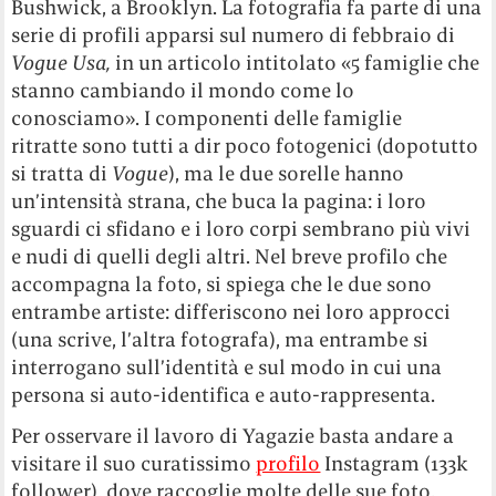
Bushwick, a Brooklyn. La fotografia fa parte di una
serie di profili apparsi sul numero di febbraio di
Vogue Usa,
in un articolo intitolato «5 famiglie che
stanno cambiando il mondo come lo
conosciamo». I componenti delle famiglie
ritratte sono tutti a dir poco fotogenici (dopotutto
si tratta di
Vogue
), ma le due sorelle hanno
un’intensità strana, che buca la pagina: i loro
sguardi ci sfidano e i loro corpi sembrano più vivi
e nudi di quelli degli altri. Nel breve profilo che
accompagna la foto, si spiega che le due sono
entrambe artiste: differiscono nei loro approcci
(una scrive, l’altra fotografa), ma entrambe si
interrogano sull’identità e sul modo in cui una
persona si auto-identifica e auto-rappresenta.
Per osservare il lavoro di Yagazie basta andare a
visitare il suo curatissimo
profilo
Instagram (133k
follower), dove raccoglie molte delle sue foto.