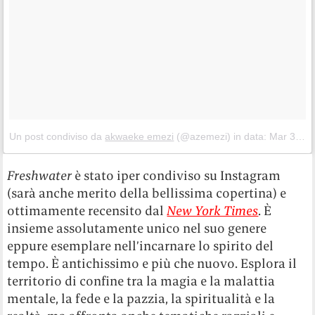
Un post condiviso da
akwaeke emezi
(@azemezi) in data:
Mar 31, 2018 at 11:24 PDT
Freshwater
è stato iper condiviso su Instagram
(sarà anche merito della bellissima copertina) e
ottimamente recensito dal
New York Times
. È
insieme assolutamente unico nel suo genere
eppure esemplare nell’incarnare lo spirito del
tempo. È antichissimo e più che nuovo. Esplora il
territorio di confine tra la magia e la malattia
mentale, la fede e la pazzia, la spiritualità e la