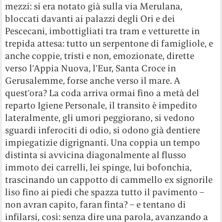
mezzi: si era notato già sulla via Merulana,
bloccati davanti ai palazzi degli Ori e dei
Pescecani, imbottigliati tra tram e vetturette in
trepida attesa: tutto un serpentone di famigliole, e
anche coppie, tristi e non, emozionate, dirette
verso l’Appia Nuova, l’Eur, Santa Croce in
Gerusalemme, forse anche verso il mare. A
quest’ora? La coda arriva ormai fino a metà del
reparto Igiene Personale, il transito è impedito
lateralmente, gli umori peggiorano, si vedono
sguardi inferociti di odio, si odono già dentiere
impiegatizie digrignanti. Una coppia un tempo
distinta si avvicina diagonalmente al flusso
immoto dei carrelli, lei spinge, lui bofonchia,
trascinando un cappotto di cammello ex signorile
liso fino ai piedi che spazza tutto il pavimento –
non avran capito, faran finta? – e tentano di
infilarsi, così: senza dire una parola, avanzando a