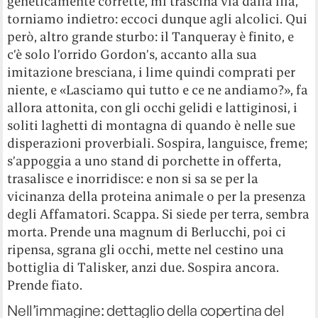
geneticamente corrette, mi trascina via dalla fila,
torniamo indietro: eccoci dunque agli alcolici. Qui
però, altro grande sturbo: il Tanqueray è finito, e
c’è solo l’orrido Gordon’s, accanto alla sua
imitazione bresciana, i lime quindi comprati per
niente, e «Lasciamo qui tutto e ce ne andiamo?», fa
allora attonita, con gli occhi gelidi e lattiginosi, i
soliti laghetti di montagna di quando è nelle sue
disperazioni proverbiali. Sospira, languisce, freme;
s’appoggia a uno stand di porchette in offerta,
trasalisce e inorridisce: e non si sa se per la
vicinanza della proteina animale o per la presenza
degli Affamatori. Scappa. Si siede per terra, sembra
morta. Prende una magnum di Berlucchi, poi ci
ripensa, sgrana gli occhi, mette nel cestino una
bottiglia di Talisker, anzi due. Sospira ancora.
Prende fiato.
Nell’immagine: dettaglio della copertina del