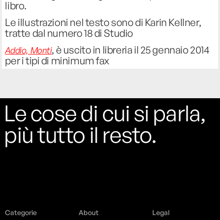
libro.
Le illustrazioni nel testo sono di Karin Kellner,
tratte dal numero 18 di Studio
, è uscito in libreria il 25 gennaio 2014
Addio, Monti
per i tipi di minimum fax
Le cose di cui si parla,
più tutto il resto.
Categorie
About
Legal