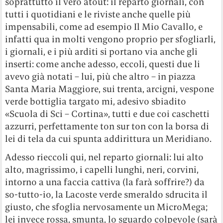
soprattutto il vero atout: il reparto giornali, con
tutti i quotidiani e le riviste anche quelle più
impensabili, come ad esempio Il Mio Cavallo, e
infatti qua in molti vengono proprio per sfogliarli,
i giornali, e i più arditi si portano via anche gli
inserti: come anche adesso, eccoli, questi due li
avevo già notati – lui, più che altro – in piazza
Santa Maria Maggiore, sui trenta, arcigni, vespone
verde bottiglia targato mi, adesivo sbiadito
«Scuola di Sci – Cortina», tutti e due coi caschetti
azzurri, perfettamente ton sur ton con la borsa di
lei di tela da cui spunta addirittura un Meridiano.
Adesso rieccoli qui, nel reparto giornali: lui alto
alto, magrissimo, i capelli lunghi, neri, corvini,
intorno a una faccia cattiva (la farà soffrire?) da
so-tutto-io, la Lacoste verde smeraldo sdrucita il
giusto, che sfoglia nervosamente un MicroMega;
lei invece rossa, smunta, lo sguardo colpevole (sarà