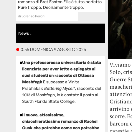
romanzo di Bret Easton Ellis è tutto perfetto.
Pure troppo. Decisamente troppo.
di
Lorenzo Peroni
News ↓
10:55 DOMENICA 9 AGOSTO 2026
Una professoressa universitaria è stata
Viviamo 
licenziata per aver letto e spiegato ai
Solo, cri
suoi studenti un racconto di Ottessa
Guerre St
Moshfegh
È successo a Vinita
mascheri
Prabhakar:
Bettering Myself
, racconto del
attenzion
2013 di Moshfegh, le è costato il posto al
Cristian
South Florida State College.
arrivino
Il nuovo, attesissimo,
scorre. E
chiacchieratissimo romanzo di Rachel
barconi 
Cusk che potrebbe come non potrebbe
carestie,