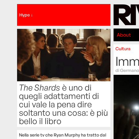
Hype ↓
About
Cultura
Imma
di
Germano 
The Shards
è uno di
quegli adattamenti di
cui vale la pena dire
soltanto una cosa: è più
bello il libro
Nella serie tv che Ryan Murphy ha tratto dal