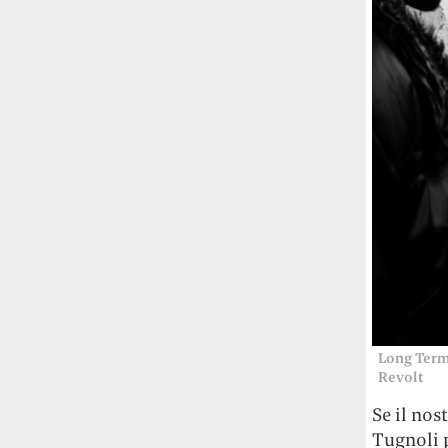
Long Term 
Revolt
Se il nos
Tugnoli p