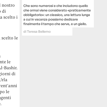
l nostro
Che sono numerosi e che includono quello
che ormai viene considerato «praticamente
o di
obbligatorio»: un classico, una lettura lunga
 scelto i
a cui in vacanza possiamo dedicare
finalmente il tempo che serve, e un giallo.
di
Teresa Bellemo
scelto le
a
nte le
l-Bashir.
giorni di
Urla
rent’anni
po le
ngenti
.