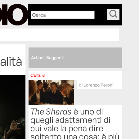
_
alità
Articoli Suggeriti
Cultura
di
Lorenzo Peroni
The Shards
è uno di
quegli adattamenti di
cui vale la pena dire
soltanto una cosa: è più