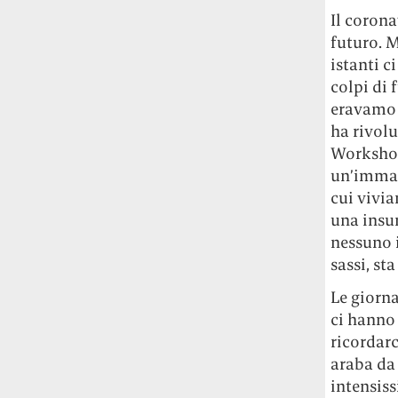
studia le marmotte ha aperto un canale
Il corona
OnlyFans tutto dedicato alle marmotte
futuro. M
OnlyMarms (si chiama proprio così) è
gratuito, pubblica «contenuti non
istanti c
censurati di marmotte dalle Montagne
colpi di 
Rocciose» e accetta mance per la buona
eravamo 
causa della scienza.
ha rivol
Workshop
Le ondate di caldo potrebbero far
un’immagi
aumentare il prezzo del cibo più della
cui vivia
guerra in Iran e della crisi nello Stretto
una insu
di Hormuz
Addirittura un punto
nessuno 
percentuale di inflazione alimentare in
più, un aumento del costo del cibo che
sassi, st
nel 2027 rischia di arrivare al 3 per cento.
Le giorna
ci hanno 
Il ristorante Trippa ha tolto dal menù i
ricordarc
suoi due piatti più celebri perché troppe
persone prendevano solo quelli per
araba da 
fotografarli
L'ha spiegato lo chef Diego
intensis