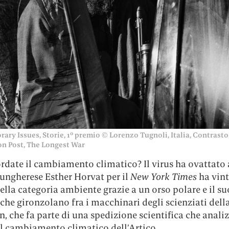
ry Issues, Storie, 1° premio © Lorenzo Tugnoli, Italia, Contrasto,
n Post, The Longest War
ordate il cambiamento climatico? Il virus ha ovattato
’ungherese Esther Horvat per il
New York Times
ha vint
lla categoria ambiente grazie a un orso polare e il su
che gironzolano fra i macchinari degli scienziati dell
n, che fa parte di una spedizione scientifica che analiz
el cambiamento climatico dell’Artico.