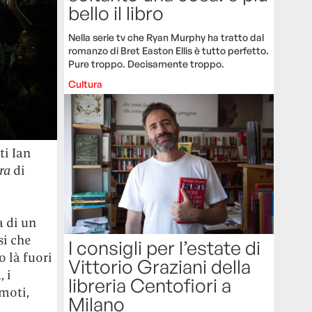
bello il libro
Nella serie tv che Ryan Murphy ha tratto dal
romanzo di Bret Easton Ellis è tutto perfetto.
Pure troppo. Decisamente troppo.
Cultura
ti Ian
ra
di
a di un
si che
I consigli per l’estate di
 là fuori
Vittorio Graziani della
 i
libreria Centofiori a
moti,
Milano