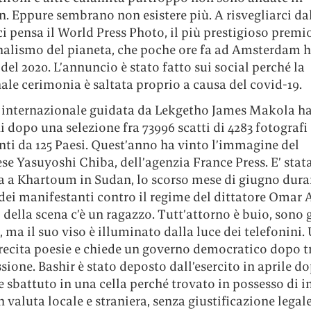
. Eppure sembrano non esistere più. A risvegliarci da
ci pensa il World Press Photo, il più prestigioso premi
nalismo del pianeta, che poche ore fa ad Amsterdam ha
 del 2020. L’annuncio è stato fatto sui social perché la
ale cerimonia è saltata proprio a causa del covid-19.
a internazionale guidata da Lekgetho James Makola ha 
dopo una selezione fra 73996 scatti di 4283 fotografi
ti da 125 Paesi. Quest’anno ha vinto l’immagine del
e Yasuyoshi Chiba, dell’agenzia France Press. E’ stat
ta a Khartoum in Sudan, lo scorso mese di giugno dura
dei manifestanti contro il regime del dittatore Omar A
 della scena c’è un ragazzo. Tutt’attorno è buio, sono 
 ma il suo viso è illuminato dalla luce dei telefonini. 
 recita poesie e chiede un governo democratico dopo t
sione. Bashir è stato deposto dall’esercito in aprile do
e sbattuto in una cella perché trovato in possesso di i
valuta locale e straniera, senza giustificazione legale