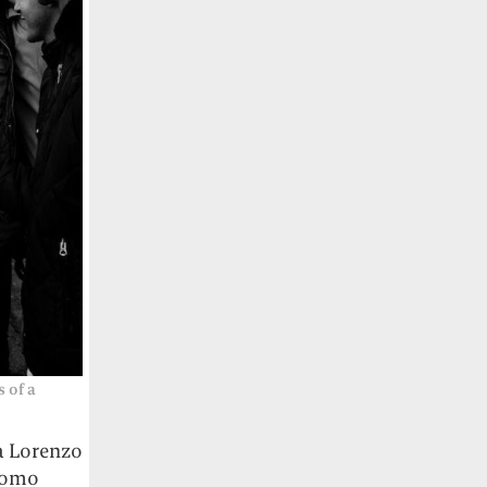
 of a
da Lorenzo
’uomo