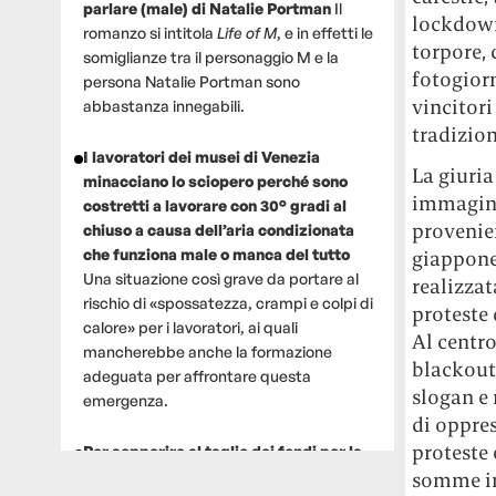
parlare (male) di Natalie Portman
Il
lockdown
romanzo si intitola
Life of M
, e in effetti le
torpore, 
somiglianze tra il personaggio M e la
fotogior
persona Natalie Portman sono
vincitori
abbastanza innegabili.
tradizion
I lavoratori dei musei di Venezia
La giuri
minacciano lo sciopero perché sono
immagini 
costretti a lavorare con 30° gradi al
provenien
chiuso a causa dell’aria condizionata
che funziona male o manca del tutto
giappones
Una situazione così grave da portare al
realizza
rischio di «spossatezza, crampi e colpi di
proteste 
calore» per i lavoratori, ai quali
Al centro
mancherebbe anche la formazione
blackout,
adeguata per affrontare questa
slogan e
emergenza.
di oppres
proteste 
Per sopperire al taglio dei fondi per la
ricerca, un gruppo di scienziati che
somme in 