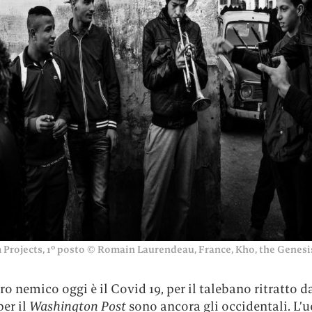
Projects, 1° posto © Romain Laurendeau, France, Kho, the Genesis
tro nemico oggi è il Covid 19, per il talebano ritratto 
er il
Washington Post
sono ancora gli occidentali. L