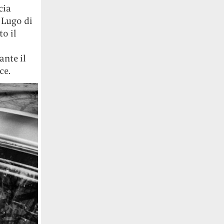
cia
 Lugo di
to il
ante il
ce.