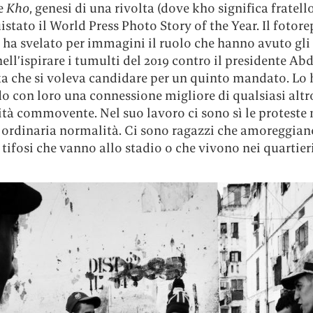
e
Kho
, genesi di una rivolta (dove kho significa fratell
stato il World Press Photo Story of the Year. Il fotore
 ha svelato per immagini il ruolo che hanno avuto gli
nell’ispirare i tumulti del 2019 contro il presidente Ab
ka che si voleva candidare per un quinto mandato. Lo 
o con loro una connessione migliore di qualsiasi altro
ità commovente. Nel suo lavoro ci sono sì le proteste
i ordinaria normalità. Ci sono ragazzi che amoreggian
 tifosi che vanno allo stadio o che vivono nei quartier