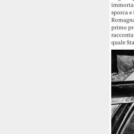
immortala
sporca e 
Romagna 
primo pr
raccontat
quale Sta