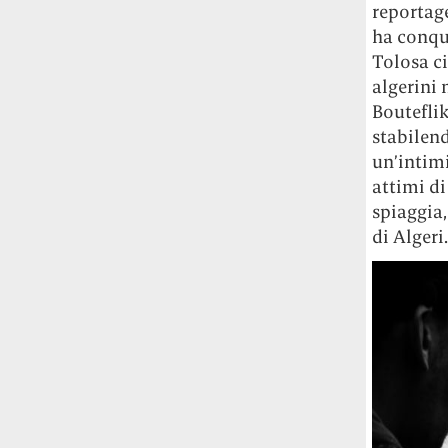
Rossi, per provare a sfuggire alle
reportag
tendenze dettate da Instagram anche
ha conqui
sulla ristorazione.
Tolosa ci
algerini 
Il Pentagono ha improvvisamente
Boutefli
cambiato il modo in cui conta i morti e i
stabilend
feriti nella guerra in Iran
Pare su
richiesta diretta dalla Casa Bianca.
un’intim
Risultato: 4 morti "in meno" e circa 600
attimi d
feriti in più.
spiaggia,
di Algeri.
Fred Again ha passato 50 ore
consecutive in livestream su YouTube
per completare il suo nuovo mixtape
Lo
ha fatto insieme al collettivo LATIN
MAFIA, registrato tutto a Città del
Messico e intitolato (didascalicamente
ma efficacemente) 9 months & 50 hours.