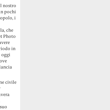
il nostro
 in pochi
popolo, i
i
la, che
et Photo
avere
riodo in
e oggi
dove
lancia
ne civile
r
avera
n
 suo