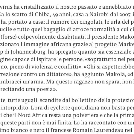
virus ha cristallizzato il nostro passato e annebbiato 
a lo scatto di Chiba, 49 anni, casa a Nairobi dal 2007,
i ha portato a casa: il rumore dei cingolati, le urla del 
fucile e tutto quel bagaglio di atroce normalità a cui c
(forse) colpevolmente disabituati. Il presidente Mako
uzionato l’immagine africana grazie al progetto Mark
 di Johannesburg, ha spiegato quanto sia essenziale 
ne capace di ispirare le persone, «soprattutto nel pe
mo, pieno di violenza e conflitti». «Chi si aspetterebb
rrezione contro un dittatore», ha aggiunto Makola, «
imbracci un’arma. Ma questo ragazzo non spara, non 
a recitando una poesia».
te, tutte uguali, scandite dal bollettino della protezio
intorpidito. L’ora di cyclette quotidiana non basta pe
i che il Nord Africa resta una polveriera e che la prim
queste parti non è mai finita. Lo ha raccontato con u
simo bianco e nero il francese Romain Laurendeau nel