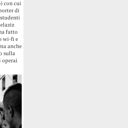
o) con cui
porter di
 studenti
delaziz
ha fatto
 wi-fi e
 ma anche
o sulla
i operai