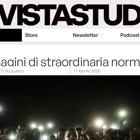
Store
Newsletter
Podcast
gini di straordinaria norm
D'Acquisto
17 Aprile 2020