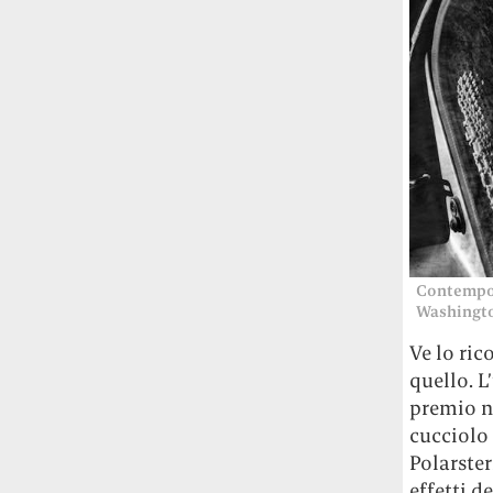
Contempora
Washingto
Ve lo ric
quello. L
premio ne
cucciolo 
Polarster
effetti d