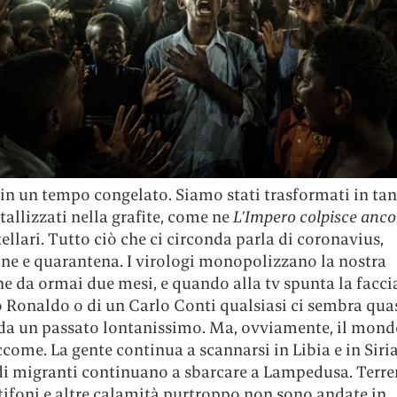
in un tempo congelato. Siamo stati trasformati in tan
stallizzati nella grafite, come ne
L’Impero colpisce anco
ellari. Tutto ciò che ci circonda parla di coronavius,
ne e quarantena. I virologi monopolizzano la nostra
e da ormai due mesi, e quando alla tv spunta la facci
o Ronaldo o di un Carlo Conti qualsiasi ci sembra qua
 da un passato lontanissimo. Ma, ovviamente, il mondo
ccome. La gente continua a scannarsi in Libia e in Siria,
di migranti continuano a sbarcare a Lampedusa. Terre
 tifoni e altre calamità purtroppo non sono andate in