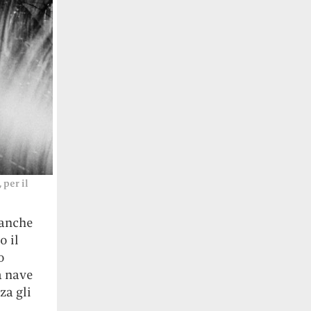
 per il
 anche
o il
o
a nave
za gli