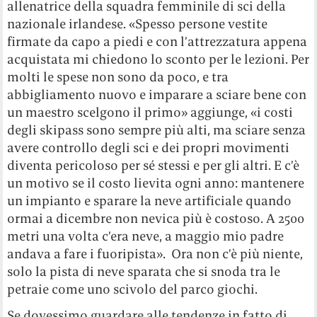
allenatrice della squadra femminile di sci della
nazionale irlandese. «
Spesso persone vestite
firmate da capo a piedi e con l’attrezzatura appena
acquistata mi chiedono lo sconto per le lezioni
. Per
molti le spese non sono da poco, e tra
abbigliamento nuovo e imparare a sciare bene con
un maestro scelgono il primo» aggiunge, «i costi
degli skipass sono sempre più alti, ma sciare senza
avere controllo degli sci e dei propri movimenti
diventa pericoloso per sé stessi e per gli altri. E c’è
un motivo se il costo lievita ogni anno: mantenere
un impianto e sparare la neve artificiale quando
ormai a dicembre non nevica più è costoso. A 2500
metri una volta c’era neve, a maggio mio padre
andava a fare i fuoripista». Ora non c’è più niente,
solo la pista di neve sparata che si snoda tra le
petraie come uno scivolo del parco giochi.
Se dovessimo guardare alle tendenze in fatto di