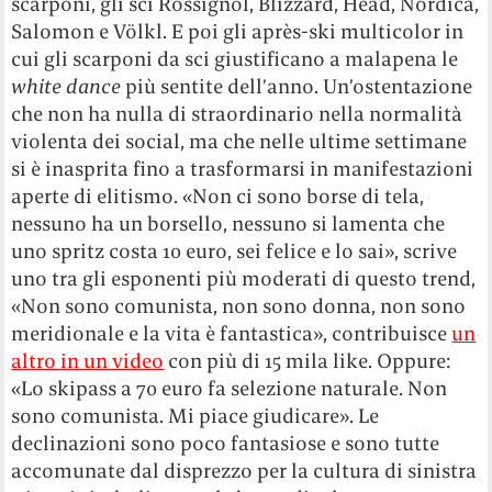
scarponi, gli sci Rossignol, Blizzard, Head, Nordica,
Salomon e Völkl. E poi gli après-ski multicolor in
cui gli scarponi da sci giustificano a malapena le
white dance
più sentite dell’anno. Un’ostentazione
che non ha nulla di straordinario nella normalità
violenta dei social, ma che nelle ultime settimane
si è inasprita fino a trasformarsi in manifestazioni
aperte di elitismo. «Non ci sono borse di tela,
nessuno ha un borsello, nessuno si lamenta che
uno spritz costa 10 euro, sei felice e lo sai», scrive
uno tra gli esponenti più moderati di questo trend,
«Non sono comunista, non sono donna, non sono
meridionale e la vita è fantastica»
,
contribuisce
un
altro
in un video
con più di 15 mila like
. Oppure:
«Lo skipass a 70 euro fa selezione naturale. Non
sono comunista. Mi piace giudicare».
Le
declinazioni sono poco fantasiose e sono tutte
accomunate dal disprezzo per la cultura di sinistra