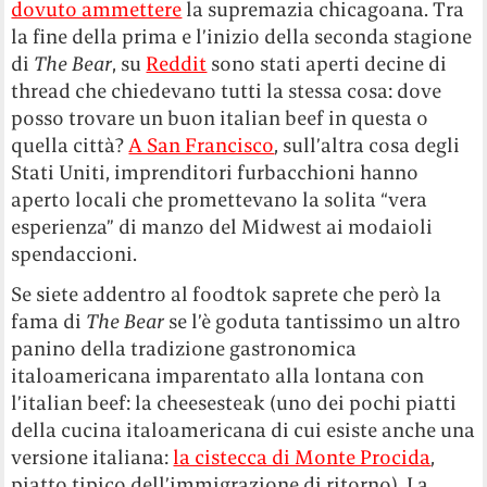
dovuto ammettere
la supremazia chicagoana. Tra
la fine della prima e l’inizio della seconda stagione
di
The Bear
, su
Reddit
sono stati aperti decine di
thread che chiedevano tutti la stessa cosa: dove
posso trovare un buon italian beef in questa o
quella città?
A San Francisco
, sull’altra cosa degli
Stati Uniti, imprenditori furbacchioni hanno
aperto locali che promettevano la solita “vera
esperienza” di manzo del Midwest ai modaioli
spendaccioni.
Se siete addentro al foodtok saprete che però la
fama di
The Bear
se l’è goduta tantissimo un altro
panino della tradizione gastronomica
italoamericana imparentato alla lontana con
l’italian beef: la cheesesteak (uno dei pochi piatti
della cucina italoamericana di cui esiste anche una
versione italiana:
la cistecca di Monte Procida
,
piatto tipico dell’immigrazione di ritorno). La