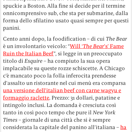
spuckie a Boston. Alla fine si decide per il termine
onnicomprensivo sub, che sta per submarine, dalla
forma dello sfilatino usato quasi sempre per questi
panini.
Cento anni dopo, la foodification – di cui
The Bear
è un involontario veicolo: “
Will ‘
The Bear
’s’ Fame
Ruin the Italian Beef
”, si legge in un preoccupato
titolo di
Esquire
– ha compiuto la sua opera
implacabile su queste rozze schiscette. A Chicago
c’è mancato poco la folla inferocita prendesse
d’assalto un ristorante nel cui menù era comparsa
una versione dell’italian beef con carne wagyu e
formaggio raclette
. Prezzo: 31 dollari, patatine e
intingolo inclusi. La domanda è cresciuta così
tanto in così poco tempo che pure il
New York
Times
– giornale di una città che si è sempre
considerata la capitale del panino all’italiana –
ha