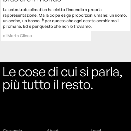
La catastrofe climatica ha eletto l'incendio a propria
rappresentazione. Ma la colpa esige proporzioni umane: un uomo,
un cerino, un bosco. È per questo che ogni estate cerchiamo il
piromane. Ed è per questo che non lo troviamo.
di
Marta Clinco
Le cose di cui si parla,
più tutto il resto.
Categorie
About
Legal