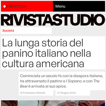
8 AGO 2026
Menu
Società
La lunga storia del
panino italiano nella
cultura americana
Cominciata un secolo fa con la diaspora italiana,
ha attraversato
Il padrino
e
I Soprano
, e con
The
Bear
è arrivata al suo apice.
di
Francesco Gerardi
27 Giugno 2024