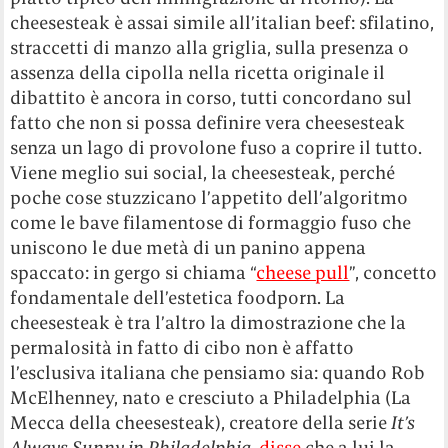
cheesesteak è assai simile all’italian beef: sfilatino,
straccetti di manzo alla griglia, sulla presenza o
assenza della cipolla nella ricetta originale il
dibattito è ancora in corso, tutti concordano sul
fatto che non si possa definire vera cheesesteak
senza un lago di provolone fuso a coprire il tutto.
Viene meglio sui social, la cheesesteak, perché
poche cose stuzzicano l’appetito dell’algoritmo
come le bave filamentose di formaggio fuso che
uniscono le due metà di un panino appena
spaccato: in gergo si chiama “
cheese pull
”, concetto
fondamentale dell’estetica foodporn. La
cheesesteak è tra l’altro la dimostrazione che la
permalosità in fatto di cibo non è affatto
l’esclusiva italiana che pensiamo sia: quando Rob
McElhenney, nato e cresciuto a Philadelphia (La
Mecca della cheesesteak), creatore della serie
It’s
Always Sunny in Philadelphia
,
disse
che a lui la