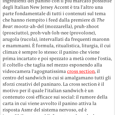
ingredienti del panino con il più marcato possibile
degli Italian New Jersey Accent è tra l’altro una
parte fondamentale di tutti i contenuti sul tema
che hanno riempito i feed dalla premiere di
The
Bear
: mootz-ah-del (mozzarella), pruh-zhoot
(prosciutto), proh-vuh-loh-nee (provolone),
arugola (rucola), intervallati da frequenti maronn
e mammami. È formula, ritualistica, liturgia, il cui
climax è sempre lo stesso: il panino che viene
prima incartato e poi spezzato a metà come l’ostia,
il coltello che taglia nel mezzo esponendo alla
videocamera l’agognatissima
cross section
, il
centro del sandwich in cui si amalgamano tutti gli
sforzi creativi del paninaro. La cross section è il
motivo per il quale l’italian sandwich è un
contenuto così efficace sui social: il rumore della
carta in cui viene avvolto il panino attiva la
risposta Asmr del sistema nervoso, ed è