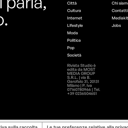
i parla,
Città
Chi siam
o.
Cultura
Contatti
Internet
Mediaki
Lifestyle
Jobs
Moda
Politica
Pop
Società
Rivista Studio è
edita da MOST
MEDIA GROUP
S.R.L. | via B.
Garofalo 31, 20131
Milano | P. Iva
07160780966 | Tel.
+39 0236504651
iva sulla raccolta
Le tue preferenze relative alla priva