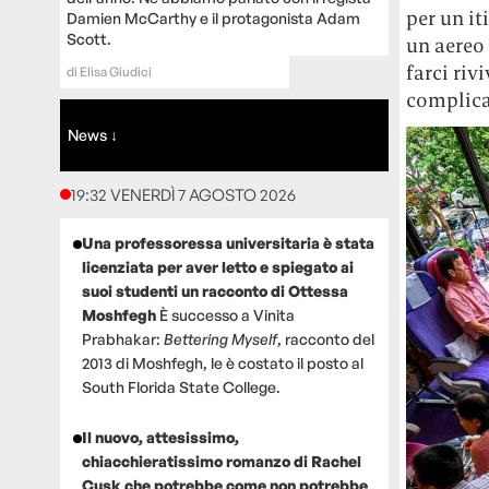
per un it
Damien McCarthy e il protagonista Adam
Scott.
un aereo 
farci riv
di
Elisa Giudici
complica
News ↓
19:32 VENERDÌ 7 AGOSTO 2026
Una professoressa universitaria è stata
licenziata per aver letto e spiegato ai
suoi studenti un racconto di Ottessa
Moshfegh
È successo a Vinita
Prabhakar:
Bettering Myself
, racconto del
2013 di Moshfegh, le è costato il posto al
South Florida State College.
Il nuovo, attesissimo,
chiacchieratissimo romanzo di Rachel
Cusk che potrebbe come non potrebbe