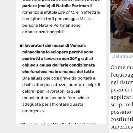
parlare (male) di Natalie Portman
Il
romanzo si intitola
Life of M
, e in effetti le
somiglianze tra il personaggio M e la
persona Natalie Portman sono
abbastanza innegabili.
I lavoratori dei musei di Venezia
minacciano lo sciopero perché sono
Dal sito d
costretti a lavorare con 30° gradi al
chiuso a causa dell’aria condizionata
Come ra
che funziona male o manca del tutto
l’equipag
Una situazione così grave da portare al
nel risto
rischio di «spossatezza, crampi e colpi di
pezzi di 
calore» per i lavoratori, ai quali
applicati
mancherebbe anche la formazione
scoprire 
adeguata per affrontare questa
emergenza.
possano s
costituit
Per sopperire al taglio dei fondi per la
superfici
ricerca, un gruppo di scienziati che