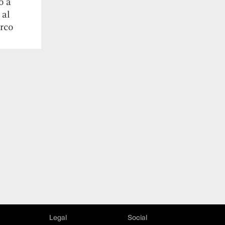
o a
 al
arco
Legal
Social