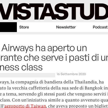
Store
Newsletter
Podcast
 Airways ha aperto un
orante che serve i pasti di 
ness class
16 Settembre 2020
ways, la compagnia di bandiera della Thailandia, ha
to la vecchia caffetteria della sua sede di Bangkok in
e a tema, servendo gli stessi pasti che vengono serviti 
 class. Con un’iniziativa simile a quanto avvenuto qu
ll’
aeroporto di Taiwan
, che aveva proposto un bigliet