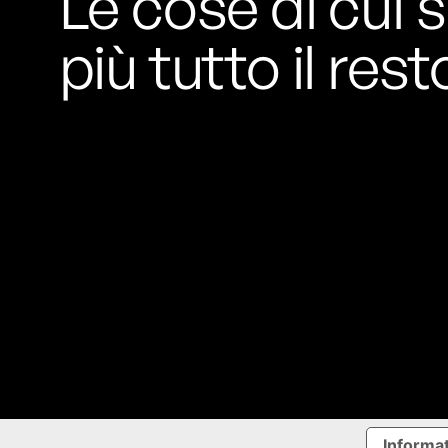
Le cose di cui s
Rossi, per provare a sfuggire alle
tendenze dettate da Instagram anche
più tutto il rest
sulla ristorazione.
Il Pentagono ha improvvisamente
cambiato il modo in cui conta i morti e i
feriti nella guerra in Iran
Pare su
richiesta diretta dalla Casa Bianca.
Risultato: 4 morti "in meno" e circa 600
feriti in più.
Fred Again ha passato 50 ore
consecutive in livestream su YouTube
per completare il suo nuovo mixtape
Lo
ha fatto insieme al collettivo LATIN
MAFIA, registrato tutto a Città del
Messico e intitolato (didascalicamente
ma efficacemente) 9 months & 50 hours.
Informat