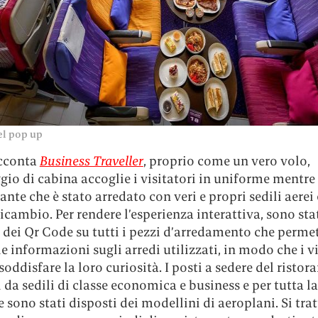
el pop up
cconta
Business Traveller
, proprio come un vero volo,
gio di cabina accoglie i visitatori in uniforme mentre
rante che è stato arredato con veri e propri sedili aerei 
ricambio. Per rendere l’esperienza interattiva, sono sta
 dei Qr Code su tutti i pezzi d’arredamento che perme
le informazioni sugli arredi utilizzati, in modo che i vi
oddisfare la loro curiosità. I posti a sedere del ristor
i da sedili di classe economica e business e per tutta la
e sono stati disposti dei modellini di aeroplani. Si trat