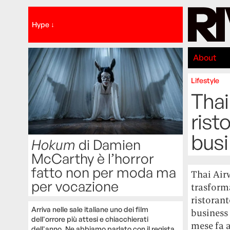
Hype ↓
About
Lifestyle
Thai
rist
busi
Hokum
di Damien
McCarthy è l’horror
fatto non per moda ma
Thai Air
per vocazione
trasforma
ristorant
Arriva nelle sale italiane uno dei film
business
dell'orrore più attesi e chiacchierati
mese fa a
dell'anno. Ne abbiamo parlato con il regista