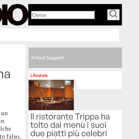
_
Articoli Suggeriti
una
Lifestyle
 un
Il ristorante Trippa ha
in
tolto dal menù i suoi
alche
due piatti più celebri
to falso,