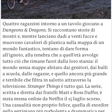
Quattro ragazzini intorno a un tavolo giocano a
Dungeons & Dragons
. Si raccontano storie di
mostri e, mentre lanciano dadi a venti facce e
muovono cavalieri di plastica sulla mappa di un
mondo fantastico, tentano di dare forma
all’ignoto, alla tenebra che a quell’età avvolge
tutto ciò che rimane fuori dalla loro stanza: il
mondo senza mappe abitato dai genitori, dai bulli
a scuola, dalle ragazze, e quello ancora più grande
e terribile che filtra in salotto attraverso la
televisione.
Stranger Things
è tutto qui. La serie,
scritta e diretta dai fratelli Matt e Ross Duffer, è
stata messa online da Netflix il 15 luglio scorso.
Una casualità non proprio felice, quella di esordire
nella settimana più turbolenta e drammatica per