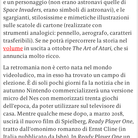
e un personaggio (non erano astronavi quelle di
Space Invaders
, erano simboli di astronavi), e le
sgargianti, stilosissime e mimetiche illustrazioni
sulle scatole di cartone (realizzate con
strumenti analogici: pennello, aerografo, caratteri
trasferibili). Se ne potrà ripercorrere la storia nel
volume
in uscita a ottobre
The Art of Atari
, che si
annuncia molto ricco.
La retromania non è certo nata nel mondo
videoludico, ma in esso ha trovato un campo di
elezione. È di soli pochi giorni fa la notizia che in
autunno Nintendo commercializzerà una versione
micro del Nes con memorizzati trenta giochi
dell’epoca, da poter utilizzare sul televisore di
casa. Mentre qualche mese dopo, a marzo 2018,
uscirà il nuovo film di Spielberg,
Ready Player One
,
tratto dall’omonimo romanzo di Ernst Cline (in
Italia pubblicato da Isbn). In
Ready Player One
un