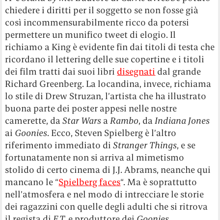
chiedere i diritti per il soggetto se non fosse già
così incommensurabilmente ricco da potersi
permettere un munifico tweet di elogio. Il
richiamo a King è evidente fin dai titoli di testa che
ricordano il lettering delle sue copertine e i titoli
dei film tratti dai suoi libri
disegnati
dal grande
Richard Greenberg.
La locandina, invece, richiama
lo stile di Drew Struzan, l’artista che ha illustrato
buona parte dei poster appesi nelle nostre
camerette, da
Star Wars
a
Rambo
, da
Indiana Jones
ai
Goonies
. Ecco, Steven Spielberg è l’altro
riferimento immediato di
Stranger Things
, e se
fortunatamente non si arriva al mimetismo
stolido di certo cinema di J.J. Abrams, neanche qui
mancano le “
Spielberg faces
“. Ma è soprattutto
nell’atmosfera e nel modo di intrecciare le storie
dei ragazzini con quelle degli adulti che si ritrova
il regista di
E.T.
e produttore dei
Goonies
.