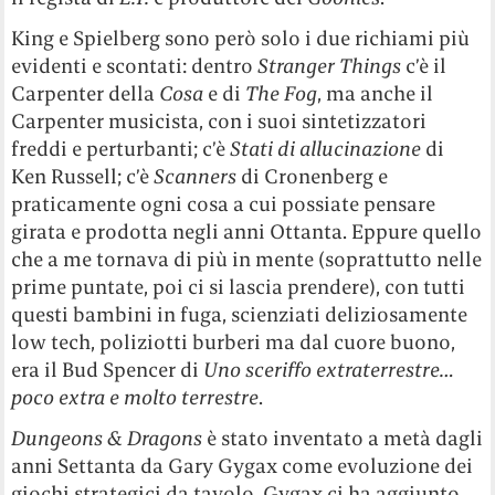
King e Spielberg sono però solo i due richiami più
evidenti e scontati: dentro
Stranger Things
c’è il
Carpenter della
Cosa
e di
The Fog
, ma anche il
Carpenter musicista, con i suoi sintetizzatori
freddi e perturbanti; c’è
Stati di allucinazione
di
Ken Russell; c’è
Scanners
di Cronenberg e
praticamente ogni cosa a cui possiate pensare
girata e prodotta negli anni Ottanta.
Eppure quello
che a me tornava di più in mente (soprattutto nelle
prime puntate, poi ci si lascia prendere), con tutti
questi bambini in fuga, scienziati deliziosamente
low tech, poliziotti burberi ma dal cuore buono,
era il Bud Spencer di
Uno sceriffo extraterrestre…
poco extra e molto terrestre
.
Dungeons & Dragons
è stato inventato a metà dagli
anni Settanta da Gary Gygax come evoluzione dei
giochi strategici da tavolo. Gygax ci ha aggiunto