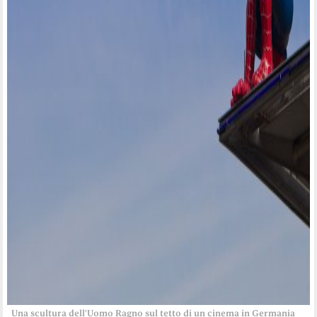
Una scultura dell’Uomo Ragno sul tetto di un cinema in Germania