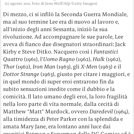
(17 agosto 2011, foto di Jens Wolf/Afp/Getty Images)
Di mezzo, ci si infilò la Seconda Guerra Mondiale,
ma al suo termine Lee era di nuovo al lavoro e,
all’inizio degli anni Sessanta, iniziò la sua
rivoluzione. Ad accompagnare le sue parole, Lee
aveva di fianco due disegnatori straordinari: Jack
Kirby e Steve Ditko. Nacquero così i
Fantastici
Quattro
(1961), l’
Uomo Ragno
(1962),
Hulk
(1962),
Thor
(1962),
Iron Man
(1963), gli
X-Men
(1963) e il
Dottor Strange
(1963), giusto per citare i maggiori, e
in quel mondo di super eroi entrarono fin da
subito sensazioni inedite come il dubbio e la
comicità. Il lato umano degli eroi, la loro fragilità
nella loro parte di vita normale, dalla cecità di
Matthew “Matt” Murdock, ovvero
Daredevil
(1964),
alla timidezza di Peter Parker con la splendida e
amata Mary Jane, era lontano anni luce dai
granitici Batman e Superman della DC Comics ed è