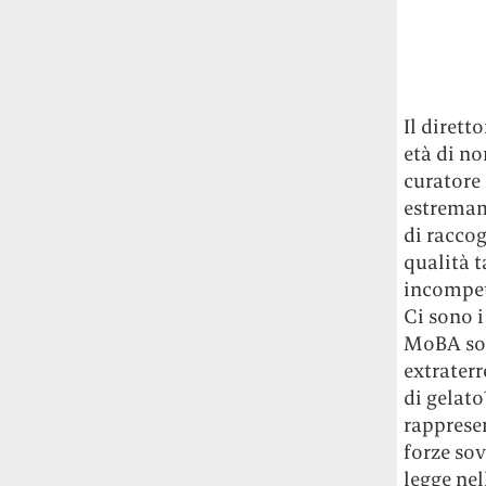
Rossi, per provare a sfuggire alle
tendenze dettate da Instagram anche
sulla ristorazione.
Il Pentagono ha improvvisamente
Il dirett
cambiato il modo in cui conta i morti e i
età di no
feriti nella guerra in Iran
Pare su
curatore 
richiesta diretta dalla Casa Bianca.
estremam
Risultato: 4 morti "in meno" e circa 600
feriti in più.
di raccog
qualità t
Fred Again ha passato 50 ore
incompete
consecutive in livestream su YouTube
Ci sono i
per completare il suo nuovo mixtape
Lo
MoBA son
ha fatto insieme al collettivo LATIN
extraterr
MAFIA, registrato tutto a Città del
di gelato
Messico e intitolato (didascalicamente
rapprese
ma efficacemente) 9 months & 50 hours.
forze so
legge nel