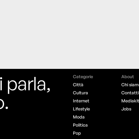
i parla,
Categorie
About
Città
Chi siam
o.
Cultura
Contatti
Internet
Mediaki
Lifestyle
Jobs
Moda
Politica
Pop