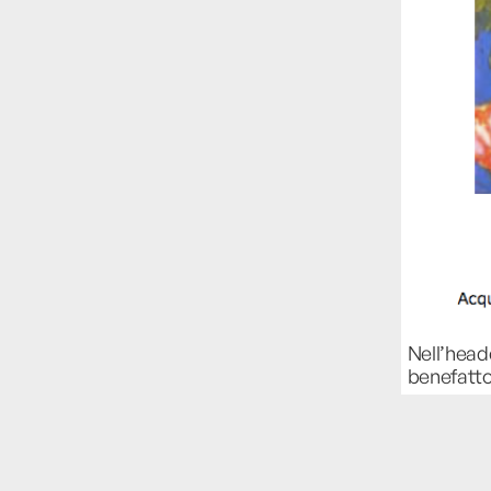
Nell’heade
benefatt