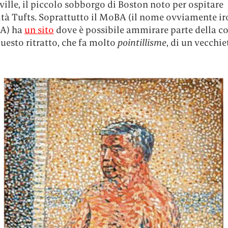
ille, il piccolo sobborgo di Boston noto per ospitare
ità Tufts. Soprattutto il MoBA (il nome ovviamente i
A) ha
un sito
dove è possibile ammirare parte della co
uesto ritratto, che fa molto
pointillisme
, di un vecchie