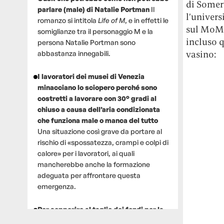
di Somerv
parlare (male) di Natalie Portman
Il
l’univers
romanzo si intitola
Life of M
, e in effetti le
sul MoM
somiglianze tra il personaggio M e la
incluso q
persona Natalie Portman sono
vasino:
abbastanza innegabili.
I lavoratori dei musei di Venezia
minacciano lo sciopero perché sono
costretti a lavorare con 30° gradi al
chiuso a causa dell’aria condizionata
che funziona male o manca del tutto
Una situazione così grave da portare al
rischio di «spossatezza, crampi e colpi di
calore» per i lavoratori, ai quali
mancherebbe anche la formazione
adeguata per affrontare questa
emergenza.
Per sopperire al taglio dei fondi per la
ricerca, un gruppo di scienziati che