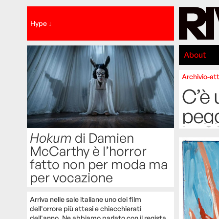
Hype ↓
About
Archivio-att
C’è 
pegg
Hokum
di Damien
McCarthy è l’horror
fatto non per moda ma
per vocazione
Arriva nelle sale italiane uno dei film
dell'orrore più attesi e chiacchierati
dell'anno. Ne abbiamo parlato con il regista