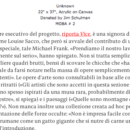
ore esecutivo del progetto,
riporta
Vice
, è una signora 
me Louise Sacco, che però si avvale del contributo di 
speciale, tale Michael Frank. «Prendiamo il nostro la
ente sul serio», hanno spiegato. Non si tratta sempl
liere quadri brutti, bensì di scovare le chicche che «
ale da farsi notare nella massa di opere semplicement
nti». Le opere d’arte sono consultabili in base alle co
 ritratti («Gli artisti che sono accetti in questa sezione
o spesso ispirati da una musa rara, probabilmente di
estre», si spiega) e i paesaggi («Quelle sono montagne 
?»). Non manca inoltre una collezione creata ad hoc pe
ntazione delle forze occulte: «Non è impresa facile c
vrumane come un gatto gigante che si nutre di carne u
l’introduzione.