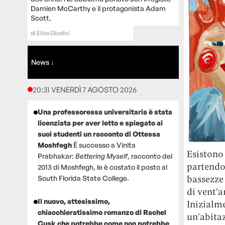
Damien McCarthy e il protagonista Adam
Scott.
di
Elisa Giudici
News ↓
20:31 VENERDÌ 7 AGOSTO 2026
Una professoressa universitaria è stata
licenziata per aver letto e spiegato ai
suoi studenti un racconto di Ottessa
Moshfegh
È successo a Vinita
Esistono 
Prabhakar:
Bettering Myself
, racconto del
partendo
2013 di Moshfegh, le è costato il posto al
bassezze 
South Florida State College.
di vent’a
Il nuovo, attesissimo,
Inizialme
chiacchieratissimo romanzo di Rachel
un’abitaz
Cusk che potrebbe come non potrebbe