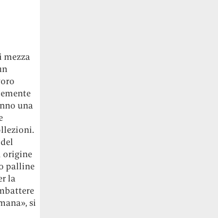
di mezza
un
voro
icemente
hanno una
e
llezioni.
 del
 origine
o palline
r la
ombattere
mana», si