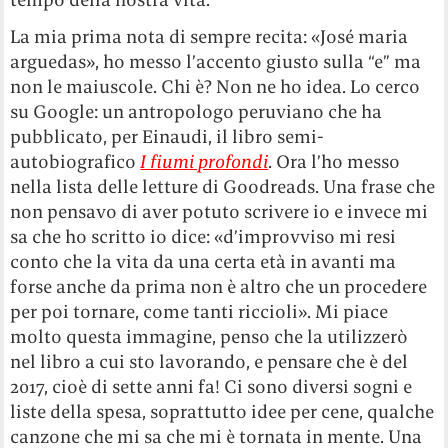
La mia prima nota di sempre recita: «José maria
arguedas», ho messo l’accento giusto sulla “e” ma
non le maiuscole. Chi è? Non ne ho idea. Lo cerco
su Google: un antropologo peruviano che ha
pubblicato, per Einaudi, il libro semi-
autobiografico
I fiumi profondi
. Ora l’ho messo
nella lista delle letture di Goodreads. Una frase che
non pensavo di aver potuto scrivere io e invece mi
sa che ho scritto io dice: «d’improvviso mi resi
conto che la vita da una certa età in avanti ma
forse anche da prima non è altro che un procedere
per poi tornare, come tanti riccioli». Mi piace
molto questa immagine, penso che la utilizzerò
nel libro a cui sto lavorando, e pensare che è del
2017, cioè di sette anni fa! Ci sono diversi sogni e
liste della spesa, soprattutto idee per cene, qualche
canzone che mi sa che mi è tornata in mente. Una