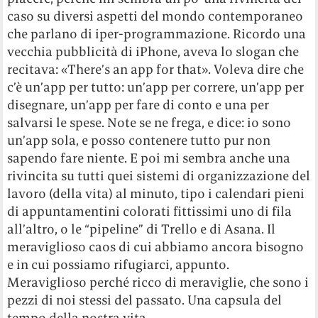
caso su diversi aspetti del mondo contemporaneo
che parlano di iper-programmazione. Ricordo una
vecchia pubblicità di iPhone, aveva lo slogan che
recitava: «There’s an app for that». Voleva dire che
c’è un’app per tutto: un’app per correre, un’app per
disegnare, un’app per fare di conto e una per
salvarsi le spese. Note se ne frega, e dice: io sono
un’app sola, e posso contenere tutto pur non
sapendo fare niente. E poi mi sembra anche una
rivincita su tutti quei sistemi di organizzazione del
lavoro (della vita) al minuto, tipo i calendari pieni
di appuntamentini colorati fittissimi uno di fila
all’altro, o le “pipeline” di Trello e di Asana. Il
meraviglioso caos di cui abbiamo ancora bisogno
e in cui possiamo rifugiarci, appunto.
Meraviglioso perché ricco di meraviglie, che sono i
pezzi di noi stessi del passato. Una capsula del
tempo della nostra vita.