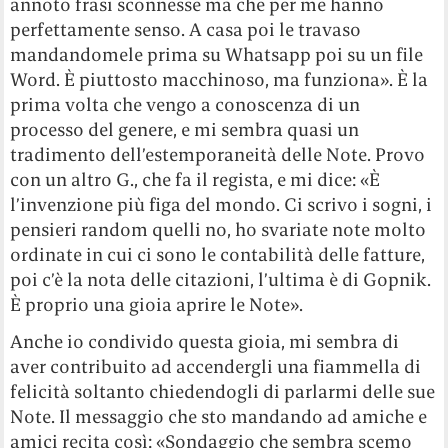
annoto frasi sconnesse ma che per me hanno
perfettamente senso. A casa poi le travaso
mandandomele prima su Whatsapp poi su un file
Word. È piuttosto macchinoso, ma funziona». È la
prima volta che vengo a conoscenza di un
processo del genere, e mi sembra quasi un
tradimento dell’estemporaneità delle Note. Provo
con un altro G., che fa il regista, e mi dice: «È
l’invenzione più figa del mondo. Ci scrivo i sogni, i
pensieri random quelli no, ho svariate note molto
ordinate in cui ci sono le contabilità delle fatture,
poi c’è la nota delle citazioni, l’ultima è di Gopnik.
È proprio una gioia aprire le Note».
Anche io condivido questa gioia, mi sembra di
aver contribuito ad accendergli una fiammella di
felicità soltanto chiedendogli di parlarmi delle sue
Note. Il messaggio che sto mandando ad amiche e
amici recita così: «Sondaggio che sembra scemo