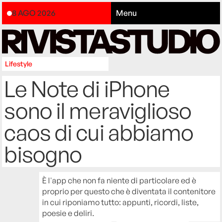
8 AGO 2026
Menu
Lifestyle
Le Note di iPhone
sono il meraviglioso
caos di cui abbiamo
bisogno
È l'app che non fa niente di particolare ed è
proprio per questo che è diventata il contenitore
in cui riponiamo tutto: appunti, ricordi, liste,
poesie e deliri.