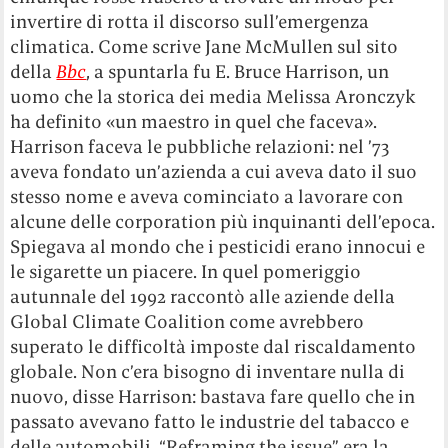
invertire di rotta il discorso sull’emergenza
climatica. Come scrive Jane McMullen sul sito
della
Bbc
, a spuntarla fu E. Bruce Harrison, un
uomo che la storica dei media Melissa Aronczyk
ha definito «un maestro in quel che faceva».
Harrison faceva le pubbliche relazioni: nel ’73
aveva fondato un’azienda a cui aveva dato il suo
stesso nome e aveva cominciato a lavorare con
alcune delle corporation più inquinanti dell’epoca.
Spiegava al mondo che i pesticidi erano innocui e
le sigarette un piacere. In quel pomeriggio
autunnale del 1992 raccontò alle aziende della
Global Climate Coalition come avrebbero
superato le difficoltà imposte dal riscaldamento
globale. Non c’era bisogno di inventare nulla di
nuovo, disse Harrison: bastava fare quello che in
passato avevano fatto le industrie del tabacco e
delle automobili. “Reframing the issue” era la