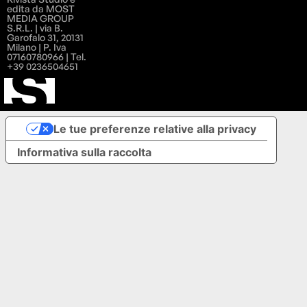
edita da MOST
MEDIA GROUP
S.R.L. | via B.
Garofalo 31, 20131
Milano | P. Iva
07160780966 | Tel.
+39 0236504651
Le tue preferenze relative alla privacy
Informativa sulla raccolta