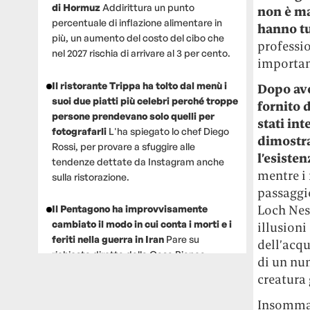
di Hormuz
Addirittura un punto
non è mai
percentuale di inflazione alimentare in
hanno tu
più, un aumento del costo del cibo che
professio
nel 2027 rischia di arrivare al 3 per cento.
important
Il ristorante Trippa ha tolto dal menù i
Dopo ave
suoi due piatti più celebri perché troppe
fornito 
persone prendevano solo quelli per
stati in
fotografarli
L'ha spiegato lo chef Diego
dimostra
Rossi, per provare a sfuggire alle
l’esisten
tendenze dettate da Instagram anche
mentre i
sulla ristorazione.
passaggio
Loch Ness
Il Pentagono ha improvvisamente
cambiato il modo in cui conta i morti e i
illusioni
feriti nella guerra in Iran
Pare su
dell’acqu
richiesta diretta dalla Casa Bianca.
di un num
Risultato: 4 morti "in meno" e circa 600
creatura
feriti in più.
Insomma,