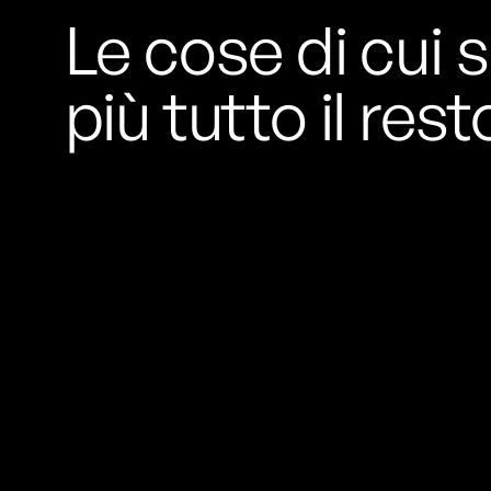
Universitat Autònoma de Barcelona: aree
Le cose di cui s
con più verde, meno popolate e lontane
dal centro stanno diventando le più
appetibili. E costose.
più tutto il rest
L’unica pasticceria al mondo che ha il
permesso dello Studio Ghibli per fare
dolcetti di Totoro è quella della cognata
di Hayao Miyazaki
Si chiama Shiro-
Hige’s Cream Puff Factory e ne produce
pochissimi alla volta: accaparrarseli è
difficile quasi come riuscire a visitare il
Ghibli Park.