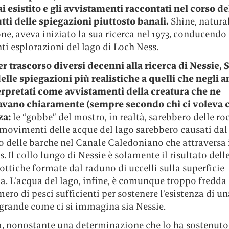
 esistito e gli avvistamenti raccontati nel corso del
tti delle spiegazioni piuttosto banali.
Shine, natural
ne, aveva iniziato la sua ricerca nel 1973, conducendo
i esplorazioni del lago di Loch Ness.
r trascorso diversi decenni alla ricerca di Nessie, 
delle spiegazioni più realistiche a quelli che negli 
terpretati come avvistamenti della creatura che ne
vano chiaramente (sempre secondo chi ci voleva 
za:
le “gobbe” del mostro, in realtà, sarebbero delle roc
 movimenti delle acque del lago sarebbero causati dal
 delle barche nel Canale Caledoniano che attraversa i
. Il collo lungo di Nessie è solamente il risultato dell
 ottiche formate dal raduno di uccelli sulla superficie
a. L’acqua del lago, infine, è comunque troppo fredda 
ero di pesci sufficienti per sostenere l’esistenza di un
 grande come ci si immagina sia Nessie.
 nonostante una determinazione che lo ha sostenuto 