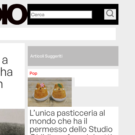
_
 a
Articoli Suggeriti
 ha
Pop
h
L’unica pasticceria al
mondo che ha il
permesso dello Studio