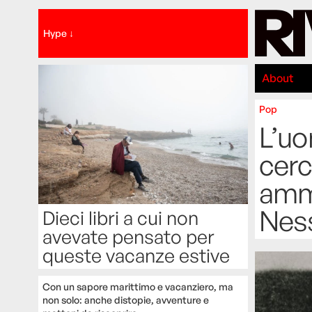
Hype ↓
About
Pop
L’uo
cerc
amme
Ness
Dieci libri a cui non
avevate pensato per
queste vacanze estive
Con un sapore marittimo e vacanziero, ma
non solo: anche distopie, avventure e