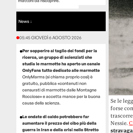
mattoni da riscoprire.
News ↓
05:45 GIOVEDÌ 6 AGOSTO 2026
Per sopperire al taglio dei fondi per la
ricerca, un gruppo di scienziati che
studia le marmotte ha aperto un canale
OnlyFans tutto dedicato alle marmotte
OnlyMarms (si chiama proprio così) è
gratuito, pubblica «contenuti non
censurati di marmotte dalle Montagne
Rocciose» e accetta mance per la buona
Se le leg
causa della scienza.
forse co
trascorre
Le ondate di caldo potrebbero far
Nessie.
C
aumentare il prezzo del cibo più della
guerra in Iran e della crisi nello Stretto
stravaga