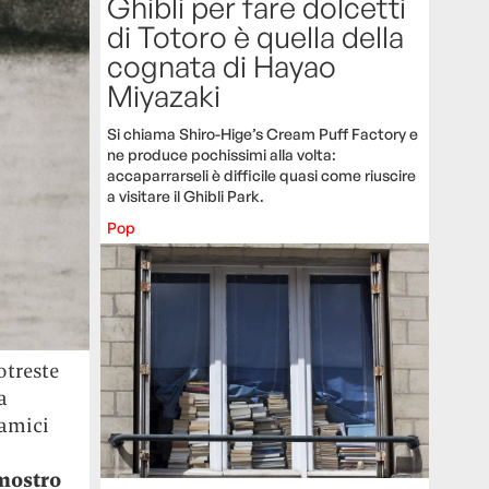
Ghibli per fare dolcetti
di Totoro è quella della
cognata di Hayao
Miyazaki
Si chiama Shiro-Hige’s Cream Puff Factory e
ne produce pochissimi alla volta:
accaparrarseli è difficile quasi come riuscire
a visitare il Ghibli Park.
Pop
otreste
a
 amici
 mostro