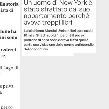
Un uomo di New York è
la storia
stato sfrattato dal suo
ista di
appartamento perché
aveva troppi libri
Lui si chiama Mendel Uminer, libri posseduti:
Shine ha
10 mila. Sfratti subiti: 1, perché il suo ex
anni sono
padrone di casa considerava tutta quella
carta una violazione delle norme antincendio
credere)
del condominio.
ce,
l Lago di
e
e priva
a
per 50