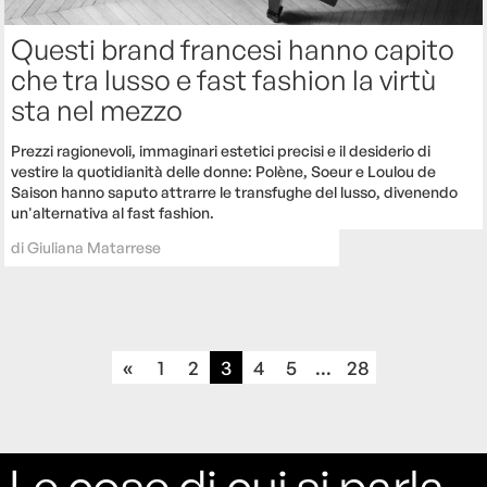
Questi brand francesi hanno capito
che tra lusso e fast fashion la virtù
sta nel mezzo
Prezzi ragionevoli, immaginari estetici precisi e il desiderio di
vestire la quotidianità delle donne: Polène, Soeur e Loulou de
Saison hanno saputo attrarre le transfughe del lusso, divenendo
un'alternativa al fast fashion.
di
Giuliana Matarrese
«
1
2
3
4
5
...
28
Le cose di cui si parla,