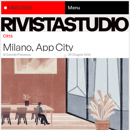
9 AGO 2026
Menu
Città
Milano, App City
di
Davide Piacenza
29 Giugno 2016