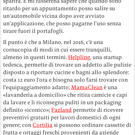
sparirà. E mi rasserena sapere che quando sono
ritardo per un appuntamento posso salire su
un’automobile vicina dopo aver avviato
un’applicazione, che posso pagarne l’uso senza
tirare fuori il portafogli.
Il punto è che a Milano, nel 2016, c’è una
cornucopia di modi in cui essere tranquilli,
almeno in questi termini.
Helpling
, una startup
tedesca, permette di trovare un addetto alle pulizie
disposto a riportare cucine e bagni allo splendore:
costa 12 euro l’ora e bisogna solo farsi trovare con
l’equipaggiamento adatto;
MamaClean
è una
«lavanderia a domicilio» che ritira camicie e capi
da lavare e li riconsegna puliti in un packaging
definito «iconico»;
Fazland
permette di ricevere
preventivi gratuiti per lavori domestici di ogni
genere; con
Cortilia
si possono ordinare cassette di
frutta e ortaggi freschi provenienti da aziende