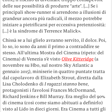
delle sue possibilità di produrre “arte”. […] Se i
principali show-runner si arrendono a illusioni di
grandeur ancora più radicali, il mezzo potrebbe
iniziare a pietrificarsi per eccessiva pretenziosità:
[…] è la sindrome di Terrence Malick».
Chissà se a lui glielo avranno servito, il dolce. Poi,
lo so, io sono da anni il primo a contraddire se
stesso. All’ultima Mostra del Cinema (ripeto: del
Cinema) di Venezia s’è visto
Olive Kitteridge
(a
novembre su Hbo, sul nostro Sky Atlantic a
gennaio 2015), miniserie in quattro puntate tratta
dal capolavoro di Elizabeth Strout, diretta dalla
Lisa Cholodenko di
I ragazzi stanno bene
,
protagonisti i favolosi Frances McDormand,
Richard Jenkins e Bill Murray. Era meglio del 90%
di cinema (così come siamo abituati a definirlo)
visto al Lido in dieci giorni. Era Cinema a tutti gli