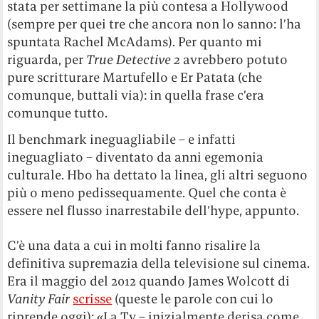
stata per settimane la più contesa a Hollywood
(sempre per quei tre che ancora non lo sanno: l’ha
spuntata Rachel McAdams). Per quanto mi
riguarda, per
True Detective 2
avrebbero potuto
pure scritturare Martufello e Er Patata (che
comunque, buttali via): in quella frase c’era
comunque tutto.
Il benchmark ineguagliabile – e infatti
ineguagliato – diventato da anni egemonia
culturale. Hbo ha dettato la linea, gli altri seguono
più o meno pedissequamente. Quel che conta è
essere nel flusso inarrestabile dell’hype, appunto.
C’è una data a cui in molti fanno risalire la
definitiva supremazia della televisione sul cinema.
Era il maggio del 2012 quando James Wolcott di
Vanity Fair
scrisse
(queste le parole con cui lo
riprende oggi): «La Tv – inizialmente derisa come