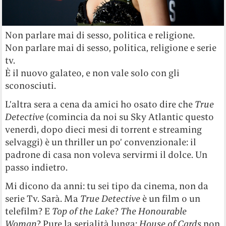
Non parlare mai di sesso, politica e religione.
Non parlare mai di sesso, politica, religione e serie
tv.
È il nuovo galateo, e non vale solo con gli
sconosciuti.
L’altra sera a cena da amici ho osato dire che
True
Detective
(comincia da noi su Sky Atlantic questo
venerdì, dopo dieci mesi di torrent e streaming
selvaggi) è un thriller un po’ convenzionale: il
padrone di casa non voleva servirmi il dolce. Un
passo indietro.
Mi dicono da anni: tu sei tipo da cinema, non da
serie Tv. Sarà. Ma
True Detective
è un film o un
telefilm? E
Top of the Lake
?
The Honourable
Woman
? Pure la serialità lunga:
House of Cards
non