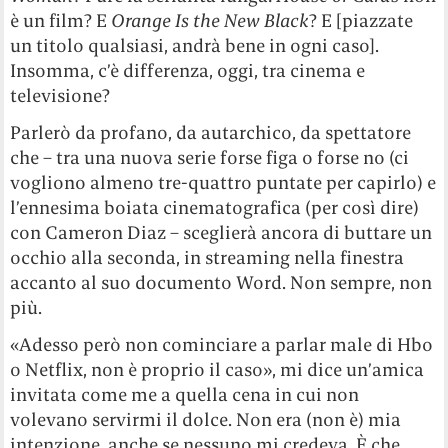
è un film? E
Orange Is the New Black
? E [piazzate
un titolo qualsiasi, andrà bene in ogni caso].
Insomma, c’è differenza, oggi, tra cinema e
televisione?
Parlerò da profano, da autarchico, da spettatore
che – tra una nuova serie forse figa o forse no (ci
vogliono almeno tre-quattro puntate per capirlo) e
l’ennesima boiata cinematografica (per così dire)
con Cameron Diaz – sceglierà ancora di buttare un
occhio alla seconda, in streaming nella finestra
accanto al suo documento Word. Non sempre, non
più.
«Adesso però non cominciare a parlar male di Hbo
o Netflix, non è proprio il caso», mi dice un’amica
invitata come me a quella cena in cui non
volevano servirmi il dolce. Non era (non è) mia
intenzione, anche se nessuno mi credeva. È che