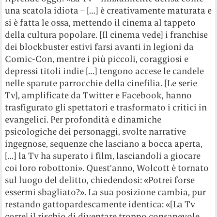
una scatola idiota – […] è creativamente maturata e
si è fatta le ossa, mettendo il cinema al tappeto
della cultura popolare. [Il cinema vede] i franchise
dei blockbuster estivi farsi avanti in legioni da
Comic-Con, mentre i più piccoli, coraggiosi e
depressi titoli indie […] tengono accese le candele
nelle sparute parrocchie della cinefilia. [Le serie
Tv], amplificate da Twitter e Facebook, hanno
trasfigurato gli spettatori e trasformato i critici in
evangelici. Per profondità e dinamiche
psicologiche dei personaggi, svolte narrative
ingegnose, sequenze che lasciano a bocca aperta,
[…] la Tv ha superato i film, lasciandoli a giocare
coi loro robottoni». Quest’anno, Wolcott è tornato
sul luogo del delitto, chiedendosi: «Potrei forse
essermi sbagliato?». La sua posizione cambia, pur
restando gattopardescamente identica: «[La Tv
corre] il rischio di diventare troppo consapevole