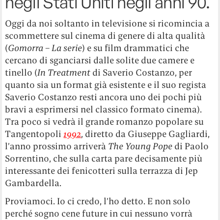
negli Stati Uniti negli anni 90.
Oggi da noi soltanto in televisione si ricomincia a
scommettere sul cinema di genere di alta qualità
(
Gomorra – La serie
) e su film drammatici che
cercano di sganciarsi dalle solite due camere e
tinello (
In Treatment
di Saverio Costanzo, per
quanto sia un format già esistente e il suo regista
Saverio Costanzo resti ancora uno dei pochi più
bravi a esprimersi nel classico formato cinema).
Tra poco si vedrà il grande romanzo popolare su
Tangentopoli
1992
, diretto da Giuseppe Gagliardi,
l’anno prossimo arriverà
The Young Pope
di Paolo
Sorrentino, che sulla carta pare decisamente più
interessante dei fenicotteri sulla terrazza di Jep
Gambardella.
Proviamoci. Io ci credo, l’ho detto. E non solo
perché sogno cene future in cui nessuno vorrà