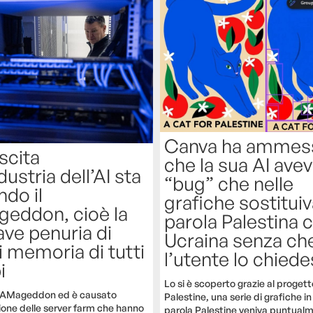
Canva ha ammes
scita
che la sua AI ave
dustria dell’AI sta
“bug” che nelle
do il
grafiche sostituiv
eddon, cioè la
parola Palestina 
ave penuria di
Ucraina senza ch
i memoria di tutti
l’utente lo chied
i
Lo si è scoperto grazie al progett
RAMageddon ed è causato
Palestine, una serie di grafiche in 
ione delle server farm che hanno
parola Palestine veniva puntual