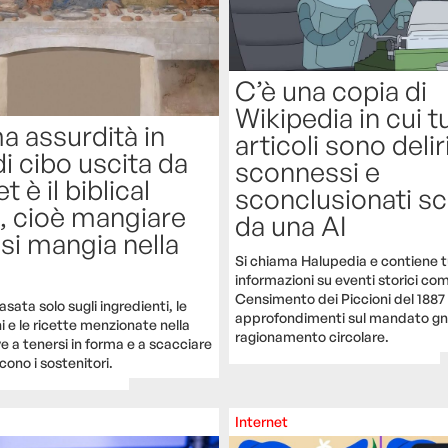
C’è una copia di
Wikipedia in cui tu
ma assurdità in
articoli sono delir
di cibo uscita da
sconnessi e
t è il biblical
sconclusionati scr
, cioè mangiare
da una AI
si mangia nella
Si chiama Halupedia e contiene t
informazioni su eventi storici co
Censimento dei Piccioni del 1887
sata solo sugli ingredienti, le
approfondimenti sul mandato gn
 e le ricette menzionate nella
ragionamento circolare.
e a tenersi in forma e a scacciare
icono i sostenitori.
Internet