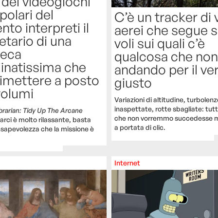
 dei videogiochi
polari del
C’è un tracker di v
o interpreti il
aerei che segue s
etario di una
voli sui quali c’è
teca
qualcosa che non
inatissima che
andando per il ve
rimettere a posto
giusto
volumi
Variazioni di altitudine, turbole
inaspettate, rotte sbagliate: tutt
brarian: Tidy Up The Arcane
che non vorremmo succedesse ma
carci è molto rilassante, basta
a portata di clic.
nsapevolezza che la missione è
.
Internet