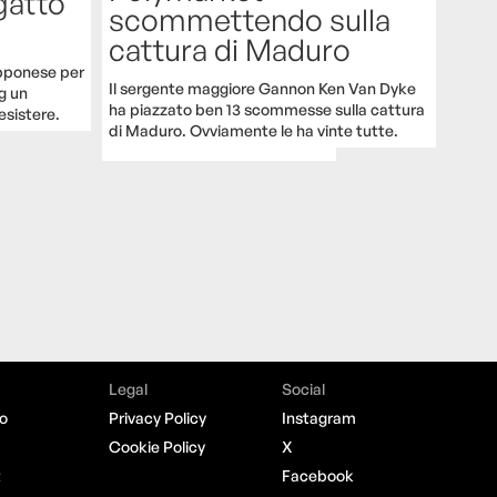
gatto
scommettendo sulla
cattura di Maduro
apponese per
Il sergente maggiore Gannon Ken Van Dyke
ng un
ha piazzato ben 13 scommesse sulla cattura
resistere.
di Maduro. Ovviamente le ha vinte tutte.
Legal
Social
o
Privacy Policy
Instagram
Cookie Policy
X
t
Facebook