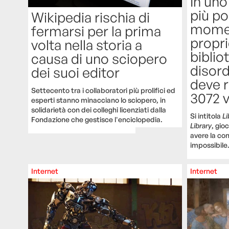
In uno
più po
Wikipedia rischia di
moment
fermarsi per la prima
propri
volta nella storia a
biblio
causa di uno sciopero
disord
dei suoi editor
deve 
Settecento tra i collaboratori più prolifici ed
3072 
esperti stanno minacciano lo sciopero, in
solidarietà con dei colleghi licenziati dalla
Si intitola
Li
Fondazione che gestisce l'enciclopedia.
Library
, gio
avere la co
impossibile
Internet
Internet