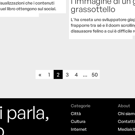
l’immagine di un 
visualizzazioni che i contenuti
grassottello
uel libro ottengono sul social.
L'ha creata uno sviluppatore gi
frapporre tra sé e il doom scrolli
dissuasore felino a cui è difficile 
«
1
2
3
4
...
50
i parla,
Categorie
About
Città
Chi siam
o.
Cultura
Contatti
Internet
Mediaki