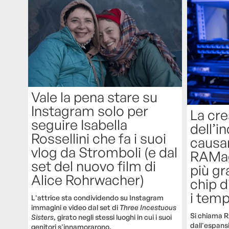
Vale la pena stare su
Instagram solo per
La cre
seguire Isabella
dell’in
Rossellini che fa i suoi
causan
vlog da Stromboli (e dal
RAMag
set del nuovo film di
più gr
Alice Rohrwacher)
chip d
i temp
L'attrice sta condividendo su Instagram
immagini e video dal set di
Three Incestuous
Si chiama 
Sisters
, girato negli stessi luoghi in cui i suoi
dall'espans
genitori s'innamorarono.