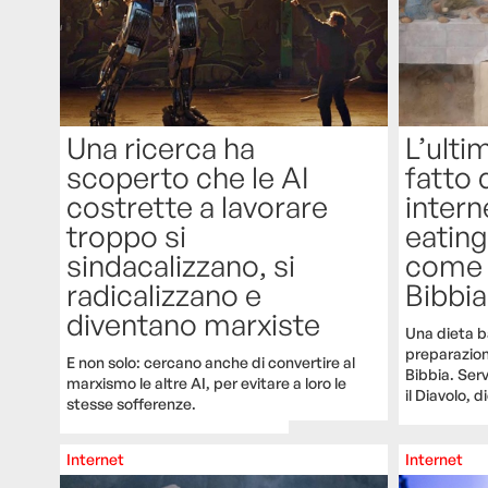
Una ricerca ha
L’ulti
scoperto che le AI
fatto 
costrette a lavorare
interne
troppo si
eating
sindacalizzano, si
come 
radicalizzano e
Bibbia
diventano marxiste
Una dieta ba
preparazioni
E non solo: cercano anche di convertire al
Bibbia. Serv
marxismo le altre AI, per evitare a loro le
il Diavolo, d
stesse sofferenze.
Internet
Internet