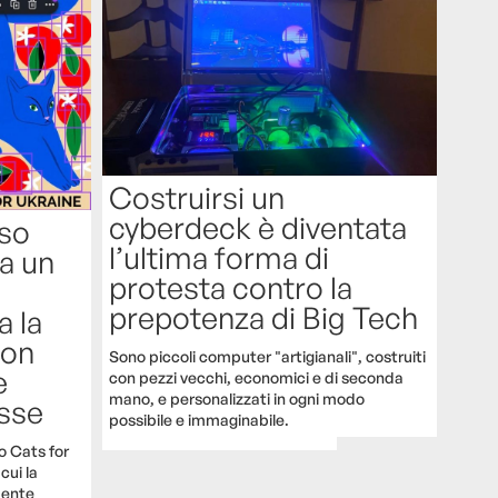
Costruirsi un
cyberdeck è diventata
so
l’ultima forma di
va un
protesta contro la
prepotenza di Big Tech
a la
con
Sono piccoli computer "artigianali", costruiti
e
con pezzi vecchi, economici e di seconda
mano, e personalizzati in ogni modo
esse
possibile e immaginabile.
o Cats for
cui la
mente