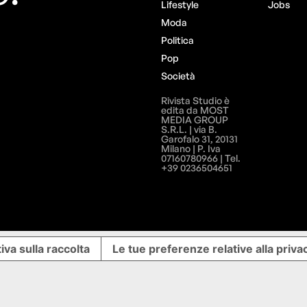
Lifestyle
Jobs
Moda
Politica
Pop
Società
Rivista Studio è
edita da MOST
MEDIA GROUP
S.R.L. | via B.
Garofalo 31, 20131
Milano | P. Iva
07160780966 | Tel.
+39 0236504651
iva sulla raccolta
Le tue preferenze relative alla priva