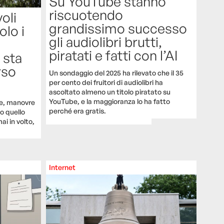
Su YouTube stanno
riscuotendo
oli
grandissimo successo
olo i
gli audiolibri brutti,
piratati e fatti con l’AI
 sta
rso
Un sondaggio del 2025 ha rilevato che il 35
per cento dei fruitori di audiolibri ha
ascoltato almeno un titolo piratato su
YouTube, e la maggioranza lo ha fatto
nze, manovre
perché era gratis.
o quello
i in volto,
Internet