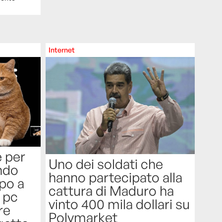
Internet
e per
Uno dei soldati che
ndo
hanno partecipato alla
po a
cattura di Maduro ha
l pc
vinto 400 mila dollari su
re
Polymarket