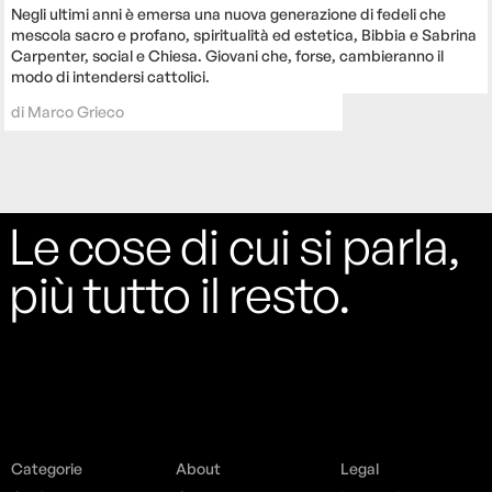
Negli ultimi anni è emersa una nuova generazione di fedeli che
mescola sacro e profano, spiritualità ed estetica, Bibbia e Sabrina
Carpenter, social e Chiesa. Giovani che, forse, cambieranno il
modo di intendersi cattolici.
di
Marco Grieco
Le cose di cui si parla,
più tutto il resto.
Categorie
About
Legal