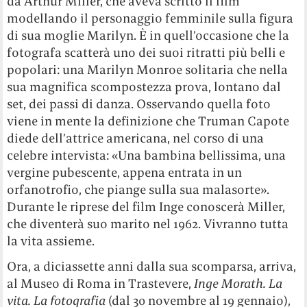
da Arthur Miller, che aveva scritto il film
modellando il personaggio femminile sulla figura
di sua moglie Marilyn. È in quell’occasione che la
fotografa scatterà uno dei suoi ritratti più belli e
popolari: una Marilyn Monroe solitaria che nella
sua magnifica scompostezza prova, lontano dal
set, dei passi di danza. Osservando quella foto
viene in mente la definizione che Truman Capote
diede dell’attrice americana, nel corso di una
celebre intervista: «Una bambina bellissima, una
vergine pubescente, appena entrata in un
orfanotrofio, che piange sulla sua malasorte».
Durante le riprese del film Inge conoscerà Miller,
che diventerà suo marito nel 1962. Vivranno tutta
la vita assieme.
Ora, a diciassette anni dalla sua scomparsa, arriva,
al Museo di Roma in Trastevere,
Inge Morath. La
vita. La fotografia
(dal 30 novembre al 19 gennaio),