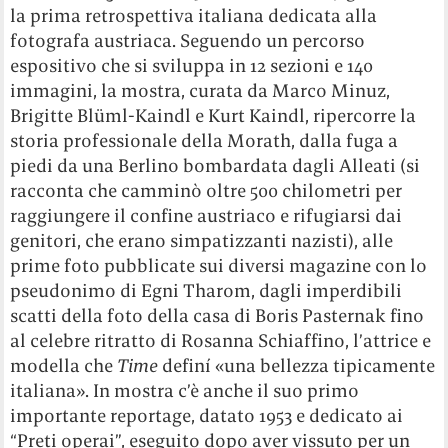
la prima retrospettiva italiana dedicata alla
fotografa austriaca. Seguendo un percorso
espositivo che si sviluppa in 12 sezioni e 140
immagini, la mostra, curata da Marco Minuz,
Brigitte
Blüml-Kaindl e
Kurt Kaindl, ripercorre la
storia professionale della Morath, dalla fuga a
piedi da una Berlino bombardata dagli Alleati (si
racconta che camminò oltre 500 chilometri per
raggiungere il confine austriaco e rifugiarsi dai
genitori, che erano simpatizzanti nazisti), alle
prime foto pubblicate sui diversi magazine con lo
pseudonimo di Egni Tharom, dagli imperdibili
scatti della foto della casa di Boris Pasternak fino
al celebre ritratto di Rosanna Schiaffino, l’attrice e
modella che
Time
definí «una bellezza tipicamente
italiana». In mostra c’è anche il suo primo
importante reportage, datato 1953 e dedicato ai
“Preti operai”, eseguito dopo aver vissuto per un