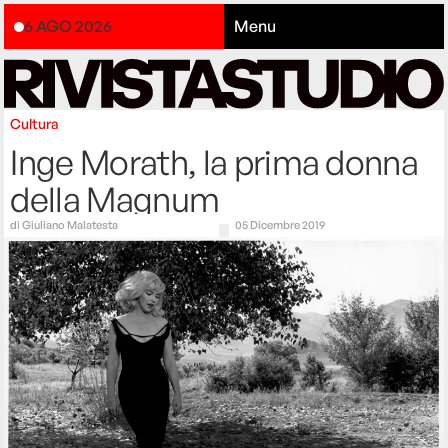
6 AGO 2026
Menu
Cultura
Inge Morath, la prima donna
della Magnum
di
Giuliano Malatesta
05 Dicembre 2019