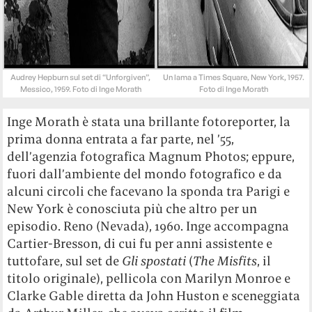
Audrey Hepburn sul set di “Unforgiven”,
Un lama a Times Square, New York, 1957.
Messico, 1959. Foto di Inge Morath
Foto di Inge Morath
Inge Morath è stata una brillante fotoreporter, la
prima donna entrata a far parte, nel ’55,
dell’agenzia fotografica Magnum Photos; eppure,
fuori dall’ambiente del mondo fotografico e da
alcuni circoli che facevano la sponda tra Parigi e
New York è conosciuta più che altro per un
episodio. Reno (Nevada), 1960. Inge accompagna
Cartier-Bresson, di cui fu per anni assistente e
tuttofare, sul set de
Gli spostati
(
The Misfits
, il
titolo originale), pellicola con Marilyn Monroe e
Clarke Gable diretta da John Huston e sceneggiata