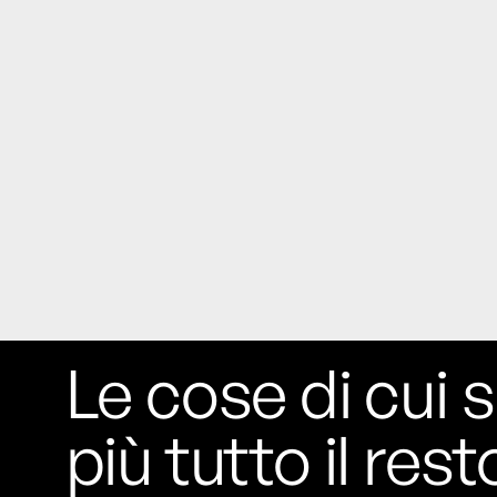
Rossi, per provare a sfuggire alle
tendenze dettate da Instagram anche
sulla ristorazione.
Il Pentagono ha improvvisamente
cambiato il modo in cui conta i morti e i
feriti nella guerra in Iran
Pare su
richiesta diretta dalla Casa Bianca.
Risultato: 4 morti "in meno" e circa 600
feriti in più.
Fred Again ha passato 50 ore
consecutive in livestream su YouTube
per completare il suo nuovo mixtape
Lo
ha fatto insieme al collettivo LATIN
Le cose di cui s
MAFIA, registrato tutto a Città del
Messico e intitolato (didascalicamente
più tutto il rest
ma efficacemente) 9 months & 50 hours.