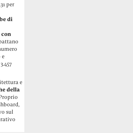
,31 per
be di
ì con
mpattano
 numero
 e
3.457
tettura e
he della
Proprio
shboard,
vo sul
erativo