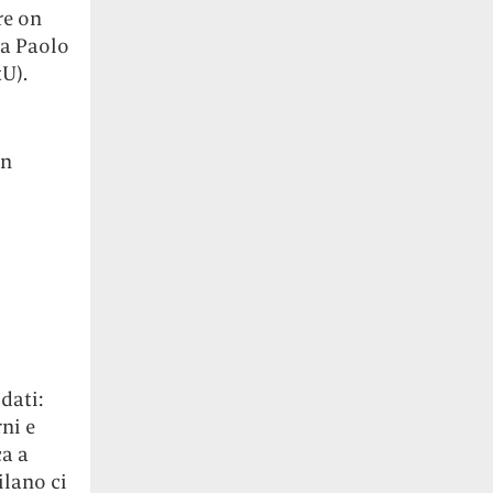
re on
da Paolo
U).
on
dati:
rni e
ca a
ilano ci