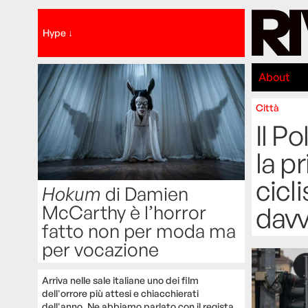
Hype ↓
About
Città
Il P
la p
cicli
Hokum
di Damien
McCarthy è l’horror
dav
fatto non per moda ma
per vocazione
Arriva nelle sale italiane uno dei film
dell'orrore più attesi e chiacchierati
dell'anno. Ne abbiamo parlato con il regista