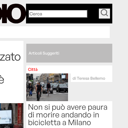
_
zzato
Articoli Suggeriti
Città
 è
di
Teresa Bellemo
Non si può avere paura
di morire andando in
bicicletta a Milano