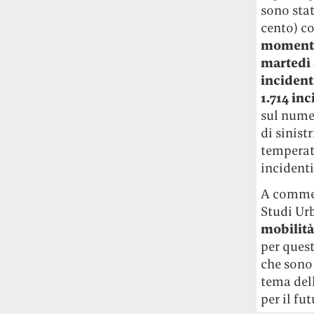
sono stat
studia le marmotte ha aperto un canale
OnlyFans tutto dedicato alle marmotte
cento) c
OnlyMarms (si chiama proprio così) è
momento 
gratuito, pubblica «contenuti non
martedì a
censurati di marmotte dalle Montagne
incident
Rocciose» e accetta mance per la buona
1.714 inc
causa della scienza.
sul nume
di sinist
Le ondate di caldo potrebbero far
temperat
aumentare il prezzo del cibo più della
guerra in Iran e della crisi nello Stretto
incidenti
di Hormuz
Addirittura un punto
A comment
percentuale di inflazione alimentare in
Studi Urb
più, un aumento del costo del cibo che
mobilità
nel 2027 rischia di arrivare al 3 per cento.
per ques
Il ristorante Trippa ha tolto dal menù i
che sono 
suoi due piatti più celebri perché troppe
tema del
persone prendevano solo quelli per
per il fut
fotografarli
L'ha spiegato lo chef Diego