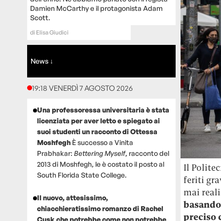
Damien McCarthy e il protagonista Adam
Scott.
di
Elisa Giudici
News ↓
19:18 VENERDÌ 7 AGOSTO 2026
Una professoressa universitaria è stata
licenziata per aver letto e spiegato ai
suoi studenti un racconto di Ottessa
Moshfegh
È successo a Vinita
Prabhakar:
Bettering Myself
, racconto del
2013 di Moshfegh, le è costato il posto al
Il Polite
South Florida State College.
feriti gr
mai reali
Il nuovo, attesissimo,
basandosi
chiacchieratissimo romanzo di Rachel
preciso 
Cusk che potrebbe come non potrebbe