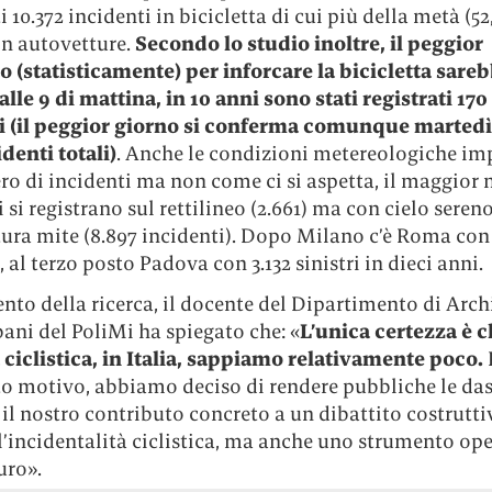
i 10.372 incidenti in bicicletta di cui più della metà (52
on autovetture.
Secondo lo studio inoltre, il peggior
(statisticamente) per inforcare la bicicletta sareb
lle 9 di mattina, in 10 anni sono stati registrati 170
i (il peggior giorno si conferma comunque marted
identi totali)
. Anche le condizioni metereologiche i
ro di incidenti ma non come ci si aspetta, il maggior
ri si registrano sul rettilineo (2.661) ma con cielo sereno
ura mite (8.897 incidenti). Dopo Milano c’è Roma con 
, al terzo posto Padova con 3.132 sinistri in dieci anni.
o della ricerca, il docente del Dipartimento di Archi
ani del PoliMi ha spiegato che: «
L’unica certezza è c
 ciclistica, in Italia, sappiamo relativamente poco.
to motivo, abbiamo deciso di rendere pubbliche le da
il nostro contributo concreto a un dibattito costrutti
l’incidentalità ciclistica, ma anche uno strumento op
uro».