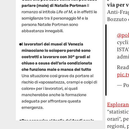
via per v
parlare (male) di Natalie Portman
Il
Anti-Frag
romanzo si intitola
Life of M
, e in effetti le
somiglianze tra il personaggio M e la
Bozzuto 
persona Natalie Portman sono
abbastanza innegabili.
@pol
cycli
I lavoratori dei musei di Venezia
ISTAT
minacciano lo sciopero perché sono
admi
costretti a lavorare con 30° gradi al
chiuso a causa dell’aria condizionata
Read 
che funziona male o manca del tutto
pic.
Una situazione così grave da portare al
rischio di «spossatezza, crampi e colpi di
— Po
calore» per i lavoratori, ai quali
mancherebbe anche la formazione
adeguata per affrontare questa
Esploran
emergenza.
“statisti
orari“, p
Per sopperire al taglio dei fondi per la
regioni, 
ricerca, un gruppo di scienziati che