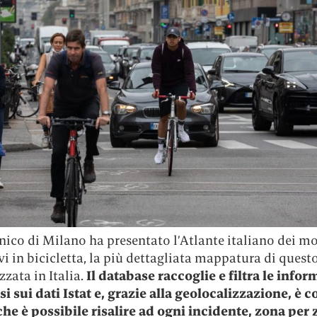
cnico di Milano ha presentato l’Atlante italiano dei mo
avi in bicicletta, la più dettagliata mappatura di quest
zzata in Italia.
Il database raccoglie e filtra le info
 sui dati Istat e, grazie alla geolocalizzazione, è c
che è possibile risalire ad ogni incidente, zona per 