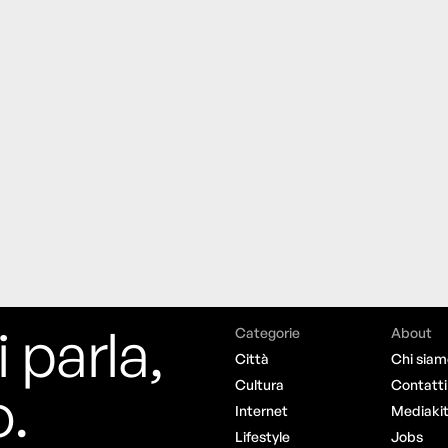
i parla,
Categorie
About
Città
Chi siam
o.
Cultura
Contatti
Internet
Mediaki
Lifestyle
Jobs