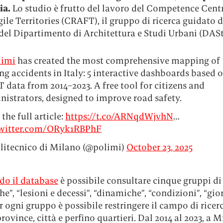
ia.
Lo studio è frutto del lavoro del Competence Cent
ile Territories (CRAFT), il gruppo di ricerca guidato 
del Dipartimento di Architettura e Studi Urbani (DASt
imi
has created the most comprehensive mapping of
ng accidents in Italy: 5 interactive dashboards based 
 data from 2014–2023. A free tool for citizens and
nistrators, designed to improve road safety.
the full article:
https://t.co/ARNqdWjvhN
…
twitter.com/ORyk1RBPhF
litecnico di Milano (@polimi)
October 23, 2025
do il database
è possibile consultare cinque gruppi di 
che”, “lesioni e decessi”, “dinamiche”, “condizioni”, “gio
er ogni gruppo è possibile restringere il campo di ricer
province, città e perfino quartieri. Dal 2014 al 2023, a M