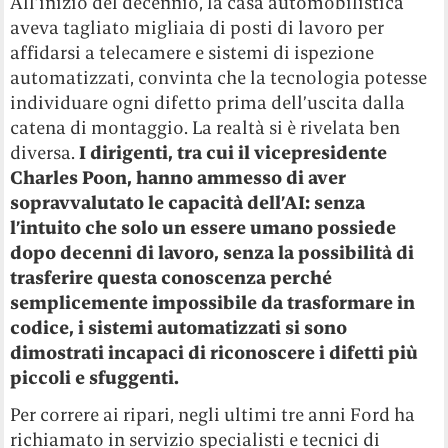
All’inizio del decennio, la casa automobilistica
aveva tagliato migliaia di posti di lavoro per
affidarsi a telecamere e sistemi di ispezione
automatizzati, convinta che la tecnologia potesse
individuare ogni difetto prima dell’uscita dalla
catena di montaggio. La realtà si è rivelata ben
diversa.
I dirigenti, tra cui il vicepresidente
Charles Poon, hanno ammesso di aver
sopravvalutato le capacità dell’AI: senza
l’intuito che solo un essere umano possiede
dopo decenni di lavoro, senza la possibilità di
trasferire questa conoscenza perché
semplicemente impossibile da trasformare in
codice, i sistemi automatizzati si sono
dimostrati incapaci di riconoscere i difetti più
piccoli e sfuggenti.
Per correre ai ripari, negli ultimi tre anni Ford ha
richiamato in servizio specialisti e tecnici di