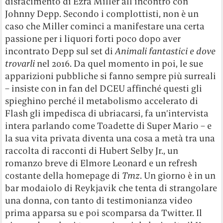
disfacimento di Ezra Miller all’incontro con
Johnny Depp. Secondo i complottisti, non è un
caso che Miller cominci a manifestare una certa
passione per i liquori forti poco dopo aver
incontrato Depp sul set di
Animali fantastici e dove
trovarli
nel 2016. Da quel momento in poi, le sue
apparizioni pubbliche si fanno sempre più surreali
– insiste con in fan del DCEU affinché questi gli
spieghino perché il metabolismo accelerato di
Flash gli impedisca di ubriacarsi, fa un’intervista
intera parlando come Toadette di Super Mario – e
la sua vita privata diventa una cosa a metà tra una
raccolta di racconti di Hubert Selby Jr., un
romanzo breve di Elmore Leonard e un refresh
costante della homepage di
Tmz
. Un giorno è in un
bar modaiolo di Reykjavik che tenta di strangolare
una donna, con tanto di testimonianza video
prima apparsa su e poi scomparsa da Twitter. Il