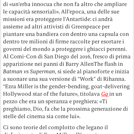
di «un’erba innocua che non fa altro che ampliare
le capacità sensoriali». All’epoca, una delle sue
missioni era proteggere l’Antartide: ci andrà
assieme ad altri attivisti di Greenpeace per
piantare una bandiera con dentro una capsula con
dentro tre milioni di firme raccolte per esortare i
governi del mondo a proteggere i ghiacci perenni.
Al Comi-Con di San Diego del 2016, fresco di prima
apparizione nei panni di Barry AllenThe flash in
Batman vs Superman
, si siede al pianoforte e inizia
a suonare una sua versione di “Work” di Rihanna.
“Ezra Miller is the gender-bending, goat-delivering
Hollywood star of the future», titolava
Gq
in un
pezzo che era un speranza e preghiera: «Ti
preghiamo, Dio, fa che la prossima generazione di
stelle del cinema sia come lui».
Ci sono teorie del complotto che legano il