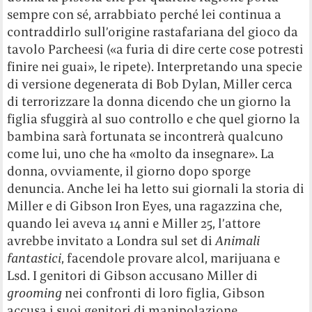
sempre con sé, arrabbiato perché lei continua a
contraddirlo sull’origine rastafariana del gioco da
tavolo Parcheesi («a furia di dire certe cose potresti
finire nei guai», le ripete). Interpretando una specie
di versione degenerata di Bob Dylan, Miller cerca
di terrorizzare la donna dicendo che un giorno la
figlia sfuggirà al suo controllo e che quel giorno la
bambina sarà fortunata se incontrerà qualcuno
come lui, uno che ha «molto da insegnare». La
donna, ovviamente, il giorno dopo sporge
denuncia. Anche lei ha letto sui giornali la storia di
Miller e di Gibson Iron Eyes, una ragazzina che,
quando lei aveva 14 anni e Miller 25, l’attore
avrebbe invitato a Londra sul set di
Animali
fantastici
, facendole provare alcol, marijuana e
Lsd. I genitori di Gibson accusano Miller di
grooming
nei confronti di loro figlia, Gibson
accusa i suoi genitori di manipolazione