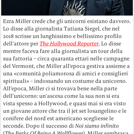
Ezra Miller crede che gli unicorni esistano davvero.
Lo disse alla giornalista Tatiana Siegel, che nel
2018 scrisse un lunghissimo e bellissimo profilo
dell’attore per
The Hollywood Reporter
. Lo disse
mentre faceva fare alla giornalista un tour della
sua fattoria – circa quaranta ettari nelle campagne
del Vermont, che Miller all’epoca gestiva assieme a
una «comunità poliamorosa di amici e consiglieri
spirituali» – indossando un costume da unicorno.
All’epoca, Miller ci si trovava bene nella parte
dell’unicorno: un’ascesa come la sua non si era
vista spesso a Hollywood, e quasi mai si era visto
un giovane attore che tra il jet set losangelino e le
conifere del nord est americano scegliesse le
seconde. Dopo il successo di
Noi siamo infinito
(
The Perks Of Being A Wallflower
), Miller sembrava