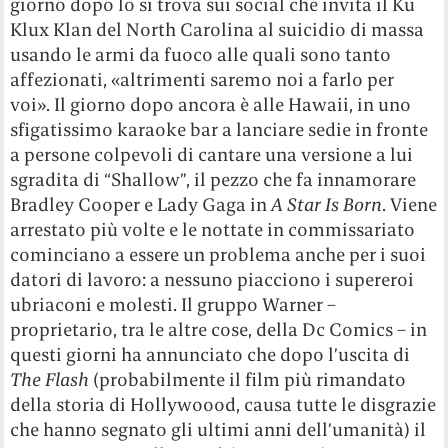
giorno dopo lo si trova sui social che invita il Ku
Klux Klan del North Carolina al suicidio di massa
usando le armi da fuoco alle quali sono tanto
affezionati, «altrimenti saremo noi a farlo per
voi». Il giorno dopo ancora è alle Hawaii, in uno
sfigatissimo karaoke bar a lanciare sedie in fronte
a persone colpevoli di cantare una versione a lui
sgradita di “Shallow”, il pezzo che fa innamorare
Bradley Cooper e Lady Gaga in
A Star Is Born
. Viene
arrestato più volte e le nottate in commissariato
cominciano a essere un problema anche per i suoi
datori di lavoro: a nessuno piacciono i supereroi
ubriaconi e molesti. Il gruppo Warner –
proprietario, tra le altre cose, della Dc Comics – in
questi giorni ha annunciato che dopo l’uscita di
The Flash
(probabilmente il film più rimandato
della storia di Hollywoood, causa tutte le disgrazie
che hanno segnato gli ultimi anni dell’umanità) il