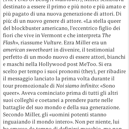
destinato a essere il primo e più noto e più amato e
più pagato di una nuova generazione di attori. Di
più: di un nuovo genere di attore. «La stella queer
del blockbuster americano, l’eccentrico figlio dei
fiori che vive in Vermont e che interpreta
The
Flash
», riassume
Vulture
. Ezra Miller era un
american sweetheart
in divenire, il testimonial
perfetto di un modo nuovo di essere attori, bianchi
e maschi nella Hollywood post MeToo. Si era
scelto per tempo i suoi pronomi (they), per ribadire
il messaggio lanciato la prima volta durante il
tour promozionale di
Noi siamo infinito
: «Sono
queer». Aveva cominciato prima di tutti gli altri
suoi colleghi e coetanei a prendere parte nelle
battaglie del suo mondo e della sua generazione.
Secondo Miller, gli «uomini potenti stanno
inguaiando il mondo intero». Non per niente, lui
ha smesso da tempo di definirsi maschio, ma non