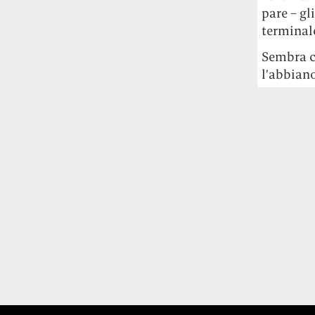
pare – gl
terminal
Sembra c
l’abbiano