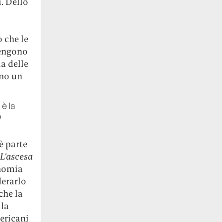
. Dello
 che le
tengono
a delle
ano un
è la
o
 è parte
L’ascesa
onomia
derarlo
che la
 la
ericani