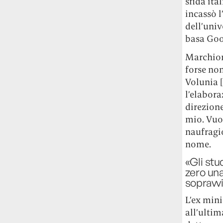
sfida ita
Risultato: 4 morti "in meno" e circa 600
incassò 
feriti in più.
dell’univ
basa Goog
Fred Again ha passato 50 ore
consecutive in livestream su YouTube
Marchior
per completare il suo nuovo mixtape
Lo
forse no
ha fatto insieme al collettivo LATIN
Volunia [
MAFIA, registrato tutto a Città del
l’elabora
Messico e intitolato (didascalicamente
ma efficacemente) 9 months & 50 hours.
direzione
mio. Vuol
I Massive Attack sono stati banditi a
naufragio
vita da Singapore dopo aver esposto la
nome.
bandiera della Palestina durante un
«Gli st
concerto
Prima di essere espulsi hanno
zero una
subìto perquisizioni e il sequestro dei
sopravvi
passaporti. «Un'esperienza surreale», l'ha
definita la band.
L’ex min
all’ultim