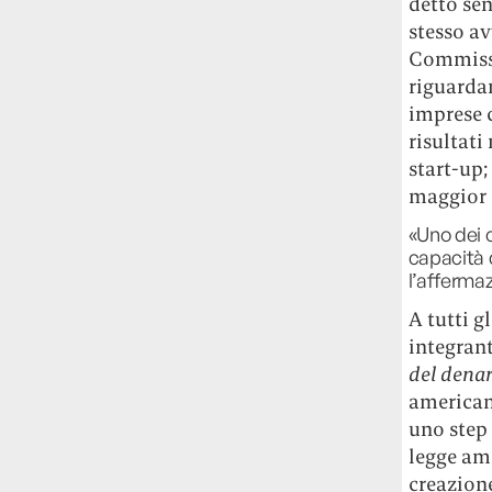
detto sen
stesso av
Commiss
riguardan
imprese 
risultati
start-up;
maggior 
«Uno dei 
capacità 
l’afferma
A tutti g
integrant
del denar
americana
uno step 
legge ame
creazione