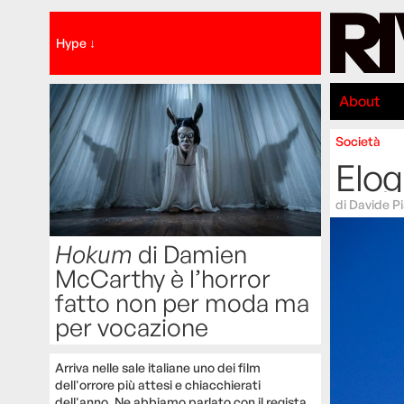
Hype ↓
About
Società
Elog
di
Davide P
Hokum
di Damien
McCarthy è l’horror
fatto non per moda ma
per vocazione
Arriva nelle sale italiane uno dei film
dell'orrore più attesi e chiacchierati
dell'anno. Ne abbiamo parlato con il regista