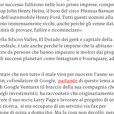
r successo fallirono nelle loro prime imprese, compre
up John Henry Heinz, il boss del circo Phineas Barnum
dell’automobile Henry Ford. Tutti questi uomini alla 
ono immensamente ricchi, anche perché gli venne dat
nità di provare, fallire e ricominciare».
ella Silicon Valley, El Dorado dei geek e capitale della
ndiale, è tale anche perché le imprese che la abitano
ite da persone che hanno imparato (e molto) dai propr
 di successi planetari come Instagram e Foursquare, a
tare che non tutto il male vien per nuocere: l’anno sc
rin, cofondatore di Google,
parlando
di questo tema 
i Google Ventures (il braccio della sua compagnia che
egli investimenti), ha raccontato che originariamente
ere il suo socio Larry Page e lavorare al progetto di 
 ricerca, si era occupato di un servizio via fax per
ione di pizza a domicilio. Ma la cosa non decollò, per