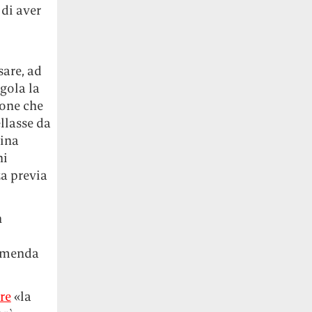
 di aver
sare, ad
gola la
ione che
ellasse da
lina
ni
za previa
n
rimenda
re
«la