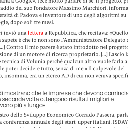
liana a Google», fece molto parlare di sé. Il progetto, p
l’addio del suo fondatore Massimo Marchiori, informa
ersità di Padova e inventore di uno degli algoritmi su 
le, dopo soli tre mesi.
i inviò una
lettera
a Repubblica, che recitava: «Quello
n sapete è che io non sono l’Amministratore Delegato 
…] Contro il mio parere è stato introdotto nel progett
zione di un motore di ricerca proprietario. […] Lascio l
 tecnica di Volunia perché qualcun altro vuole farla a
e poter decidere tutto, senza di me.» Il colpevole del
, insomma, era un etereo AD di cui non veniva specifi
udi mostrano che le imprese che devono cominci
 seconda volta ottengono risultati migliori e
vono più a lungo»
istro dello Sviluppo Economico Corrado Passera, par
a conferenza annuale degli start-upper italiani, ISDAY,