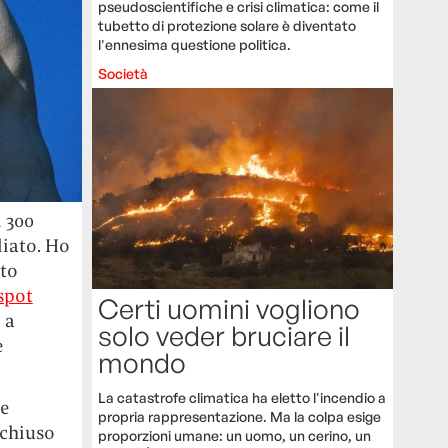
pseudoscientifiche e crisi climatica: come il
tubetto di protezione solare è diventato
l'ennesima questione politica.
Società
i 300
liato. Ho
uto
spot
Certi uomini vogliono
 a
solo veder bruciare il
e
mondo
La catastrofe climatica ha eletto l'incendio a
 e
propria rappresentazione. Ma la colpa esige
 chiuso
proporzioni umane: un uomo, un cerino, un