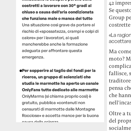
42 impres
costretti a lavorare con 30° gradi al
Se quest
chiuso a causa dell’aria condizionata
Group pe
che funziona male o manca del tutto
costrette
Una situazione così grave da portare al
rischio di «spossatezza, crampi e colpi di
«La ragio
calore» per i lavoratori, ai quali
accettare 
mancherebbe anche la formazione
adeguata per affrontare questa
Ma come 
emergenza.
moto? Mol
complicat
Per sopperire al taglio dei fondi per la
fallisce
ricerca, un gruppo di scienziati che
traditore
studia le marmotte ha aperto un canale
pensa che
OnlyFans tutto dedicato alle marmotte
che hanno
OnlyMarms (si chiama proprio così) è
nell’inca
gratuito, pubblica «contenuti non
censurati di marmotte dalle Montagne
Oltre a t
Rocciose» e accetta mance per la buona
del propr
causa della scienza.
socialmen