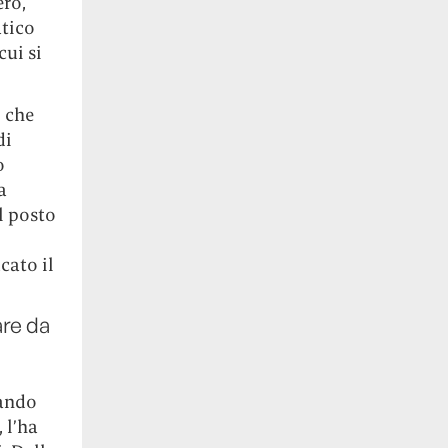
erò,
tico
cui si
 che
di
o
a
l posto
cato il
are da
lando
 l’ha