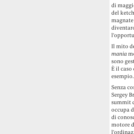
di maggio
del ketch
magnate 
diventar
l’opportu
Il mito d
mania
mo
sono gest
È il caso
esempio.
Senza con
Sergey B
summit d
occupa d
di conosc
motore di
l’ordinaz