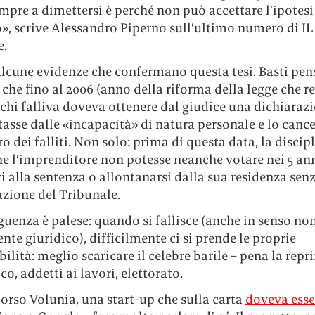
mpre a dimettersi è perché non può accettare l’ipotesi
», scrive Alessandro Piperno sull’ultimo numero di IL
e.
lcune evidenze che confermano questa tesi. Basti pen
che fino al 2006 (anno della riforma della legge che re
chi falliva doveva ottenere dal giudice una dichiaraz
itasse dalle «incapacità» di natura personale e lo canc
ro dei falliti. Non solo: prima di questa data, la discip
he l’imprenditore non potesse neanche votare nei 5 an
i alla sentenza o allontanarsi dalla sua residenza sen
azione del Tribunale.
uenza è palese: quando si fallisce (anche in senso no
nte giuridico), difficilmente ci si prende le proprie
ilità: meglio scaricare il celebre barile – pena la rep
co, addetti ai lavori, elettorato.
orso Volunia, una start-up che sulla carta
doveva esse