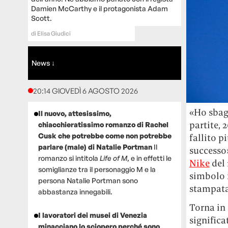
Damien McCarthy e il protagonista Adam
Scott.
di
Elisa Giudici
News ↓
20:14 GIOVEDÌ 6 AGOSTO 2026
«Ho sbagl
Il nuovo, attesissimo,
partite, 
chiacchieratissimo romanzo di Rachel
Cusk che potrebbe come non potrebbe
fallito p
parlare (male) di Natalie Portman
Il
successo
romanzo si intitola
Life of M
, e in effetti le
Nike
del 
somiglianze tra il personaggio M e la
simbolo 
persona Natalie Portman sono
stampata 
abbastanza innegabili.
Torna in 
I lavoratori dei musei di Venezia
significa
minacciano lo sciopero perché sono