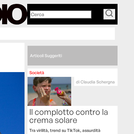
_
Articoli Suggeriti
Società
di
Claudia Schergna
Il complotto contro la
crema solare
Tra virilità, trend su TikTok, assurdità