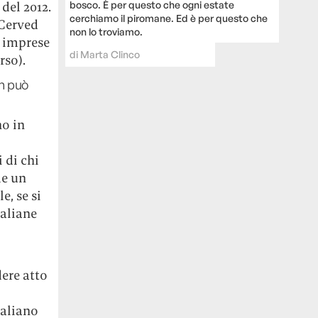
bosco. È per questo che ogni estate
del 2012.
cerchiamo il piromane. Ed è per questo che
 Cerved
non lo troviamo.
e imprese
di
Marta Clinco
rso).
on può
o in
 di chi
me un
e, se si
taliane
dere atto
taliano