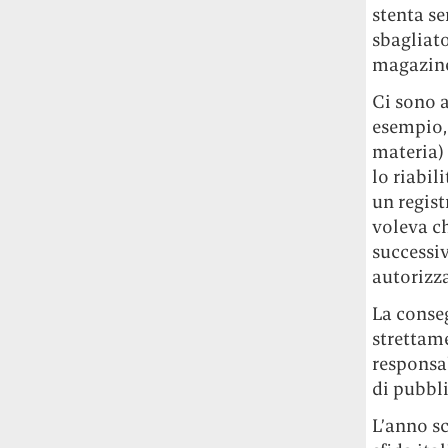
stenta se
Le ondate di caldo potrebbero far
aumentare il prezzo del cibo più della
sbagliato
guerra in Iran e della crisi nello Stretto
magazin
di Hormuz
Addirittura un punto
Ci sono a
percentuale di inflazione alimentare in
esempio, 
più, un aumento del costo del cibo che
nel 2027 rischia di arrivare al 3 per cento.
materia) 
lo riabil
Il ristorante Trippa ha tolto dal menù i
un regist
suoi due piatti più celebri perché troppe
voleva c
persone prendevano solo quelli per
successiv
fotografarli
L'ha spiegato lo chef Diego
autorizz
Rossi, per provare a sfuggire alle
tendenze dettate da Instagram anche
La conseg
sulla ristorazione.
strettame
responsab
Il Pentagono ha improvvisamente
di pubbli
cambiato il modo in cui conta i morti e i
feriti nella guerra in Iran
Pare su
L’anno sc
richiesta diretta dalla Casa Bianca.