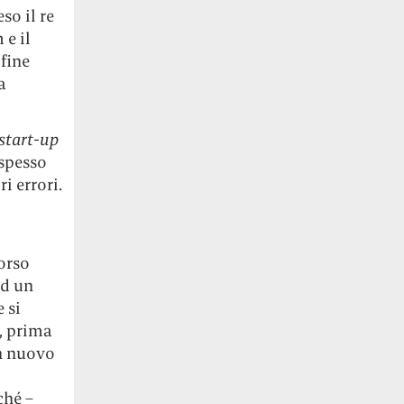
so il re
 e il
fine
a
start-up
 spesso
i errori.
d
orso
ad un
 si
, prima
un nuovo
ché –