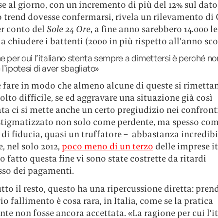
e al giorno, con un incremento di più del 12% sul dato 
o trend dovesse confermarsi, rivela un rilevamento di
r conto del
Sole 24 Ore
, a fine anno sarebbero 14.000 l
 a chiudere i battenti (2000 in più rispetto all’anno sco
ne per cui l’italiano stenta sempre a dimettersi è perché n
l’ipotesi di aver sbagliato»
fare in modo che almeno alcune di queste si rimettan
to difficile, se ed aggravare una situazione già così
a ci si mette anche un certo pregiudizio nei confronti
, stigmatizzato non solo come perdente, ma spesso co
 di fiducia, quasi un truffatore – abbastanza incredibil
, nel solo 2012,
poco meno di un terzo
delle imprese i
 fatto questa fine vi sono state costrette da ritardi
sso dei pagamenti.
utto il resto, questo ha una ripercussione diretta: pren
io fallimento è cosa rara, in Italia, come se la pratica
te non fosse ancora accettata. «La ragione per cui l’i