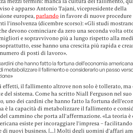
za mezzi termini: manca la cultura del fallimento, qui
viso è apparso Antonio Tajani, vicepresidente della
ione europea,
parlando
in favore di nuove procedure
ti l’insolvenza (dicembre scorso): «Gli studi mostrano
che devono cominciare da zero una seconda volta ot
 migliori e sopravvivono più a lungo rispetto alla medi
 soprattutto, esse hanno una crescita più rapida e cre
numero di posti di lavoro».
cardini che hanno fatto la fortuna dell’economia americana 
di metabolizzare il fallimento e considerarlo un passo vers
zione»
li effetti, il fallimento altrove non solo è tollerato, ma
e del sistema. Come ha scritto Niall Ferguson nel suo
o,
uno dei cardini che hanno fatto la fortuna dell’ec
 è la capacità di metabolizzare il fallimento e consi
del cammino che porta all’affermazione. «La teoria è 
ricana esiste per incoraggiare l’impresa – facilitando
 di nuovi business. […] Molti degli uomini d’affari am