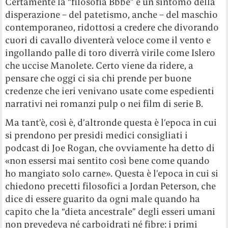
Certamente la “filosofia Bbbe” è un sintomo della
disperazione – del patetismo, anche – del maschio
contemporaneo, ridottosi a credere che divorando
cuori di cavallo diventerà veloce come il vento e
ingollando palle di toro diverrà virile come Islero
che uccise Manolete. Certo viene da ridere, a
pensare che oggi ci sia chi prende per buone
credenze che ieri venivano usate come espedienti
narrativi nei romanzi pulp o nei film di serie B.
Ma tant’è, così è, d’altronde questa è l’epoca in cui
si prendono per presidi medici consigliati i
podcast di Joe Rogan, che ovviamente ha detto di
«non essersi mai sentito così bene come quando
ho mangiato solo carne». Questa è l’epoca in cui si
chiedono precetti filosofici a Jordan Peterson, che
dice di essere guarito da ogni male quando ha
capito che la “dieta ancestrale” degli esseri umani
non prevedeva né carboidrati né fibre: i primi