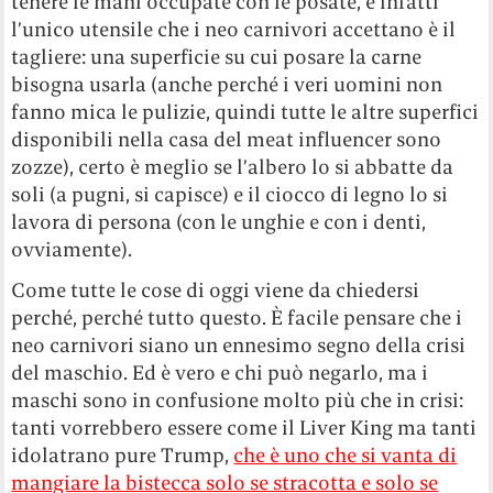
tenere le mani occupate con le posate, e infatti
l’unico utensile che i neo carnivori accettano è il
tagliere: una superficie su cui posare la carne
bisogna usarla (anche perché i veri uomini non
fanno mica le pulizie, quindi tutte le altre superfici
disponibili nella casa del meat influencer sono
zozze), certo è meglio se l’albero lo si abbatte da
soli (a pugni, si capisce) e il ciocco di legno lo si
lavora di persona (con le unghie e con i denti,
ovviamente).
Come tutte le cose di oggi viene da chiedersi
perché, perché tutto questo. È facile pensare che i
neo carnivori siano un ennesimo segno della crisi
del maschio. Ed è vero e chi può negarlo, ma i
maschi sono in confusione molto più che in crisi:
tanti vorrebbero essere come il Liver King ma tanti
idolatrano pure Trump,
che è uno che si vanta di
mangiare la bistecca solo se stracotta e solo se