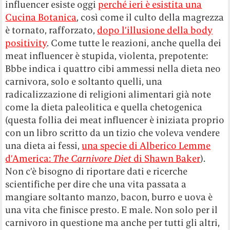
influencer esiste oggi
perché ieri è esistita una
Cucina Botanica
, così come il culto della magrezza
è tornato, rafforzato,
dopo l’illusione della body
positivity
. Come tutte le reazioni, anche quella dei
meat influencer è stupida, violenta, prepotente:
Bbbe indica i quattro cibi ammessi nella dieta neo
carnivora, solo e soltanto quelli, una
radicalizzazione di religioni alimentari già note
come la dieta paleolitica e quella chetogenica
(questa follia dei meat influencer è iniziata proprio
con un libro scritto da un tizio che voleva vendere
una dieta ai fessi,
una specie di Alberico Lemme
d’America:
The Carnivore Diet
di Shawn Baker
).
Non c’è bisogno di riportare dati e ricerche
scientifiche per dire che una vita passata a
mangiare soltanto manzo, bacon, burro e uova è
una vita che finisce presto. E male. Non solo per il
carnivoro in questione ma anche per tutti gli altri,