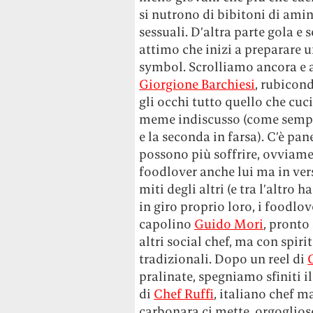
si nutrono di bibitoni di amino
sessuali. D’altra parte gola e
attimo che inizi a preparare u
symbol. Scrolliamo ancora e a
Giorgione Barchiesi
, rubicon
gli occhi tutto quello che cuc
meme indiscusso (come sempre 
e la seconda in farsa). C’è pan
possono più soffrire, ovviame
foodlover anche lui ma in ver
miti degli altri (e tra l’altr
in giro proprio loro, i foodlo
capolino
Guido Mori
, pronto 
altri social chef, ma con spirit
tradizionali. Dopo un reel di
pralinate, spegniamo sfiniti 
di
Chef Ruffi
, italiano chef m
carbonara ci mette, orgoglioso