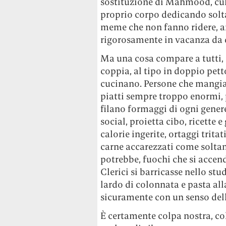
sostituzione di Mahmood, culi
proprio corpo dedicando solt
meme che non fanno ridere, a
rigorosamente in vacanza da 
Ma una cosa compare a tutti, 
coppia, al tipo in doppio pet
cucinano. Persone che mangia
piatti sempre troppo enormi, p
filano formaggi di ogni genere
social, proietta cibo, ricette 
calorie ingerite, ortaggi trita
carne accarezzati come soltan
potrebbe, fuochi che si acce
Clerici si barricasse nello stu
lardo di colonnata e pasta al
sicuramente con un senso del
È certamente colpa nostra, col