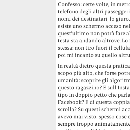
Confesso: certe volte, in metr
telefono degli altri passegger
nomi dei destinatari, lo giuro
esiste uno schermo acceso ne
quest’ultimo non potrà fare al
testa sta andando altrove. L
stessa: non tiro fuori il cellu
poi mi incanto su quello altru
In realtà dietro questa pratic
scopo più alto, che forse potre
umanità: scoprire gli algoritm
questo ragazzino? E sull’Inst
tipo in doppio petto che parla
Facebook? E di questa coppia s
scrolla? Su questi schermi ac
avevo mai visto, spesso cose c
sempre troppo animatamente,