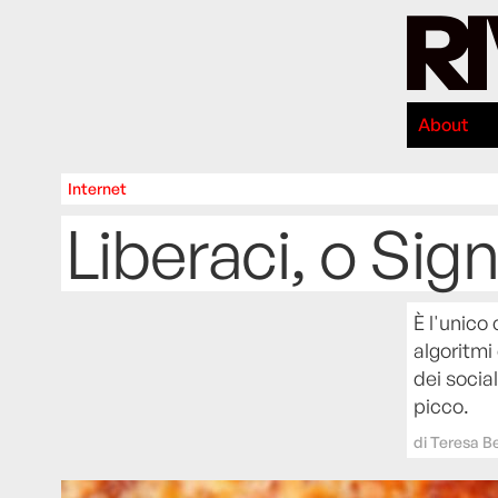
About
Internet
Liberaci, o Sig
È l'unico
algoritmi
dei socia
picco.
di
Teresa B