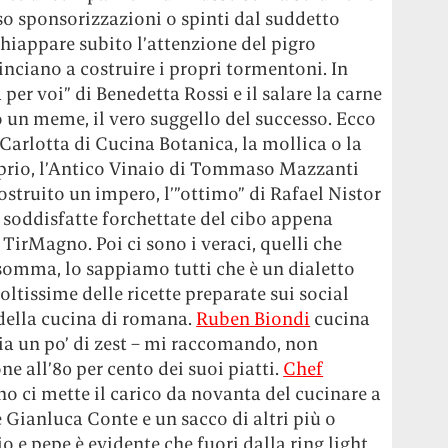
rso sponsorizzazioni o spinti dal suddetto
hiappare subito l’attenzione del pigro
minciano a costruire i propri tormentoni. In
a per voi” di Benedetta Rossi e il salare la carne
o un meme, il vero suggello del successo. Ecco
Carlotta di Cucina Botanica, la mollica o la
prio, l’Antico Vinaio di Tommaso Mazzanti
ostruito un impero, l’”ottimo” di Rafael Nistor
i soddisfatte forchettate del cibo appena
 TirMagno. Poi ci sono i veraci, quelli che
somma, lo sappiamo tutti che è un dialetto
oltissime delle ricette preparate sui social
 della cucina di romana.
Ruben Biondi
cucina
gia un po’ di zest – mi raccomando, non
e all’80 per cento dei suoi piatti.
Chef
no ci mette il carico da novanta del cucinare a
Gianluca Conte e un sacco di altri più o
 e pepe è evidente che fuori dalla ring light