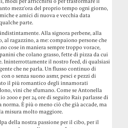
, modi per arricchirsi o per trasformare il
anto mezz’ora del proprio tempo ogni giorno,
miche e amici di nuova e vecchia data
qualche parte.
indistintamente. Alla signora perbene, alla
to, al ragazzino, a me: compaiono persone che
no cose in maniera sempre troppo vorace,
anini che colano grasso, fette di pizza da cui
. Ininterrottamente il nostro feed, di qualsiasi
e gente che ne parla. Un flusso continuo di
ti con o senza suono asmr, pesci e pezzi di
to il più romantico degli innamorati
ndono, vini che sfumano. Come se Antonella
dio 2000 e per 24 ore di seguito Rai1 parlasse di
la norma. È più o meno ciò che già accade, ma
la misura molto maggiore.
pa della nostra passione per il cibo, per il