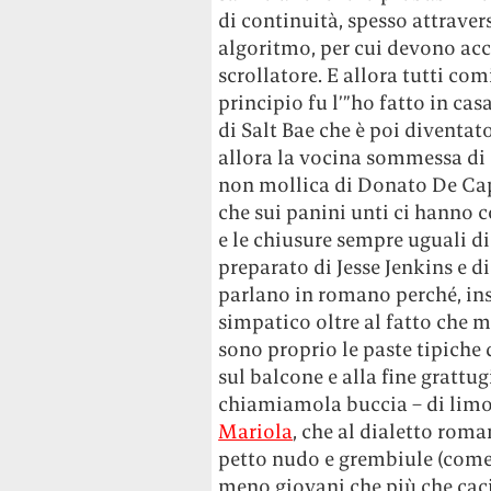
di continuità, spesso attrave
algoritmo, per cui devono acc
scrollatore. E allora tutti co
principio fu l’”ho fatto in cas
di Salt Bae che è poi diventat
allora la vocina sommessa di 
non mollica di Donato De Ca
che sui panini unti ci hanno c
e le chiusure sempre uguali d
preparato di Jesse Jenkins e di
parlano in romano perché, in
simpatico oltre al fatto che m
sono proprio le paste tipiche
sul balcone e alla fine grattu
chiamiamola buccia – di limon
Mariola
, che al dialetto roma
petto nudo e grembiule (come 
meno giovani che più che cacio