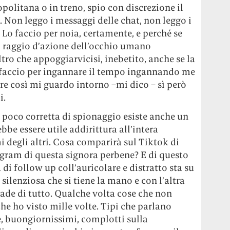
opolitana o in treno, spio con discrezione il
i. Non leggo i messaggi delle chat, non leggo i
. Lo faccio per noia, certamente, e perché se
l raggio d’azione dell’occhio umano
tro che appoggiarvicisi, inebetito, anche se la
o faccio per ingannare il tempo ingannando me
lare così mi guardo intorno –mi dico – sì però
i.
a poco corretta di spionaggio esiste anche un
bbe essere utile addirittura all’intera
i degli altri. Cosa comparirà sul Tiktok di
agram di questa signora perbene? E di questo
 di follow up coll’auricolare e distratto sta su
ilenziosa che si tiene la mano e con l’altra
cade di tutto. Qualche volta cose che non
he ho visto mille volte. Tipi che parlano
 buongiornissimi, complotti sulla