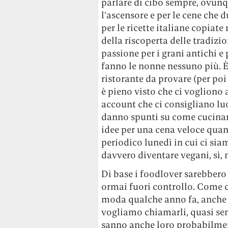
parlare di cibo sempre, ovunqu
l’ascensore e per le cene che 
per le ricette italiane copiate 
della riscoperta delle tradizio
passione per i grani antichi e
fanno le nonne nessuno più. È
ristorante da provare (per poi
è pieno visto che ci vogliono
account che ci consigliano lu
danno spunti su come cucinare
idee per una cena veloce quand
periodico lunedì in cui ci si
davvero diventare vegani, sì,
Di base i foodlover sarebbero 
ormai fuori controllo. Come c
moda qualche anno fa, anche i
vogliamo chiamarli, quasi sem
sanno anche loro probabilmen