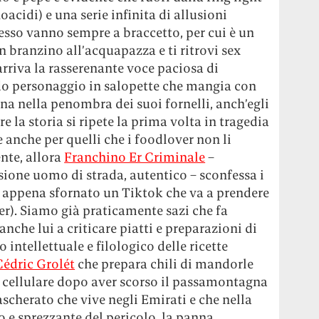
acidi) e una serie infinita di allusioni
 sesso vanno sempre a braccetto, per cui è un
n branzino all’acquapazza e ti ritrovi sex
rriva la rasserenante voce paciosa di
do personaggio in salopette che mangia con
ina nella penombra dei suoi fornelli, anch’egli
la storia si ripete la prima volta in tragedia
e anche per quelli che i foodlover non li
nte, allora
Franchino Er Criminale
–
sione uomo di strada, autentico – sconfessa i
o ha appena sfornato un Tiktok che va a prendere
ver). Siamo già praticamente sazi che fa
anche lui a criticare piatti e preparazioni di
o intellettuale e filologico delle ricette
Cédric Grolét
che prepara chili di mandorle
il cellulare dopo aver scorso il passamontagna
ascherato che vive negli Emirati e che nella
 e sprezzante del pericolo, la panna.