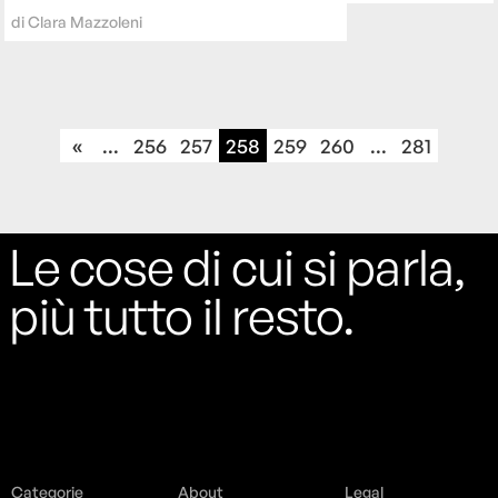
di
Clara Mazzoleni
«
...
256
257
258
259
260
...
281
Le cose di cui si parla,
più tutto il resto.
Categorie
About
Legal