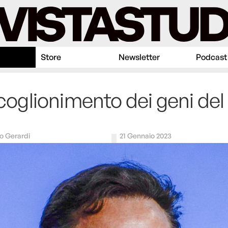
Store
Newsletter
Podcast
incoglionimento dei geni del
h
o Gerardi
21 Gennaio 2023