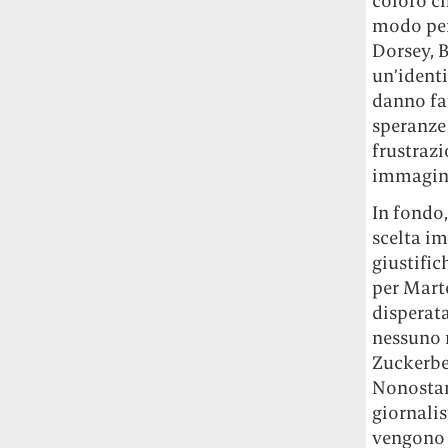
coloro c
modo per
Dorsey, B
un’identi
danno fat
speranze 
frustraz
immagine 
In fondo,
scelta i
giustific
per Marte
disperata
nessuno 
Zuckerbe
Nonostant
giornalis
vengono e