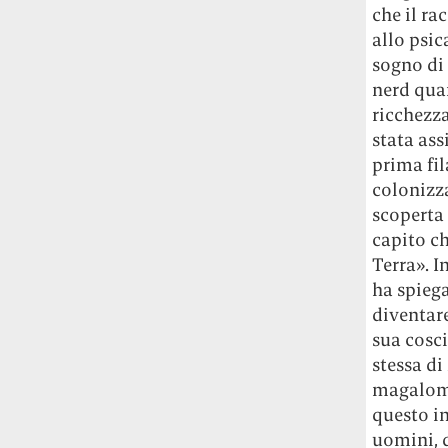
che il ra
allo psic
sogno di
nerd quan
ricchezza
stata ass
prima fi
colonizza
scoperta 
capito ch
Terra». 
ha spiega
diventar
sua cosci
stessa di
magaloma
questo in
uomini, 