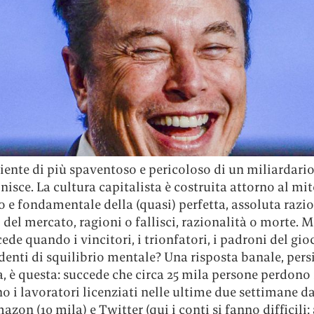
iente di più spaventoso e pericoloso di un miliardari
nisce. La cultura capitalista è costruita attorno al mi
 e fondamentale della (quasi) perfetta, assoluta razio
 del mercato, ragioni o fallisci, razionalità o morte. M
ede quando i vincitori, i trionfatori, i padroni del gi
denti di squilibrio mentale? Una risposta banale, pers
, è questa: succede che circa 25 mila persone perdono 
o i lavoratori licenziati nelle ultime due settimane d
azon (10 mila) e Twitter (qui i conti si fanno difficili: