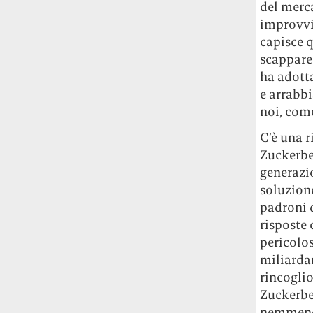
Universitat Autònoma de Barcelona: aree
del merca
con più verde, meno popolate e lontane
improvvis
dal centro stanno diventando le più
capisce 
appetibili. E costose.
scappare
ha adott
L’unica pasticceria al mondo che ha il
e arrabbi
permesso dello Studio Ghibli per fare
noi, com
dolcetti di Totoro è quella della cognata
di Hayao Miyazaki
Si chiama Shiro-
C’è una 
Hige’s Cream Puff Factory e ne produce
Zuckerber
pochissimi alla volta: accaparrarseli è
generazio
difficile quasi come riuscire a visitare il
soluzione
Ghibli Park.
padroni d
risposte 
pericolos
miliardar
rincogli
Zuckerber
nemmeno 