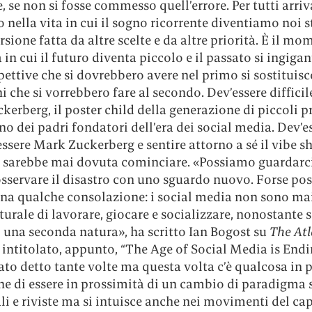
, se non si fosse commesso quell’errore. Per tutti arri
ella vita in cui il sogno ricorrente diventiamo noi s
rsione fatta da altre scelte e da altre priorità. È il m
a in cui il futuro diventa piccolo e il passato si ingigan
pettive che si dovrebbero avere nel primo si sostituisc
i che si vorrebbero fare al secondo. Dev’essere difficil
erberg, il poster child della generazione di piccoli p
no dei padri fondatori dell’era dei social media. Dev’e
 essere Mark Zuckerberg e sentire attorno a sé il vibe sh
n sarebbe mai dovuta cominciare. «Possiamo guardarci
 osservare il disastro con uno sguardo nuovo. Forse p
una qualche consolazione: i social media non sono mai
rale di lavorare, giocare e socializzare, nonostante 
 una seconda natura», ha scritto Ian Bogost su
The Atl
intitolato, appunto, “The Age of Social Media is Endi
tato detto tante volte ma questa volta c’è qualcosa in p
e di essere in prossimità di un cambio di paradigma s
li e riviste ma si intuisce anche nei movimenti del cap