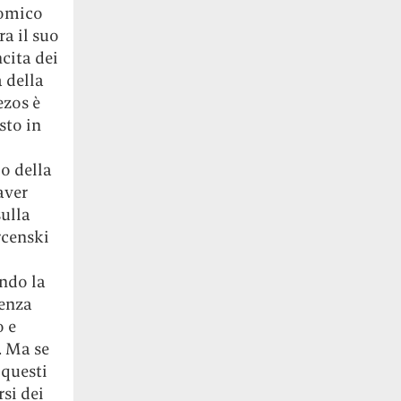
nomico
ra il suo
ncita dei
 della
ezos è
sto in
o della
aver
sulla
rcenski
ndo la
tenza
o e
. Ma se
 questi
si dei