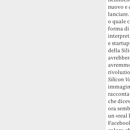
nuovo e 
lanciare.
o quale c
forma di 
interpret
e startup
della Sil
avrebbero
avremmo 
rivoluzi
Silicon V
immagina
racconta
che dicev
ora semb
un «real
Facebook,