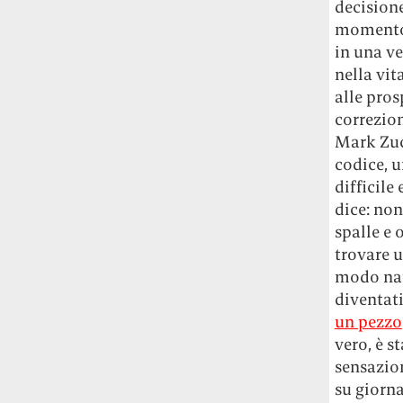
decisione
Fred Again ha passato 50 ore
momento n
consecutive in livestream su YouTube
per completare il suo nuovo mixtape
Lo
in una ve
ha fatto insieme al collettivo LATIN
nella vit
MAFIA, registrato tutto a Città del
alle pros
Messico e intitolato (didascalicamente
correzion
ma efficacemente) 9 months & 50 hours.
Mark Zuck
codice, u
I Massive Attack sono stati banditi a
difficile
vita da Singapore dopo aver esposto la
dice: no
bandiera della Palestina durante un
concerto
Prima di essere espulsi hanno
spalle e
subìto perquisizioni e il sequestro dei
trovare 
passaporti. «Un'esperienza surreale», l'ha
modo natu
definita la band.
diventati
un pezzo
La crisi climatica sta causando un
vero, è s
nuovo tipo di gentrificazione e stavolta
sensazion
la vittima non sarà la città ma la
su giorna
provincia
Lo dimostra una ricerca della