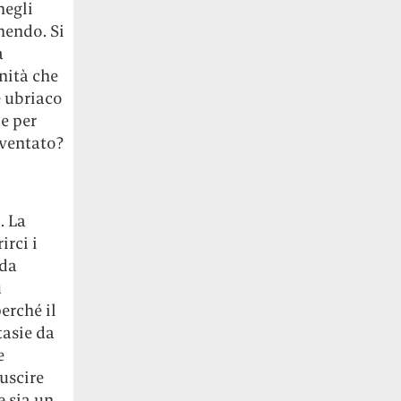
negli
nendo. Si
a
nità che
e ubriaco
e per
nventato?
. La
rci i
 da
ù
erché il
tasie da
e
iuscire
e sia un