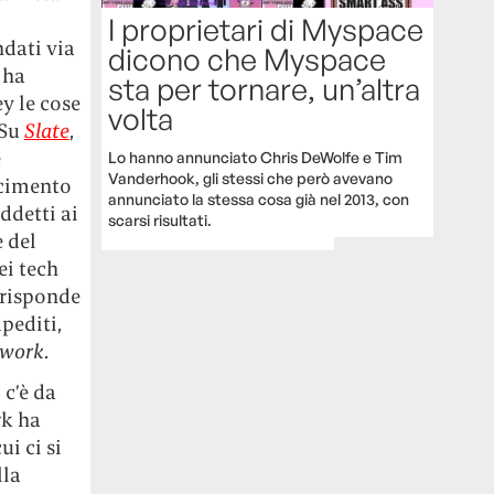
I proprietari di Myspace
ndati via
dicono che Myspace
 ha
sta per tornare, un’altra
ey le cose
volta
 Su
Slate
,
e
Lo hanno annunciato Chris DeWolfe e Tim
Vanderhook, gli stessi che però avevano
scimento
annunciato la stessa cosa già nel 2013, con
ddetti ai
scarsi risultati.
e del
ei tech
rrisponde
pediti,
twork
.
c’è da
rk ha
ui ci si
lla