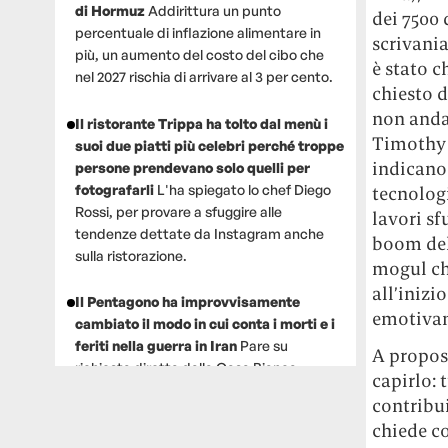
di Hormuz
Addirittura un punto
dei 7500 
percentuale di inflazione alimentare in
scrivania
più, un aumento del costo del cibo che
è stato c
nel 2027 rischia di arrivare al 3 per cento.
chiesto d
non anda
Il ristorante Trippa ha tolto dal menù i
Timothy B
suoi due piatti più celebri perché troppe
indicano 
persone prendevano solo quelli per
fotografarli
L'ha spiegato lo chef Diego
tecnologi
Rossi, per provare a sfuggire alle
lavori sf
tendenze dettate da Instagram anche
boom dell
sulla ristorazione.
mogul che
all’inizi
Il Pentagono ha improvvisamente
emotivam
cambiato il modo in cui conta i morti e i
feriti nella guerra in Iran
Pare su
A propos
richiesta diretta dalla Casa Bianca.
capirlo:
Risultato: 4 morti "in meno" e circa 600
contribui
feriti in più.
chiede co