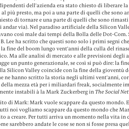
dipendenti dell’azienda era stato chiesto di liberare la
 al più presto, ma poi a una parte di quelli che sono a
hiesto di tornare e una parte di quelli che sono rimasti
i andar via). Nel paradiso artificiale della Silicon Vall
vano così male dai tempi della Bolla delle Dot-Com.
. Lee ha scritto che questi sono solo i primi segni ch
la fine del boom lungo vent’anni della culla del rina
co. Ma alle analisi di mercato e alle previsioni degli a
ugge un punto generazionale, se così si può dire: la fin
a Silicon Valley coincide con la fine della gioventù d
 ne hanno scritto la storia negli ultimi vent’anni, co
o della mezza età per i miliardari freak, socialmente im
ente instabili à la Mark Zuckerberg in
The Social Ne
ito di Mark: Mark vuole scappare da questo mondo. E 
 tutti noi vogliamo scappare da questo mondo che Ma
to a creare. Per tutti arriva un momento nella vita in c
me sarebbero andate le cose se non si fosse presa que