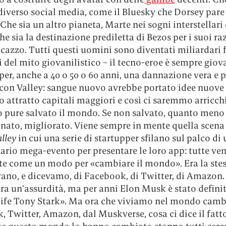
diverso social media, come il Bluesky che Dorsey pare
 Che sia un altro pianeta, Marte nei sogni interstellar
he sia la destinazione prediletta di Bezos per i suoi raz
cazzo. Tutti questi uomini sono diventati miliardari 
i del mito giovanilistico – il tecno-eroe è sempre giov
per, anche a 40 o 50 o 60 anni, una dannazione vera e p
icon Valley: sangue nuovo avrebbe portato idee nuove
 attratto capitali maggiori e così ci saremmo arricchit
pure salvato il mondo. Se non salvato, quanto meno
onato, migliorato. Viene sempre in mente quella scena
alley
in cui una serie di startupper sfilano sul palco di 
rio mega-evento per presentare le loro app: tutte ve
te come un modo per «cambiare il mondo». Era la stes
ano, e dicevamo, di Facebook, di Twitter, di Amazon. 
ra un’assurdità, ma per anni Elon Musk è stato defin
 life Tony Stark». Ma ora che viviamo nel mondo camb
 Twitter, Amazon, dal Muskverse, cosa ci dice il fatt