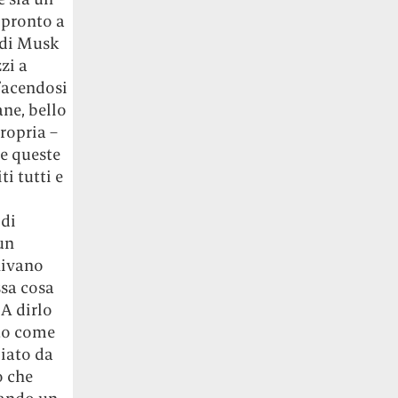
 pronto a
i di Musk
zi a
facendosi
ane, bello
ropria –
 e queste
i tutti e
 di
un
nivano
sa cosa
A dirlo
ito come
iato da
o che