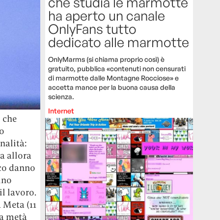
che studia le marmotte
ha aperto un canale
OnlyFans tutto
dedicato alle marmotte
OnlyMarms (si chiama proprio così) è
gratuito, pubblica «contenuti non censurati
di marmotte dalle Montagne Rocciose» e
accetta mance per la buona causa della
scienza.
Internet
o che
to
nalità:
a allora
oco danno
ino
il lavoro.
a Meta (11
 a metà