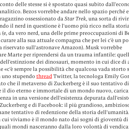
cconto delle stesse si è spostato quasi subito dall’eco
analitico. Bezos vorrebbe andare nello spazio perché e
 ragazzino ossessionato da
Star Trek
, una sorta di rivi
do il nerd in questione è l’uomo più ricco nella storia
 (e, da vero nerd, una delle prime preoccupazioni di B
icurare alla sua attuale compagna che per lei c’è un po
la riservato sull’astronave Amazon). Musk vorrebbe
re Marte per riprendersi da un trauma infantile: quell
dell’estinzione dei dinosauri, momento in cui dice di 
e «c’è sempre la possibilità che qualcosa vada storto 
In uno stupendo
thread
Twitter, la tecnologa Emily Go
to che il metaverso di Zuckerberg è il suo tentativo di
e il dio eterno e immortale di un mondo nuovo, carica
enza in una versione dell’esistenza depurata dall’esis
 Zuckerberg e di Facebook: il più grandioso, ambizios
ne tentativo di redenzione della storia dell’umanità
 cui viviamo è il mondo nato dai sogni di gioventù di
quali mondi nasceranno dalla loro volontà di vendicar