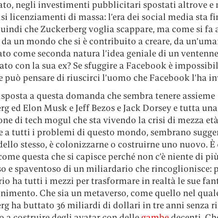
to, negli investimenti pubblicitari spostati altrove e 
i licenziamenti di massa: l’era dei social media sta fi
quindi che Zuckerberg voglia scappare, ma come si fa 
 da un mondo che si è contribuito a creare, da un’uma
ato come seconda natura l’idea geniale di un ventenn
ato con la sua ex? Se sfuggire a Facebook è impossibil
e può pensare di riuscirci l’uomo che Facebook l’ha i
risposta a questa domanda che sembra tenere assieme
g ed Elon Musk e Jeff Bezos e Jack Dorsey e tutta una
ne di tech mogul che sta vivendo la crisi di mezza età
 a tutti i problemi di questo mondo, sembrano suggeri
ello stesso, è colonizzarne o costruirne uno nuovo. È
come questa che si capisce perché non c’è niente di pi
o e spaventoso di un miliardario che rincoglionisce: p
io ha tutti i mezzi per trasformare in realtà le sue fan
onimento. Che sia un metaverso, come quello nel qual
g ha buttato 36 miliardi di dollari in tre anni senza r
a costruire degli avatar con delle
gambe
decenti. Ch