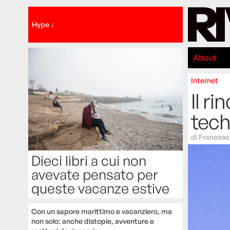
Hype ↓
About
Internet
Il r
tec
di
Francesc
Dieci libri a cui non
avevate pensato per
queste vacanze estive
Con un sapore marittimo e vacanziero, ma
non solo: anche distopie, avventure e