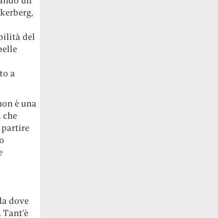
cando un
kerberg,
ilità del
belle
to a
non è una
 che
 partire
no
e
 da dove
 Tant’è