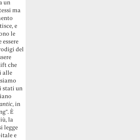
va un
tessi ma
omento
tisce, e
ono le
e essere
rodigi del
ssere
ift che
 alle
ossiamo
 stati un
siano
antic
, in
ng”. È
iù, la
i legge
itale e