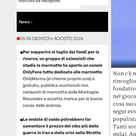
mattoni da riscoprire.
News ↓
05:38 GIOVEDÌ 6 AGOSTO 2026
Per sopperire al taglio dei fondi per la
ricerca, un gruppo di scienziati che
studia le marmotte ha aperto un canale
OnlyFans tutto dedicato alle marmotte
Non c’è n
OnlyMarms (si chiama proprio così) è
rincoglio
gratuito, pubblica «contenuti non
fondativo
censurati di marmotte dalle Montagne
nel gioco
Rocciose» e accetta mance per la buona
cosa succ
causa della scienza.
segni evi
populista
Le ondate di caldo potrebbero far
Tanti son
aumentare il prezzo del cibo più della
guerra in Iran e della crisi nello Stretto
mila), Am