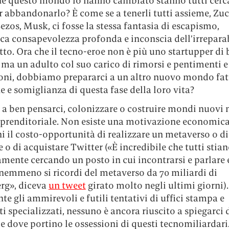
he questo mondo lo hanno cambiato stanno tutti cer
 abbandonarlo? È come se a tenerli tutti assieme, Zuc
ezos, Musk, ci fosse la stessa fantasia di escapismo,
ca consapevolezza profonda e inconscia dell’irreparab
to. Ora che il tecno-eroe non è più uno startupper di 
ma un adulto col suo carico di rimorsi e pentimenti e
ioni, dobbiamo prepararci a un altro nuovo mondo fat
e somiglianza di questa fase della loro vita?
 a ben pensarci, colonizzare o costruire mondi nuovi 
mprenditoriale. Non esiste una motivazione economica
hi il costo-opportunità di realizzare un metaverso o di
 o di acquistare Twitter («È incredibile che tutti stia
mente cercando un posto in cui incontrarsi e parlare 
nemmeno si ricordi del metaverso da 70 miliardi di
rg», diceva
un tweet
girato molto negli ultimi giorni).
e gli ammirevoli e futili tentativi di uffici stampa e
ti specializzati, nessuno è ancora riuscito a spiegarci
 dove portino le ossessioni di questi tecnomiliardari.