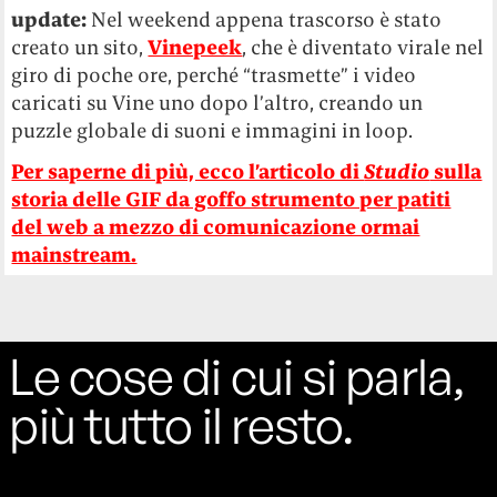
update:
Nel weekend appena trascorso è stato
creato un sito,
Vinepeek
, che è diventato virale nel
giro di poche ore, perché “trasmette” i video
caricati su Vine uno dopo l’altro, creando un
puzzle globale di suoni e immagini in loop.
Per saperne di più, ecco l’articolo di
Studio
sulla
storia delle GIF da goffo strumento per patiti
del web a mezzo di comunicazione ormai
mainstream.
Le cose di cui si parla,
più tutto il resto.