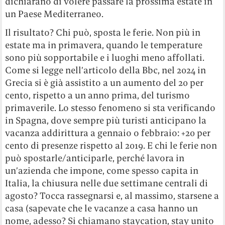
dichiarano di volere passare la prossima estate in
un Paese Mediterraneo.
Il risultato? Chi può, sposta le ferie. Non più in
estate ma in primavera, quando le temperature
sono più sopportabile e i luoghi meno affollati.
Come si legge nell’articolo della Bbc, nel 2024 in
Grecia si è già assistito a un aumento del 20 per
cento, rispetto a un anno prima, del turismo
primaverile. Lo stesso fenomeno si sta verificando
in Spagna, dove sempre più turisti anticipano la
vacanza addirittura a gennaio o febbraio: +20 per
cento di presenze rispetto al 2019. E chi le ferie non
può spostarle/anticiparle, perché lavora in
un’azienda che impone, come spesso capita in
Italia, la chiusura nelle due settimane centrali di
agosto? Tocca rassegnarsi e, al massimo, starsene a
casa (sapevate che le vacanze a casa hanno un
nome, adesso? Si chiamano staycation, stay unito