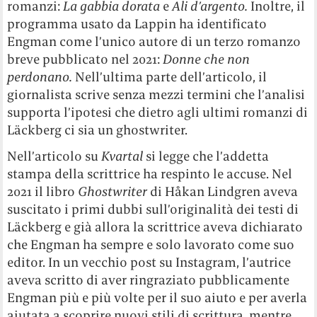
romanzi:
La gabbia dorata
e
Ali d’argento.
Inoltre, il
programma usato da Lappin ha identificato
Engman come l’unico autore di un terzo romanzo
breve pubblicato nel 2021:
Donne che non
perdonano.
Nell’ultima parte dell’articolo, il
giornalista scrive senza mezzi termini che l’analisi
supporta l’ipotesi che dietro agli ultimi romanzi di
Läckberg ci sia un ghostwriter.
Nell’articolo su
Kvartal
si legge che l’addetta
stampa della scrittrice ha respinto le accuse. Nel
2021 il libro
Ghostwriter
di Håkan Lindgren aveva
suscitato i primi dubbi sull’originalità dei testi di
Läckberg e già allora la scrittrice aveva dichiarato
che Engman ha sempre e solo lavorato come suo
editor. In un vecchio post su Instagram, l’autrice
aveva scritto di aver ringraziato pubblicamente
Engman più e più volte per il suo aiuto e per averla
aiutata a scoprire nuovi stili di scrittura, mentre