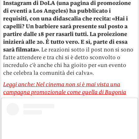
Instagram di DoLA (una pagina di promozione
di eventi a Los Angeles) ha pubblicato i
requisiti, con una didascalia che recita: «Hai i
capelli? Un barbiere sarà presente sul posto a
partire dalle 18 per rasarli tutti. La proiezione
inizierà alle 20. È tutto vero. E sì, parte di essa
sarà filmata»
. Le reazioni sotto il post non si sono
fatte attendere e tra chi si è detto sconvolto o
incredulo c’è anche chi ha gioito per «un evento
che celebra la comunità dei calva».
Leggi anche: Nel cinema non si è mai vista una
campagna promozionale come quella di Bugonia