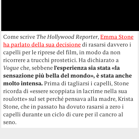
Come scrive
The Hollywood Reporter
,
Emma Stone
ha parlato della sua decisione
di rasarsi davvero i
00:00
capelli per le riprese del film, in modo da non
00:00
ricorrere a trucchi prostetici. Ha dichiarato a
00:21
Vogue
che, sebbene
l’esperienza sia stata «la
sensazione più bella del mondo», è stata anche
molto intensa.
Prima di tagliarsi i capelli, Stone
ricorda di «essere scoppiata in lacrime nella sua
roulotte» sul set perché pensava alla madre, Krista
Stone, che in passato ha dovuto rasarsi a zero i
capelli durante un ciclo di cure per il cancro al
seno.