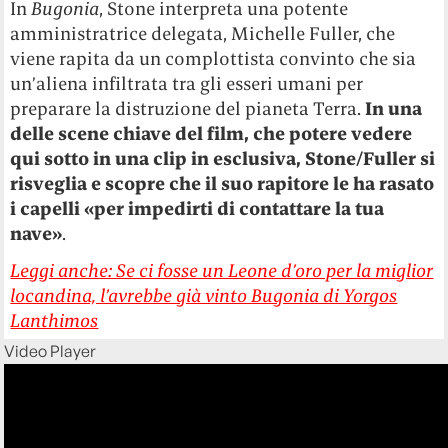
In
Bugonia
, Stone interpreta una potente
amministratrice delegata, Michelle Fuller, che
viene rapita da un complottista convinto che sia
un’aliena infiltrata tra gli esseri umani per
preparare la distruzione del pianeta Terra.
In una
delle scene chiave del film, che potere vedere
qui sotto in una clip in esclusiva, Stone/Fuller si
risveglia e scopre che il suo rapitore le ha rasato
i capelli «per impedirti di contattare la tua
nave»
.
Leggi anche: Se ci fosse un Leone d’oro per la miglior
locandina, l’avrebbe già vinto Bugonia di Yorgos
Lanthimos
Video Player