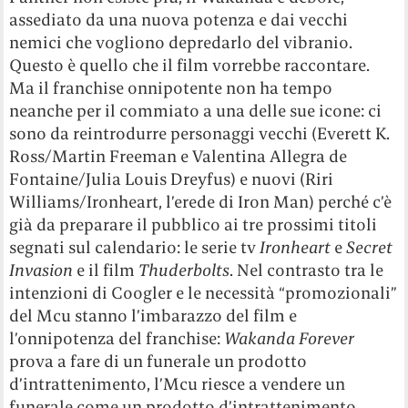
assediato da una nuova potenza e dai vecchi
nemici che vogliono depredarlo del vibranio.
Questo è quello che il film vorrebbe raccontare.
Ma il franchise onnipotente non ha tempo
neanche per il commiato a una delle sue icone: ci
sono da reintrodurre personaggi vecchi (Everett K.
Ross/Martin Freeman e Valentina Allegra de
Fontaine/Julia Louis Dreyfus) e nuovi (Riri
Williams/Ironheart, l’erede di Iron Man) perché c’è
già da preparare il pubblico ai tre prossimi titoli
segnati sul calendario: le serie tv
Ironheart
e
Secret
Invasion
e il film
Thuderbolts
. Nel contrasto tra le
intenzioni di Coogler e le necessità “promozionali”
del Mcu stanno l’imbarazzo del film e
l’onnipotenza del franchise:
Wakanda Forever
prova a fare di un funerale un prodotto
d’intrattenimento, l’Mcu riesce a vendere un
funerale come un prodotto d’intrattenimento.