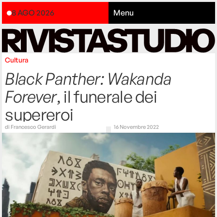
8 AGO 2026
Menu
Cultura
Black Panther: Wakanda
Forever
, il funerale dei
supereroi
di
Francesco Gerardi
16 Novembre 2022