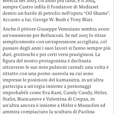
Brescia nel 2003. Un anno più tardi, è il 2004,
sempre Castro infila il fondatore di Mediaset
dentro un barile di petrolio nell’opera “Oil Shame”.
Accanto a lui, George W. Bush e Tony Blair.
Anche il pittore Giuseppe Veneziano sembra avere
un’ossessione per Berlusconi. Se nel 2005 lo ritrae
semplicemente con un’espressione accigliata, col
passare degli anni i suoi lavori si fanno sempre più
duri, grotteschi e per certi versi pruriginosi. La
figura del nostro protagonista è declinata
attraverso le sue note pulsioni carnali: una volta è
ritratto con una porno-aureola su cui sono
impresse le posizioni del kamasutra, in un’altra
partecipa a un’orgia insieme a personaggi
improbabili come Eva Kant, Candy Candy, Hitler,
Stalin, Biancaneve e Valentina di Crepax, in
un’altra ancora è insieme a Hitler e Mussolini ed
ammira compiaciuto la scultura di Paolina