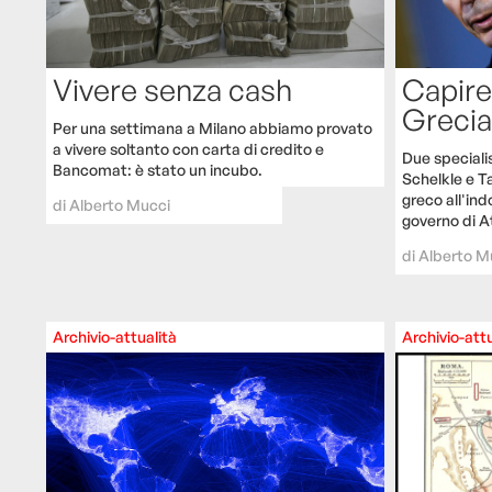
Capire
Vivere senza cash
Grecia
Per una settimana a Milano abbiamo provato
a vivere soltanto con carta di credito e
Due specialis
Bancomat: è stato un incubo.
Schelkle e T
greco all'ind
di
Alberto Mucci
governo di At
di
Alberto M
Archivio-attualità
Archivio-attu