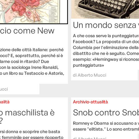
Un mondo senza v
ccio come New
A che cosa serve la punteggiatura
Facebook? La proposta di un doc
Columbia per l'eliminazione della v
zione delle città italiane: perché
dibattito che ne è seguito. Come
oco? E, soprattutto, perché si è
esempio: «Hemingway si riconosc
rlarne così in ritardo? Due
punteggiatura»
on la sociologa Irene Ranaldi,
o un libro su Testaccio e Astoria,
di
Alberto Mucci
ucci
alità
Archivio-attualità
 maschilista è
Snob contro Sno
?
Romney e Obama si accusano a v
essere "elitista." Lo sono entram
rsi donna e scoprire che basta
k femminile per essere ricoperto
di
Alberto Mucci