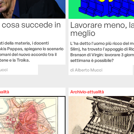
 cosa succede in
Lavorare meno, l
meglio
ti della materia, i docenti
L'ha detto l'uomo più ricco del 
akis Pappas, spiegano lo scenario
Slim), ha trovato l'appoggio di R
omani del nuovo accordo tra il
Branson di Virgin: lavorare 3 giorni
ene e la Troika.
settimana è possibile?
ucci
di
Alberto Mucci
alità
Archivio-attualità