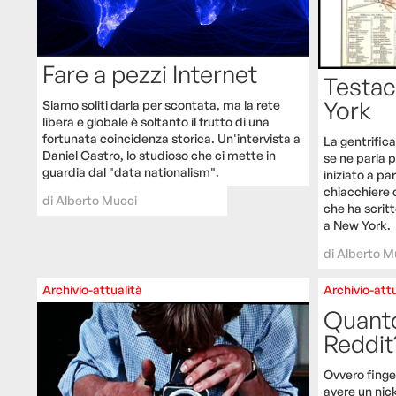
Fare a pezzi Internet
Testa
York
Siamo soliti darla per scontata, ma la rete
libera e globale è soltanto il frutto di una
fortunata coincidenza storica. Un'intervista a
La gentrifica
Daniel Castro, lo studioso che ci mette in
se ne parla p
guardia dal "data nationalism".
iniziato a pa
chiacchiere c
di
Alberto Mucci
che ha scritt
a New York.
di
Alberto M
Archivio-attualità
Archivio-attu
Quanto
Reddit
Ovvero finge
avere un nic