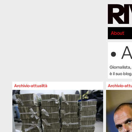
About
• 
Giornalista,
è il suo blo
Archivio-attualità
Archivio-attu