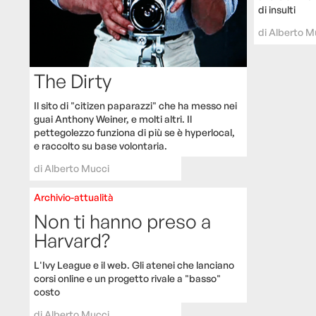
di insulti
di
Alberto M
The Dirty
Il sito di "citizen paparazzi" che ha messo nei
guai Anthony Weiner, e molti altri. Il
pettegolezzo funziona di più se è hyperlocal,
e raccolto su base volontaria.
di
Alberto Mucci
Archivio-attualità
Non ti hanno preso a
Harvard?
L'Ivy League e il web. Gli atenei che lanciano
corsi online e un progetto rivale a "basso"
costo
di
Alberto Mucci