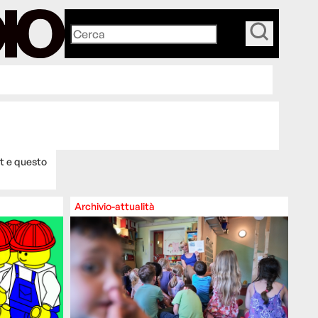
_
ut e questo
Archivio-attualità