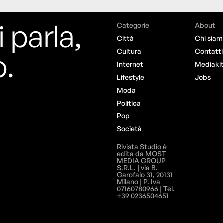
i parla,
Categorie
About
Città
Chi siam
o.
Cultura
Contatti
Internet
Mediaki
Lifestyle
Jobs
Moda
Politica
Pop
Società
Rivista Studio è
edita da MOST
MEDIA GROUP
S.R.L. | via B.
Garofalo 31, 20131
Milano | P. Iva
07160780966 | Tel.
+39 0236504651