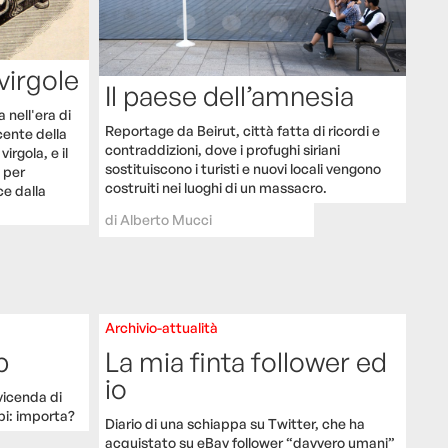
irgole
Il paese dell’amnesia
 nell'era di
Reportage da Beirut, città fatta di ricordi e
ente della
contraddizioni, dove i profughi siriani
irgola, e il
sostituiscono i turisti e nuovi locali vengono
 per
costruiti nei luoghi di un massacro.
e dalla
di
Alberto Mucci
Archivio-attualità
b
La mia finta follower ed
io
icenda di
bi: importa?
Diario di una schiappa su Twitter, che ha
acquistato su eBay follower “davvero umani”