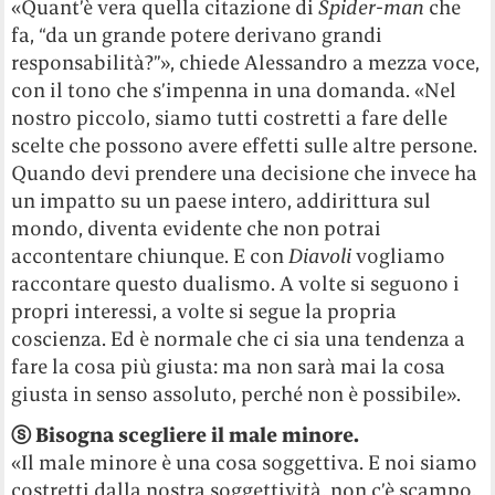
«Quant’è vera quella citazione di
Spider-man
che
fa, “da un grande potere derivano grandi
responsabilità?”», chiede Alessandro a mezza voce,
con il tono che s’impenna in una domanda. «Nel
nostro piccolo, siamo tutti costretti a fare delle
scelte che possono avere effetti sulle altre persone.
Quando devi prendere una decisione che invece ha
un impatto su un paese intero, addirittura sul
mondo, diventa evidente che non potrai
accontentare chiunque. E con
Diavoli
vogliamo
raccontare questo dualismo. A volte si seguono i
propri interessi, a volte si segue la propria
coscienza. Ed è normale che ci sia una tendenza a
fare la cosa più giusta: ma non sarà mai la cosa
giusta in senso assoluto, perché non è possibile».
ⓢ
Bisogna scegliere il male minore.
«Il male minore è una cosa soggettiva. E noi siamo
costretti dalla nostra soggettività, non c’è scampo.