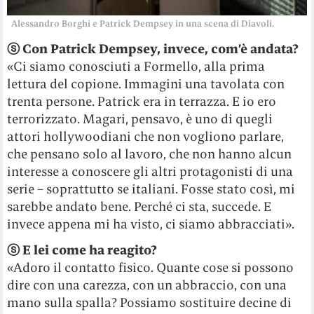
Alessandro Borghi e Patrick Dempsey in una scena di Diavoli.
ⓢ
Con Patrick Dempsey, invece, com’è andata?
«Ci siamo conosciuti a Formello, alla prima
lettura del copione. Immagini una tavolata con
trenta persone. Patrick era in terrazza. E io ero
terrorizzato. Magari, pensavo, è uno di quegli
attori hollywoodiani che non vogliono parlare,
che pensano solo al lavoro, che non hanno alcun
interesse a conoscere gli altri protagonisti di una
serie – soprattutto se italiani. Fosse stato così, mi
sarebbe andato bene. Perché ci sta, succede. E
invece appena mi ha visto, ci siamo abbracciati».
ⓢ
E lei come ha reagito?
«Adoro il contatto fisico. Quante cose si possono
dire con una carezza, con un abbraccio, con una
mano sulla spalla? Possiamo sostituire decine di