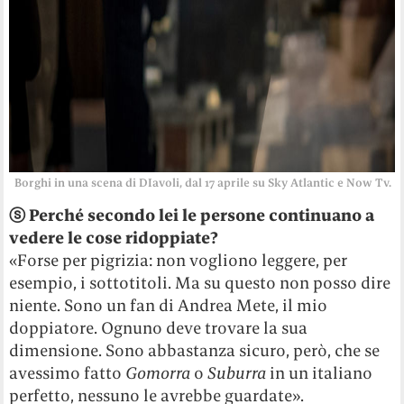
Borghi in una scena di DIavoli, dal 17 aprile su Sky Atlantic e Now Tv.
ⓢ
Perché secondo lei le persone continuano a
vedere le cose ridoppiate?
«Forse per pigrizia: non vogliono leggere, per
esempio, i sottotitoli. Ma su questo non posso dire
niente. Sono un fan di Andrea Mete, il mio
doppiatore. Ognuno deve trovare la sua
dimensione. Sono abbastanza sicuro, però, che se
avessimo fatto
Gomorra
o
Suburra
in un italiano
perfetto, nessuno le avrebbe guardate».