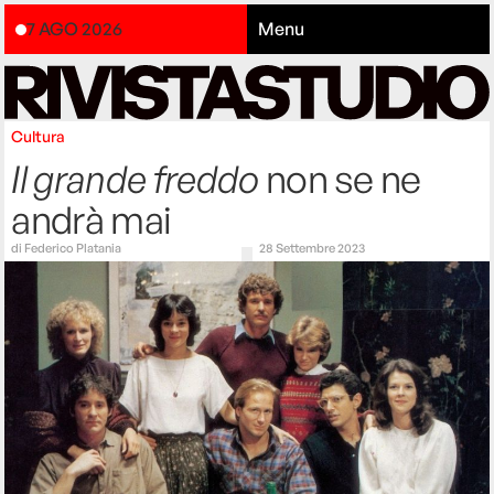
7 AGO 2026
Menu
Cultura
Il grande freddo
non se ne
andrà mai
di
Federico Platania
28 Settembre 2023