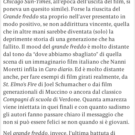
Chicago Sun-Times
, all’epoca dell’uscita del film, si
poneva un quesito simile). Forse la riuscita del
Grande freddo
sta proprio nell’aver presentato in
modo positivo, se non addirittura vincente, quella
che in altre mani sarebbe diventata (solo) la
deprimente storia di una generazione che ha
fallito. Il mood del
g
rande freddo
è molto distante
dal tono da “dove abbiamo sbagliato” di quella
scena di un immaginario film italiano che Nanni
Moretti infila in
Caro diario
. Ed è molto distante
anche, per fare esempi di film girati realmente, da
St. Elmo’s Fire
di Joel Schumacher o dai film
generazionali di Muccino o ancora dal classico
Compagni di scuola
di Verdone. Quanta amarezza
viene iniettata in quei finali e con quanto sadismo
gli autori fanno passare chiaro il messaggio che
non si può essere felici se non quando si è giovani.
Nel
g
rande freddo
, invece, l’ultima battuta di