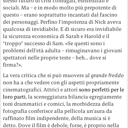
stesso futuro di crisi coniugali, esistenziali e
sociali. Ma – e in modo molto più prepotente di
questo – erano soprattutto incantati dal fascino
dei personaggi. Perfino l’impotenza di Nick aveva
qualcosa di invidiabile. E di sicuro era invidiabile
la sicurezza economica di Sarah e Harold e il
“troppo” successo di Sam. «Se questi sono i
problemi dell’età adulta – rimuginavano i giovani
spettatori nelle proprie teste – beh… dove si
firma?».
La vera critica che si può muovere al
g
rande freddo
non ha a che vedere con gli aspetti propriamente
cinematografici. Attrici e attori
sono perfetti per le
loro parti
, la sceneggiatura bilancia egregiamente
toni drammatici e comici, la morbidezza della
fotografia conferisce alla pellicola un’aura da
raffinato film indipendente, della musica si è
detto. Dove il film è debole, forse, è proprio nella