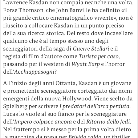
Lawrence Kasdan non compaia neanche una volta.
Forse Thomson, che John Banville ha definito «il
più grande critico cinematografico vivente», non è
riuscito a collocare Kasdan in un punto preciso
della sua ricerca storica. Del resto dove incasellare
qualcuno che è al tempo stesso uno degli
sceneggiatori della saga di
Guerre Stellari
e il
regista di film d’autore come
Turista per caso
,
passando per il western di
Wyatt Earp
e l’horror
dell’
Acchiappasogni
?
All’inizio degli anni Ottanta, Kasdan è un giovane
e promettente sceneggiatore corteggiato dai nomi
emergenti della nuova Hollywood. Viene scelto da
Spielberg per scrivere
I predatori dell’arca perduta
.
Lucas lo vuole al suo fianco per le sceneggiature
dell’
Impero colpisce ancora
e del
Ritorno dello Jedi
.
Nel frattempo si è messo per la prima volta dietro
la macchina da presa per
Brivido caldo
, un thriller