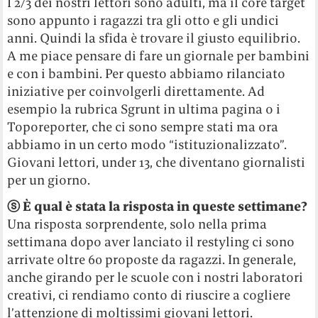
I 2/3 dei nostri lettori sono adulti, ma il core target
sono appunto i ragazzi tra gli otto e gli undici
anni. Quindi la sfida è trovare il giusto equilibrio.
A me piace pensare di fare un giornale per bambini
e con i bambini. Per questo abbiamo rilanciato
iniziative per coinvolgerli direttamente. Ad
esempio la rubrica Sgrunt in ultima pagina o i
Toporeporter, che ci sono sempre stati ma ora
abbiamo in un certo modo “istituzionalizzato”.
Giovani lettori, under 13, che diventano giornalisti
per un giorno.
ⓢ È qual è stata la risposta in queste settimane?
Una risposta sorprendente, solo nella prima
settimana dopo aver lanciato il restyling ci sono
arrivate oltre 60 proposte da ragazzi. In generale,
anche girando per le scuole con i nostri laboratori
creativi, ci rendiamo conto di riuscire a cogliere
l’attenzione di moltissimi giovani lettori.