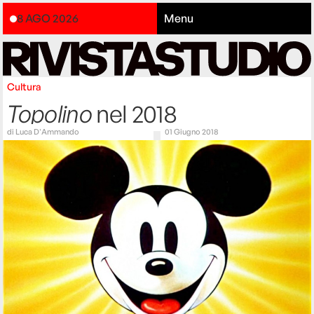
8 AGO 2026
Menu
Cultura
Topolino
nel 2018
di
Luca D'Ammando
01 Giugno 2018