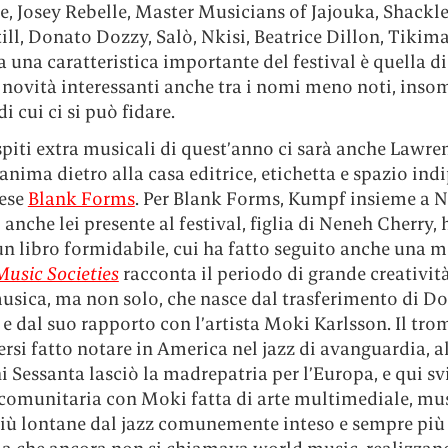
 Josey Rebelle, Master Musicians of Jajouka, Shackle
ill, Donato Dozzy, Salò, Nkisi, Beatrice Dillon, Tikim
 una caratteristica importante del festival è quella di
 novità interessanti anche tra i nomi meno noti, ins
i cui ci si può fidare.
spiti extra musicali di quest’anno ci sarà anche Lawre
anima dietro alla casa editrice, etichetta e spazio in
ese
Blank Forms
. Per Blank Forms, Kumpf insieme a 
 anche lei presente al festival, figlia di Neneh Cherry,
un libro formidabile, cui ha fatto seguito anche una m
Music Societies
racconta il periodo di grande creatività
usica, ma non solo, che nasce dal trasferimento di D
 e dal suo rapporto con l’artista Moki Karlsson. Il tro
rsi fatto notare in America nel jazz di avanguardia, al
i Sessanta lasciò la madrepatria per l’Europa, e qui s
 comunitaria con Moki fatta di arte multimediale, mu
iù lontane dal jazz comunemente inteso e sempre più 