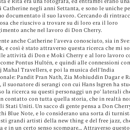
sta e Rita era una fotografa, ed entrambi erano una
di Catherine negli anni Settanta, e sono le uniche p
o documentato il suo lavoro. Cercando di rintracc
osa che riuscivo a trovare su di loro era il loro
imento anche nel lavoro di Don Cherry.
te anche Catherine l’aveva conosciuto, sia in Sve
, e così è stato attraverso questa ricerca che mi s
lle attività di Don e Moki Cherry e al loro lavoro c
 come Pontus Hultén, e quindi alle connessioni co
aj Mahal Travellers, e poi la musica dell’India
ionale: Pandit Pran Nath, Zia Mohiuddin Dagar e 
 il suonatore di serangi con cui Hans Isgren ha stu
so la ricerca su questi personaggi un po’ laterali c
in contatto con tutta quella storia, che in realtà no
li Stati Uniti. Un sacco di gente pensa a Don Cherr
schi Blue Note, e lo considerano una sorta di turnist
sti grandi artisti della new thing e del free jazz, ch
a e in un certo senso scompare… Attraverso questo