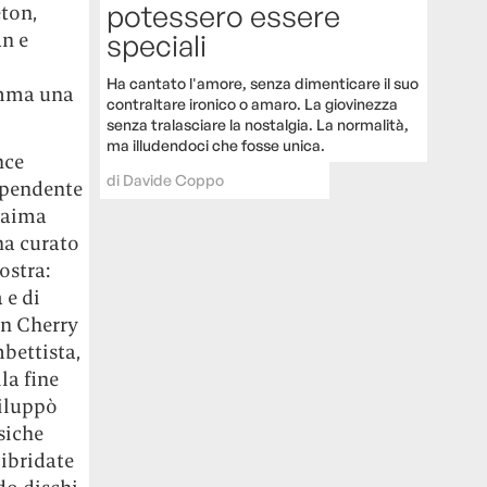
potessero essere
ton,
speciali
an e
Ha cantato l'amore, senza dimenticare il suo
omma una
contraltare ironico o amaro. La giovinezza
senza tralasciare la nostalgia. La normalità,
ma illudendoci che fosse unica.
nce
di
Davide Coppo
dipendente
Naima
 ha curato
ostra:
 e di
on Cherry
mbettista,
la fine
viluppò
siche
ibridate