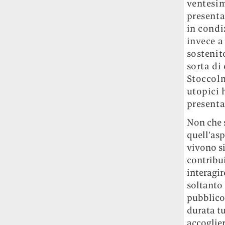
ventesim
presenta
in condi
invece a
sostenit
sorta di
Stoccolm
utopici 
presenta
Non che s
quell’asp
vivono s
contribu
interagir
soltanto 
pubblico,
durata tu
accoglier