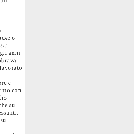
Don
o
ader o
sic
gli anni
mbrava
 lavorato
ore e
tatto con
 ho
che su
ssanti.
 su