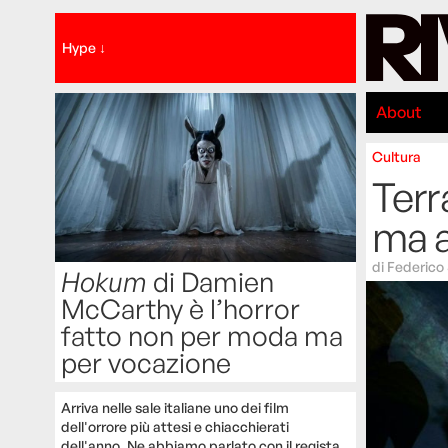
Hype ↓
About
Cultura
Terr
ma a
di
Federico
Hokum
di Damien
McCarthy è l’horror
fatto non per moda ma
per vocazione
Arriva nelle sale italiane uno dei film
dell'orrore più attesi e chiacchierati
dell'anno. Ne abbiamo parlato con il regista