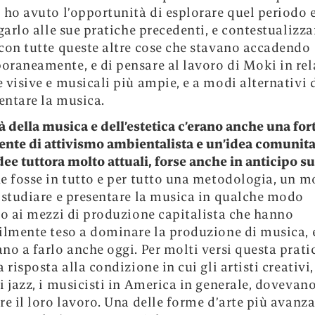
 ho avuto l’opportunità di esplorare quel periodo
egarlo alle sue pratiche precedenti, e contestualizza
con tutte queste altre cose che stavano accadendo
raneamente, e di pensare al lavoro di Moki in rel
 visive e musicali più ampie, e a modi alternativi d
sentare la musica.
là della musica e dell’estetica c’erano anche una for
te di attivismo ambientalista e un’idea comunita
dee tuttora molto attuali, forse anche in anticipo s
e fosse in tutto e per tutto una metodologia, un m
 studiare e presentare la musica in qualche modo
co ai mezzi di produzione capitalista che hanno
ilmente teso a dominare la produzione di musica, 
no a farlo anche oggi. Per molti versi questa prati
 risposta alla condizione in cui gli artisti creativi,
i jazz, i musicisti in America in generale, dovevan
re il loro lavoro. Una delle forme d’arte più avanza