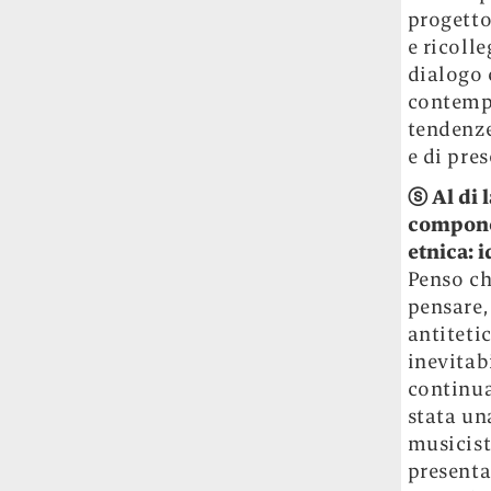
progetto
e ricoll
dialogo 
contempo
tendenze
e di pre
ⓢ
Al di 
componen
etnica: i
Penso ch
pensare,
antiteti
inevitab
continua
stata una
musicist
presenta