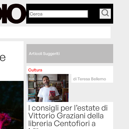
_
le
Articoli Suggeriti
Cultura
di
Teresa Bellemo
I consigli per l’estate di
Vittorio Graziani della
libreria Centofiori a