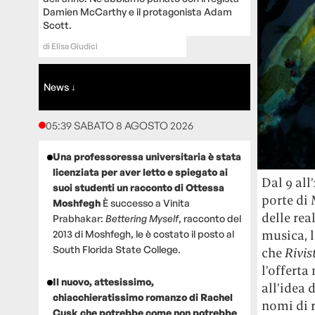
Damien McCarthy e il protagonista Adam
Scott.
di
Elisa Giudici
News ↓
05:39 SABATO 8 AGOSTO 2026
Una professoressa universitaria è stata
licenziata per aver letto e spiegato ai
Dal 9 all
suoi studenti un racconto di Ottessa
porte di 
Moshfegh
È successo a Vinita
delle rea
Prabhakar:
Bettering Myself
, racconto del
musica, l
2013 di Moshfegh, le è costato il posto al
South Florida State College.
che
Rivis
l’offerta
Il nuovo, attesissimo,
all’idea 
chiacchieratissimo romanzo di Rachel
nomi di r
Cusk che potrebbe come non potrebbe