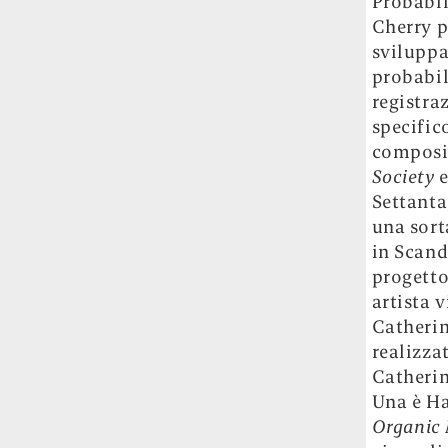
Probabil
Rossi, per provare a sfuggire alle
Cherry p
tendenze dettate da Instagram anche
sviluppa
sulla ristorazione.
probabil
registra
Il Pentagono ha improvvisamente
cambiato il modo in cui conta i morti e i
specific
feriti nella guerra in Iran
Pare su
composi
richiesta diretta dalla Casa Bianca.
Society
e
Risultato: 4 morti "in meno" e circa 600
Settanta
feriti in più.
una sort
in Scand
Fred Again ha passato 50 ore
progetto
consecutive in livestream su YouTube
artista 
per completare il suo nuovo mixtape
Lo
ha fatto insieme al collettivo LATIN
Catherin
MAFIA, registrato tutto a Città del
realizza
Messico e intitolato (didascalicamente
Catherin
ma efficacemente) 9 months & 50 hours.
Una è Ha
O
rganic