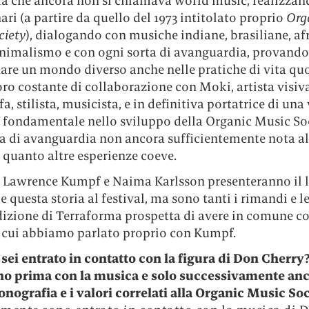
la che ancora non si chiamava world music, realizzan
ari (a partire da quello del 1973 intitolato proprio
Org
ciety
), dialogando con musiche indiane, brasiliane, af
inimalismo e con ogni sorta di avanguardia, provando
re un mondo diverso anche nelle pratiche di vita qu
oro costante di collaborazione con Moki, artista visiva
a, stilista, musicista, e in definitiva portatrice di una
i fondamentale nello sviluppo della Organic Music Soc
ia di avanguardia non ancora sufficientemente nota a
 quanto altre esperienze coeve.
 Lawrence Kumpf e Naima Karlsson presenteranno il li
e questa storia al festival, ma sono tanti i rimandi e l
dizione di Terraforma prospetta di avere in comune c
di cui abbiamo parlato proprio con Kumpf.
ei entrato in contatto con la figura di Don Cherry
o prima con la musica e solo successivamente an
conografia e i valori correlati alla Organic Music Soc