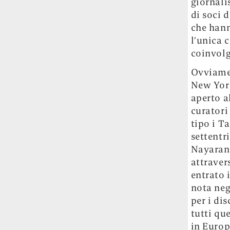
giornali
di soci 
che hann
l’unica c
coinvolg
Ovviamen
New York
aperto a
curatori
tipo i T
settentr
Nayaran,
attraver
entrato 
nota neg
per i di
tutti que
in Europ