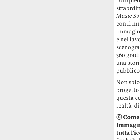
con quel
studia le marmotte ha aperto un canale
straordin
OnlyFans tutto dedicato alle marmotte
Music So
OnlyMarms (si chiama proprio così) è
con il m
gratuito, pubblica «contenuti non
immagina
censurati di marmotte dalle Montagne
e nel lav
Rocciose» e accetta mance per la buona
causa della scienza.
scenograf
360 grad
Le ondate di caldo potrebbero far
una stor
aumentare il prezzo del cibo più della
pubblico
guerra in Iran e della crisi nello Stretto
di Hormuz
Addirittura un punto
Non solo
percentuale di inflazione alimentare in
progetto 
più, un aumento del costo del cibo che
questa e
nel 2027 rischia di arrivare al 3 per cento.
realtà, 
Il ristorante Trippa ha tolto dal menù i
ⓢ
Come s
suoi due piatti più celebri perché troppe
Immagin
persone prendevano solo quelli per
tutta l’i
fotografarli
L'ha spiegato lo chef Diego