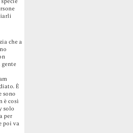
 specie
ersone
iarli
zia che a
ono
on
n gente
Ram
diato. È
he sono
n è così
y solo
a per
e poi va