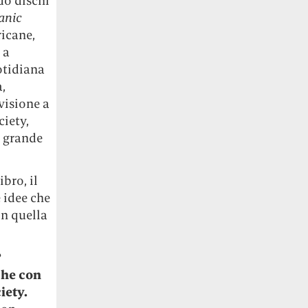
do dischi
anic
ricane,
 a
otidiana
,
 visione a
iety,
l grande
bro, il
e idee che
on quella
?
che con
iety.