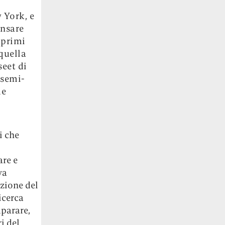
 York, e
ensare
 primi
 quella
eet di
 semi-
me
i che
re e
va
azione del
icerca
mparare,
i del