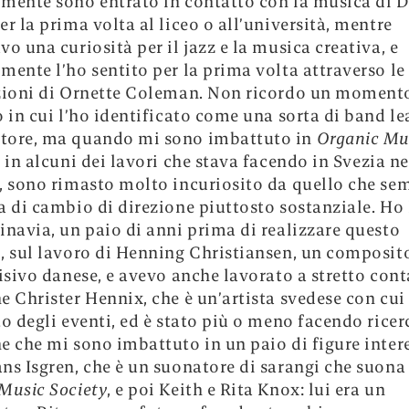
mente sono entrato in contatto con la musica di 
er la prima volta al liceo o all’università, mentre
vo una curiosità per il jazz e la musica creativa, e
mente l’ho sentito per la prima volta attraverso le
zioni di Ornette Coleman. Non ricordo un moment
o in cui l’ho identificato come una sorta di band le
tore, ma quando mi sono imbattuto in
Organic Mu
 in alcuni dei lavori che stava facendo in Svezia ne
, sono rimasto molto incuriosito da quello che se
a di cambio di direzione piuttosto sostanziale. Ho
inavia, un paio di anni prima di realizzare questo
, sul lavoro di Henning Christiansen, un composit
visivo danese, e avevo anche lavorato a stretto con
e Christer Hennix, che è un’artista svedese con cui
to degli eventi, ed è stato più o meno facendo ricer
e che mi sono imbattuto in un paio di figure intere
ns Isgren, che è un suonatore di sarangi che suona
 Music Society
, e poi Keith e Rita Knox: lui era un