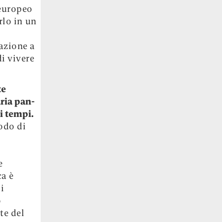
 europeo
rlo in un
azione a
i vivere
te
ria pan-
ui tempi.
odo di
e
ca è
 i
o
te del