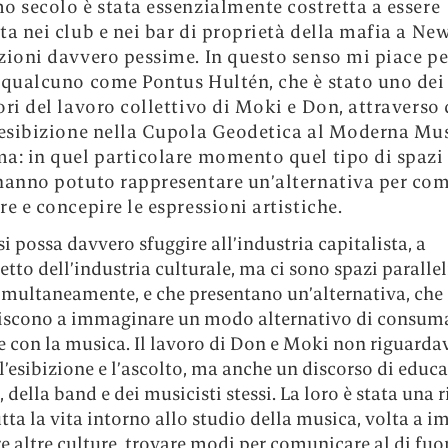
o secolo è stata essenzialmente costretta a essere
ta nei club e nei bar di proprietà della mafia a New
zioni davvero pessime. In questo senso mi piace p
 qualcuno come Pontus Hultén, che è stato uno dei
ori del lavoro collettivo di Moki e Don, attraverso
 esibizione nella Cupola Geodetica al Moderna Mus
a: in quel particolare momento quel tipo di spazi
hanno potuto rappresentare un’alternativa per co
re e concepire le espressioni artistiche.
i possa davvero sfuggire all’industria capitalista, a
etto dell’industria culturale, ma ci sono spazi parallel
imultaneamente, e che presentano un’alternativa, che
iscono a immaginare un modo alternativo di consuma
e con la musica. Il lavoro di Don e Moki non riguarda
l’esibizione e l’ascolto, ma anche un discorso di educ
 della band e dei musicisti stessi. La loro è stata una r
tta la vita intorno allo studio della musica, volta a i
e altre culture, trovare modi per comunicare al di fuor