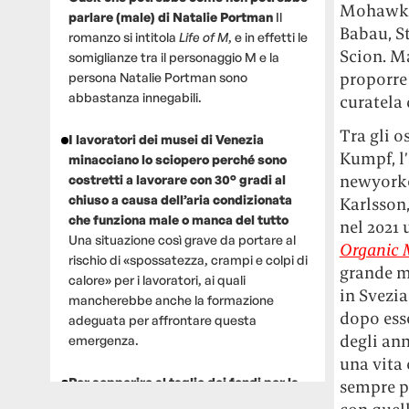
Mohawke,
parlare (male) di Natalie Portman
Il
Babau, St
romanzo si intitola
Life of M
, e in effetti le
Scion. Ma
somiglianze tra il personaggio M e la
proporre
persona Natalie Portman sono
abbastanza innegabili.
curatela d
Tra gli o
I lavoratori dei musei di Venezia
Kumpf, l’
minacciano lo sciopero perché sono
newyork
costretti a lavorare con 30° gradi al
chiuso a causa dell’aria condizionata
Karlsson,
che funziona male o manca del tutto
nel 2021 
Una situazione così grave da portare al
Organic 
rischio di «spossatezza, crampi e colpi di
grande m
calore» per i lavoratori, ai quali
in Svezia
mancherebbe anche la formazione
dopo esse
adeguata per affrontare questa
degli ann
emergenza.
una vita
Per sopperire al taglio dei fondi per la
sempre p
ricerca, un gruppo di scienziati che