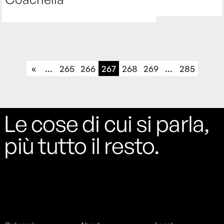
«
...
265
266
267
268
269
...
285
Le cose di cui si parla,
più tutto il resto.