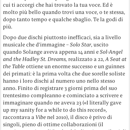
cui ti accorgi che hai trovato la tua voce. Ed è
molto più bello quando trovi una voce, o te stessa,
dopo tanto tempo e qualche sbaglio. Te la godi di
più.
Dopo due dischi piuttosto inefficaci, sia a livello
musicale che d’immagine –
Solo Star
, uscito
quando Solange aveva appena 14 anni e
Sol-Angel
and the Hadley St. Dreams,
realizzato a 22,
A Seat at
the Table
ottiene un enorme successo e un guinnes
dei primati: è la prima volta che due sorelle soliste
hanno i loro dischi al numero uno nello stesso
anno. Finito di registrare 3 giorni prima del suo
trentesimo compleanno e cominciato a scrivere e
immaginare quando ne aveva 23 («I literally gave
up my sanity for a while to do this record»,
raccontava a
Vibe
nel 2010), il disco è privo di
singoli, pieno di ottime collaborazioni (il