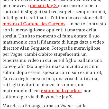
perché aveva
menato Jay Z
in ascensore, o per i
suoi outfit sfoggiati sul red carpet – sempre ironici,
intelligenti e raffinati – l’ultimo in occasione della
mostra di Comme des Garçons
– in netto contrasto
con le meravigliose e opulenti tamarrate della
sorella. Un altro momento di fama è stato il suo
matrimonio con il fidanzato di lunga data e video
director Alan Ferguson. Fotografie meravigliose
per
Vogue
, cambi d’abito stupefacenti, un
tenerissimo video in cui lei e il figlio ballano una
coreografia (Solange è rimasta incinta a 17 anni,
subito dopo essersi sposata con il suo ex marito),
l’arrivo degli sposi in bici, una crisi di orticaria,
tutti gli invitati in bianco: insomma, un
matrimonio di cui
è stato bello parlare
, non
soltanto per via di Beyoncé e Jay Z.
Ma adesso Solange torna su
Vogue
– sulla