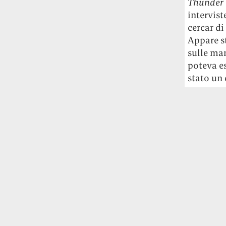
Thunder
intervis
cercar di
Appare s
sulle man
poteva es
stato un 