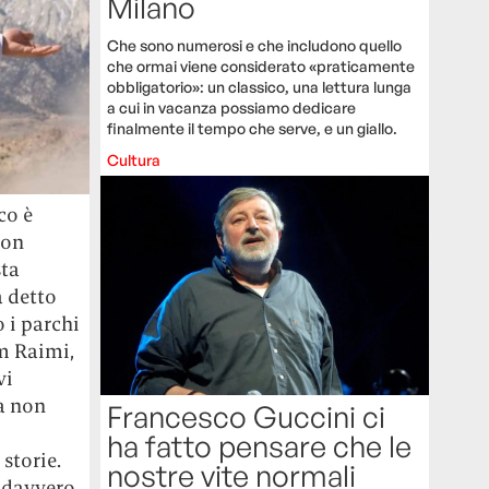
Milano
Che sono numerosi e che includono quello
che ormai viene considerato «praticamente
obbligatorio»: un classico, una lettura lunga
a cui in vacanza possiamo dedicare
finalmente il tempo che serve, e un giallo.
Cultura
co è
non
sta
a detto
 i parchi
m Raimi,
vi
Ma non
Francesco Guccini ci
ha fatto pensare che le
storie.
nostre vite normali
o davvero