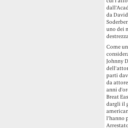
cui l’att
Rossi, per provare a sfuggire alle
dall’Acad
tendenze dettate da Instagram anche
da David
sulla ristorazione.
Soderber
uno dei 
Il Pentagono ha improvvisamente
cambiato il modo in cui conta i morti e i
destrezza
feriti nella guerra in Iran
Pare su
Come un 
richiesta diretta dalla Casa Bianca.
considera
Risultato: 4 morti "in meno" e circa 600
Johnny D
feriti in più.
dell’atto
Fred Again ha passato 50 ore
parti dav
consecutive in livestream su YouTube
da attore
per completare il suo nuovo mixtape
Lo
anni d’o
ha fatto insieme al collettivo LATIN
Breat Eas
MAFIA, registrato tutto a Città del
dargli il
Messico e intitolato (didascalicamente
americani
ma efficacemente) 9 months & 50 hours.
l’hanno p
Arrestato