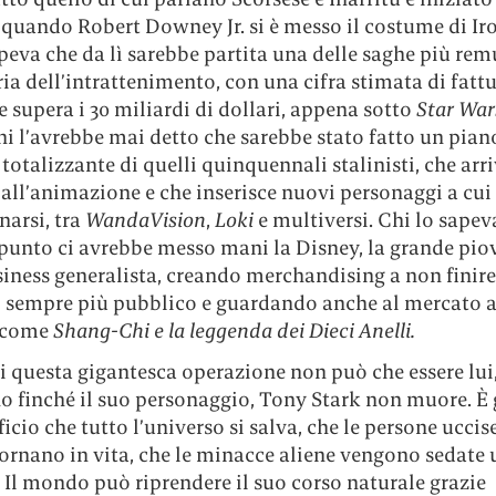
 quando Robert Downey Jr. si è messo il costume di I
peva che da lì sarebbe partita una delle saghe più re
ria dell’intrattenimento, con una cifra stimata di fatt
e supera i 30 miliardi di dollari, appena sotto
Star Wa
hi l’avrebbe mai detto che sarebbe stato fatto un pian
 totalizzante di quelli quinquennali stalinisti, che arri
e all’animazione e che inserisce nuovi personaggi a cui
narsi, tra
WandaVision
,
Loki
e multiversi. Chi lo sapev
punto ci avrebbe messo mani la Disney, la grande pio
iness generalista, creando merchandising a non finire
 sempre più pubblico e guardando anche al mercato a
m come
Shang-Chi e la leggenda dei Dieci Anelli.
di questa gigantesca operazione non può che essere lu
no finché il suo personaggio, Tony Stark non muore. È 
ficio che tutto l’universo si salva, che le persone uccis
ornano in vita, che le minacce aliene vengono sedate 
. Il mondo può riprendere il suo corso naturale grazie