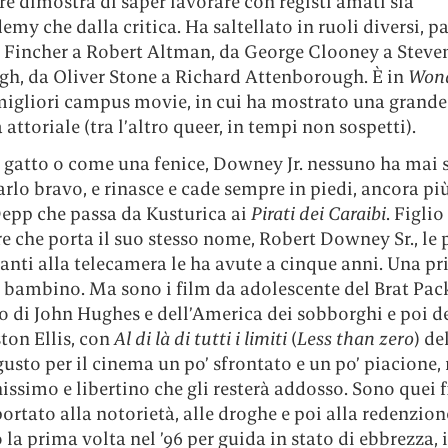
ore dimostra di saper lavorare con registi amati sia
emy che dalla critica. Ha saltellato in ruoli diversi, 
 Fincher a Robert Altman, da George Clooney a Steve
gh, da Oliver Stone a Richard Attenborough. È in
Wond
migliori campus movie, in cui ha mostrato una grande
 attoriale (tra l’altro queer, in tempi non sospetti).
gatto o come una fenice, Downey Jr. nessuno ha mai 
rlo bravo, e rinasce e cade sempre in piedi, ancora pi
epp che passa da Kusturica ai
Pirati dei Caraibi
. Figlio
re che porta il suo stesso nome, Robert Downey Sr., le
anti alla telecamera le ha avute a cinque anni. Una pr
 bambino. Ma sono i film da adolescente del Brat Pack
ro di John Hughes e dell’America dei sobborghi e poi 
ton Ellis, con
Al di là di tutti i limiti
(
Less than zero
) de
 gusto per il cinema un po’ sfrontato e un po’ piacione
ssimo e libertino che gli resterà addosso. Sono quei 
ortato alla notorietà, alle droghe e poi alla redenzion
 la prima volta nel ’96 per guida in stato di ebbrezza, 