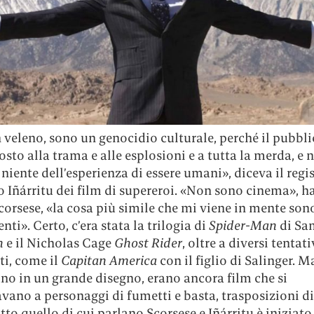
veleno, sono un genocidio culturale, perché il pubbli
sto alla trama e alle esplosioni e a tutta la merda, e 
niente dell’esperienza di essere umani», diceva il regi
 Iñárritu dei film di supereroi. «Non sono cinema», h
orsese, «la cosa più simile che mi viene in mente sono
nti». Certo, c’era stata la trilogia di
Spider-Man
di Sa
n
e il Nicholas Cage
Ghost Rider
, oltre a diversi tentati
ti, come il
Capitan America
con il figlio di Salinger. 
no in un grande disegno, erano ancora film che si
ano a personaggi di fumetti e basta, trasposizioni di 
tto quello di cui parlano Scorsese e Iñárritu è iniziat