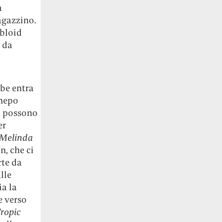
a
agazzino.
abloid
 da
obe entra
 nepo
on possono
er
Melinda
n, che ci
rte da
alle
ia la
e verso
ropic