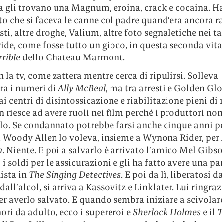
 gli trovano una Magnum, eroina, crack e cocaina. H
o che si faceva le canne col padre quand’era ancora r
esti, altre droghe, Valium, altre foto segnaletiche nei t
ide, come fosse tutto un gioco, in questa seconda vita
rrible
dello Chateau Marmont.
 la tv, come zattera mentre cerca di ripulirsi. Solleva
ra i numeri di
Ally McBeal
, ma tra arresti e Golden Gl
ai centri di disintossicazione e riabilitazione pieni di
 riesce ad avere ruoli nei film perché i produttori n
rlo. Se condannato potrebbe farsi anche cinque anni p
. Woody Allen lo voleva, insieme a Wynona Rider, per
a
. Niente. E poi a salvarlo è arrivato l’amico Mel Gibso
i soldi per le assicurazioni e gli ha fatto avere una pa
ista in
The Singing Detectives
. E poi da lì, liberatosi d
dall’alcol, si arriva a Kassovitz e Linklater. Lui ringraz
r averlo salvato. E quando sembra iniziare a scivolar
ori da adulto, ecco i supereroi e
Sherlock Holmes
e il
T