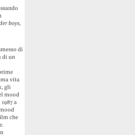
passando
n
er boys
,
smesso di
ù di un
 prime
ima vita
, gli
del mood
l 1987 a
, mood
film che
e.
in