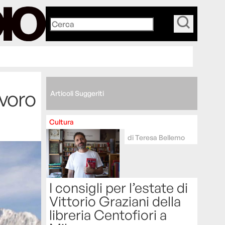
_
avoro
Articoli Suggeriti
Cultura
di
Teresa Bellemo
I consigli per l’estate di
Vittorio Graziani della
libreria Centofiori a