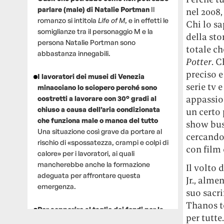
parlare (male) di Natalie Portman
Il
nel 2008,
romanzo si intitola
Life of M
, e in effetti le
Chi lo sa
somiglianze tra il personaggio M e la
della sto
persona Natalie Portman sono
totale ch
abbastanza innegabili.
Potter
. C
preciso e
I lavoratori dei musei di Venezia
serie tv 
minacciano lo sciopero perché sono
appassio
costretti a lavorare con 30° gradi al
chiuso a causa dell’aria condizionata
un certo 
che funziona male o manca del tutto
show bus
Una situazione così grave da portare al
cercando
rischio di «spossatezza, crampi e colpi di
con fil
calore» per i lavoratori, ai quali
mancherebbe anche la formazione
Il volto 
adeguata per affrontare questa
Jr., alme
emergenza.
suo sacri
Thanos t
Per sopperire al taglio dei fondi per la
per tutte
ricerca, un gruppo di scienziati che