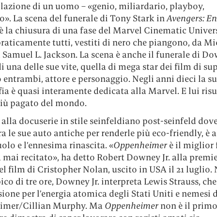
lazione di un uomo – «genio, miliardario, playboy,
o». La scena del funerale di Tony Stark in
Avengers: E
 è la chiusura di una fase del Marvel Cinematic Univers
aticamente tutti, vestiti di nero che piangono, da Mi
a Samuel L. Jackson. La scena è anche il funerale di Dow
 una delle sue vite, quella di mega star dei film di sup
entrambi, attore e personaggio. Negli anni dieci la s
ia è quasi interamente dedicata alla Marvel. E lui risu
 più pagato del mondo.
e alla docuserie in stile seinfeldiano post-seinfeld d
ura le sue auto antiche per renderle più eco-friendly, è a
olo e l’ennesima rinascita. «
Oppenheimer
è il miglior 
 mai recitato», ha detto Robert Downey Jr. alla premi
el film di Cristopher Nolan, uscito in USA il 21 luglio. 
ico di tre ore, Downey Jr. interpreta Lewis Strauss, che
ne per l’energia atomica degli Stati Uniti e nemesi d
imer/Cillian Murphy. Ma
Oppenheimer
non è il primo