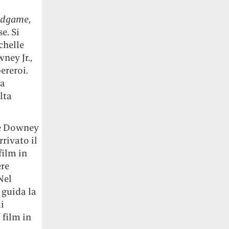
ndgame
,
e. Si
chelle
ney Jr.,
ereroi.
ua
lta
ove Downey
rrivato il
film in
ere
Nel
 guida la
i
 film in