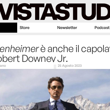
Store
Newsletter
Podcast
enheimer
è anche il capol
obert Downey Jr.
vano
25 Agosto 2023