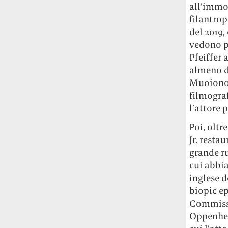
all’immo
studia le marmotte ha aperto un canale
filantrop
OnlyFans tutto dedicato alle marmotte
OnlyMarms (si chiama proprio così) è
del 2019,
gratuito, pubblica «contenuti non
vedono pr
censurati di marmotte dalle Montagne
Pfeiffer 
Rocciose» e accetta mance per la buona
almeno di
causa della scienza.
Muoiono 
filmograf
Le ondate di caldo potrebbero far
l’attore
aumentare il prezzo del cibo più della
guerra in Iran e della crisi nello Stretto
Poi, oltr
di Hormuz
Addirittura un punto
Jr. resta
percentuale di inflazione alimentare in
grande ru
più, un aumento del costo del cibo che
cui abbia
nel 2027 rischia di arrivare al 3 per cento.
inglese d
Il ristorante Trippa ha tolto dal menù i
biopic ep
suoi due piatti più celebri perché troppe
Commissio
persone prendevano solo quelli per
Oppenhe
fotografarli
L'ha spiegato lo chef Diego