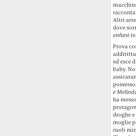
macchina
raccontat
Altri arr
dove sorr
enfant te
Prova con
addirittu
ed esce d
baby. Non
assicura
possesso
e Melind
ha messo 
protagon
droghe e 
moglie pe
ruoli min