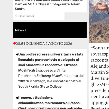
Damien McCarthy e il protagonista Adam
Scott.
di
Elisa Giudici
News ↓
08:54 DOMENICA 9 AGOSTO 2026
«Sono un 
sovraespo
Una professoressa universitaria è stata
racconta 
licenziata per aver letto e spiegato ai
suoi studenti un racconto di Ottessa
Alejandro
Moshfegh
È successo a Vinita
Martin Sc
Prabhakar:
Bettering Myself
, racconto del
divertime
2013 di Moshfegh, le è costato il posto al
gli
X-Me
South Florida State College.
preceden
rientrava
Il nuovo, attesissimo,
appoggiav
chiacchieratissimo romanzo di Rachel
Perché tu
Cusk che potrebbe come non potrebbe