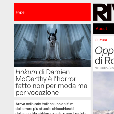
Hype ↓
About
Cultura
Opp
di R
di
Giulio Sil
Hokum
di Damien
McCarthy è l’horror
fatto non per moda ma
per vocazione
Arriva nelle sale italiane uno dei film
dell'orrore più attesi e chiacchierati
dell'anno. Ne abbiamo parlato con il regista