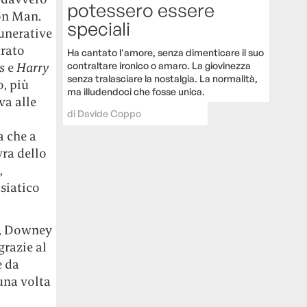
potessero essere
ron Man.
speciali
munerative
urato
Ha cantato l'amore, senza dimenticare il suo
contraltare ironico o amaro. La giovinezza
rs
e
Harry
senza tralasciare la nostalgia. La normalità,
o, più
ma illudendoci che fosse unica.
va alle
di
Davide Coppo
a che a
vra dello
,
siatico
i, Downey
grazie al
e da
una volta