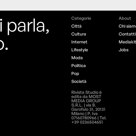
i parla,
Categorie
About
Città
Chi siam
o.
Cultura
Contatti
Internet
Mediaki
Lifestyle
Jobs
Moda
Politica
Pop
Società
Rivista Studio è
edita da MOST
MEDIA GROUP
S.R.L. | via B.
Garofalo 31, 20131
Milano | P. Iva
07160780966 | Tel.
+39 0236504651