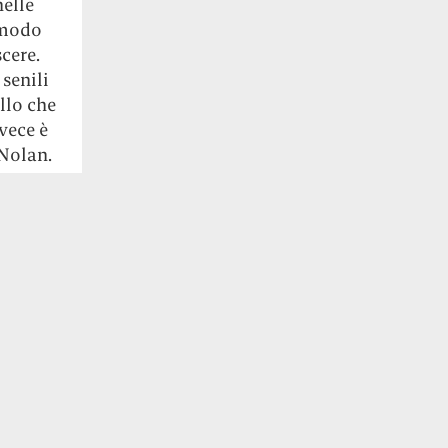
nelle
 modo
scere.
senili
llo che
nvece è
 Nolan.