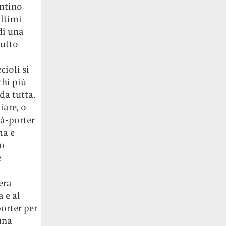
entino
ultimi
di una
butto
cioli si
chi più
da tutta.
iare, o
-à-porter
ma e
so
e
era
 e al
orter per
una