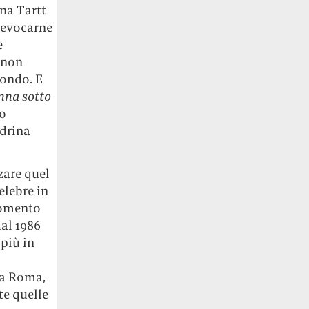
na Tartt
r evocarne
e
o non
mondo. E
nna sotto
no
adrina
zzare quel
elebre in
momento
dal 1986
più in
 a Roma,
te quelle