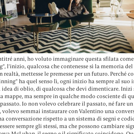
titré anni, ho voluto immaginare questa sfilata come
”, l’inizio, qualcosa che contenesse sì la memoria del
in realtà, mettesse le premesse per un futuro. Perché
nning” ha quel senso lì, ogni inizio ha sempre al suo 
 idea di oblio, di qualcosa che devi dimenticare. Inizi
nza mappe, ma sempre in qualche modo cosciente di qu
l passato. Io non volevo celebrare il passato, né fare un
 volevo semmai instaurare con Valentino una conver
na conversazione rispetto a un sistema di segni e codi
ssere sempre gli stessi, ma che possono cambiare sign
va McLuhan, il segno e il significato coincidono. Que