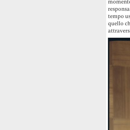
momento 
responsab
tempo us
quello ch
attravers