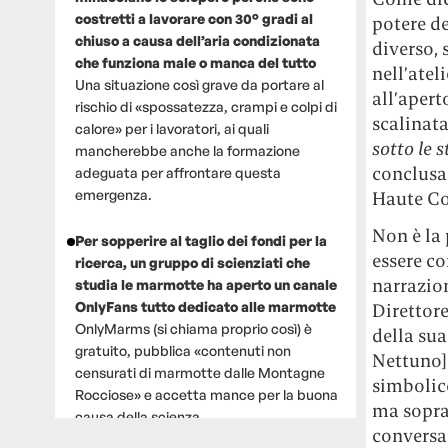
costretti a lavorare con 30° gradi al
potere de
chiuso a causa dell’aria condizionata
diverso, 
che funziona male o manca del tutto
nell’atel
Una situazione così grave da portare al
all’apert
rischio di «spossatezza, crampi e colpi di
scalinata
calore» per i lavoratori, ai quali
sotto le s
mancherebbe anche la formazione
conclusa 
adeguata per affrontare questa
emergenza.
Haute Co
Non è la 
Per sopperire al taglio dei fondi per la
essere co
ricerca, un gruppo di scienziati che
narrazion
studia le marmotte ha aperto un canale
OnlyFans tutto dedicato alle marmotte
Direttore
OnlyMarms (si chiama proprio così) è
della sua
gratuito, pubblica «contenuti non
Nettuno],
censurati di marmotte dalle Montagne
simbolico
Rocciose» e accetta mance per la buona
ma sopra
causa della scienza.
conversaz