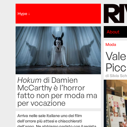
Hype ↓
About
Moda
Vale
Picci
di
Silvia Sch
Hokum
di Damien
McCarthy è l’horror
fatto non per moda ma
per vocazione
Arriva nelle sale italiane uno dei film
dell'orrore più attesi e chiacchierati
dell'anno. Ne abbiamo parlato con il regista