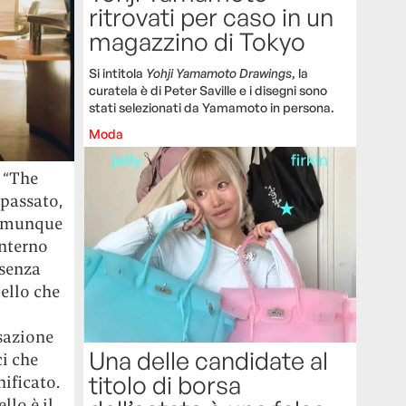
ritrovati per caso in un
magazzino di Tokyo
Si intitola
Yohji Yamamoto Drawings
, la
curatela è di Peter Saville e i disegni sono
stati selezionati da Yamamoto in persona.
Moda
 “The
 passato,
 comunque
interno
 senza
ello che
sazione
Una delle candidate al
ci che
titolo di borsa
ificato.
llo è il