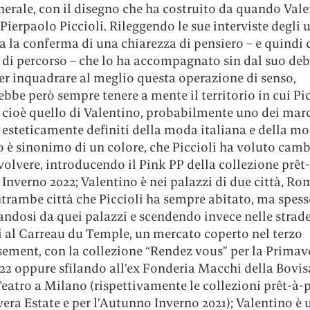
nerale, con il disegno che ha costruito da quando Val
 Pierpaolo Piccioli. Rileggendo le sue interviste degli 
ha la conferma di una chiarezza di pensiero – e quindi 
 di percorso – che lo ha accompagnato sin dal suo de
Per inquadrare al meglio questa operazione di senso,
bbe però sempre tenere a mente il territorio in cui Pic
 cioè quello di Valentino, probabilmente uno dei mar
d esteticamente definiti della moda italiana e della mo
 è sinonimo di un colore, che Piccioli ha voluto camb
olvere, introducendo il Pink PP della collezione prêt
nverno 2022; Valentino è nei palazzi di due città, Ro
ntrambe città che Piccioli ha sempre abitato, ma spes
andosi da quei palazzi e scendendo invece nelle strad
i al Carreau du Temple, un mercato coperto nel terzo
sement, con la collezione “Rendez vous” per la Primav
22 oppure sfilando all’ex Fonderia Macchi della Bovisa
eatro a Milano (rispettivamente le collezioni prêt-à-p
era Estate e per l’Autunno Inverno 2021); Valentino è 