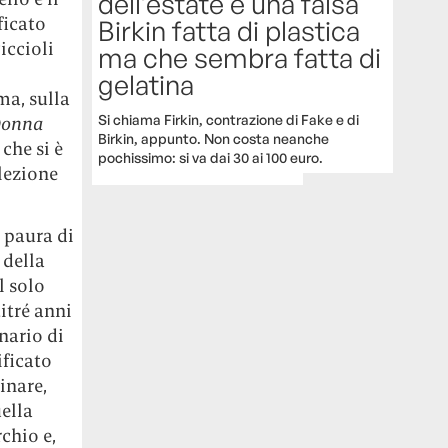
dell’estate è una falsa
ficato
Birkin fatta di plastica
iccioli
ma che sembra fatta di
gelatina
ma, sulla
Si chiama Firkin, contrazione di Fake e di
onna
Birkin, appunto. Non costa neanche
che si è
pochissimo: si va dai 30 ai 100 euro.
llezione
 paura di
 della
l solo
itré anni
inario di
ificato
inare,
ella
chio e,