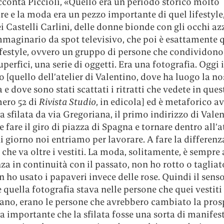
cconta Piccioli, «Quello era un periodo storico molto
re e la moda era un pezzo importante di quel lifestyle,
i Castelli Carlini, delle donne bionde con gli occhi az
mmaginario da spot televisivo, che poi è esattamente 
lifestyle, ovvero un gruppo di persone che condividon
superfici, una serie di oggetti. Era una fotografia. Oggi 
so [quello dell’atelier di Valentino, dove ha luogo la no
a e dove sono stati scattati i ritratti che vedete in que
mero 52 di
Rivista Studio
, in edicola] ed è metaforico av
la sfilata da via Gregoriana, il primo indirizzo di Vale
 fare il giro di piazza di Spagna e tornare dentro all’at
 giorno noi entriamo per lavorare. A fare la differenz
che va oltre i vestiti. La moda, solitamente, è sempre
a in continuità con il passato, non ho rotto o tagliato
n ho usato i papaveri invece delle rose. Quindi il senso
quella fotografia stava nelle persone che quei vestiti 
ano, erano le persone che avrebbero cambiato la prosp
a importante che la sfilata fosse una sorta di manifes