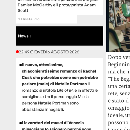
Damien McCarthy e il protagonista Adam
Scott.
di
Elisa Giudici
News ↓
22:49 GIOVEDÌ 6 AGOSTO 2026
Dopo ven
Beginning
Il nuovo, attesissimo,
ma che, 
chiacchieratissimo romanzo di Rachel
Cusk che potrebbe come non potrebbe
“The Begi
parlare (male) di Natalie Portman
Il
una certa
romanzo si intitola
Life of M
, e in effetti le
rete, se
somiglianze tra il personaggio M e la
è stato i
persona Natalie Portman sono
omaggio,
abbastanza innegabili.
ideale, u
possono e
I lavoratori dei musei di Venezia
Come dice
minacciano lo sciopero perché sono