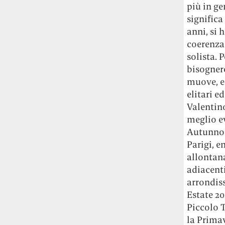
più in ge
Le ondate di caldo potrebbero far
significa
aumentare il prezzo del cibo più della
guerra in Iran e della crisi nello Stretto
anni, si 
di Hormuz
Addirittura un punto
coerenza
percentuale di inflazione alimentare in
solista. 
più, un aumento del costo del cibo che
bisognere
nel 2027 rischia di arrivare al 3 per cento.
muove, e
elitari e
Il ristorante Trippa ha tolto dal menù i
Valentino
suoi due piatti più celebri perché troppe
meglio ev
persone prendevano solo quelli per
fotografarli
L'ha spiegato lo chef Diego
Autunno I
Rossi, per provare a sfuggire alle
Parigi, e
tendenze dettate da Instagram anche
allontan
sulla ristorazione.
adiacent
arrondis
Il Pentagono ha improvvisamente
Estate 20
cambiato il modo in cui conta i morti e i
Piccolo T
feriti nella guerra in Iran
Pare su
la Primav
richiesta diretta dalla Casa Bianca.