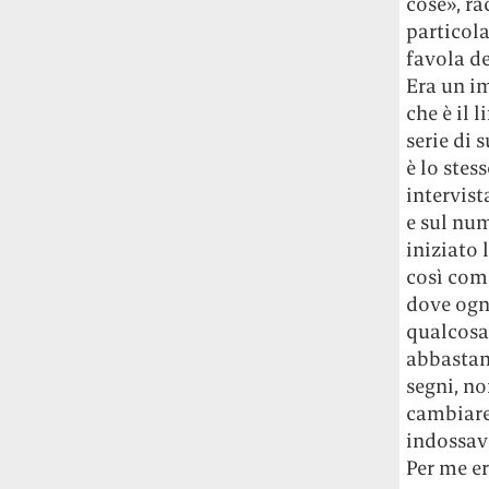
cose», ra
particola
favola de
Era un i
che è il 
serie di 
è lo stes
intervist
e sul nu
iniziato 
così come
dove ogni
qualcosa 
abbastanz
segni, no
cambiare 
indossav
Per me er