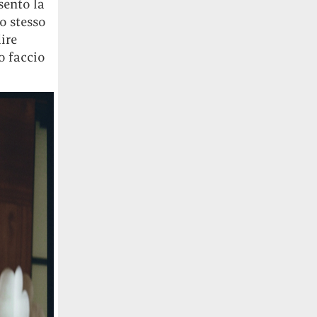
sento la
o stesso
ire
o faccio