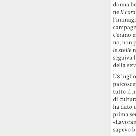
Risultato: 4 morti "in meno" e circa 600
donna be
feriti in più.
ne
Il card
l’immagin
Fred Again ha passato 50 ore
campagna
consecutive in livestream su YouTube
c’erano m
per completare il suo nuovo mixtape
Lo
no, non p
ha fatto insieme al collettivo LATIN
le stelle
n
MAFIA, registrato tutto a Città del
seguiva l
Messico e intitolato (didascalicamente
ma efficacemente) 9 months & 50 hours.
della ser
L’8 lugli
I Massive Attack sono stati banditi a
palcosce
vita da Singapore dopo aver esposto la
tutto il
bandiera della Palestina durante un
concerto
Prima di essere espulsi hanno
di cultur
subìto perquisizioni e il sequestro dei
ha dato u
passaporti. «Un'esperienza surreale», l'ha
prima ser
definita la band.
«Lavoran
sapevo be