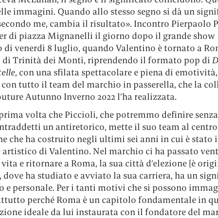
lle immagini. Quando allo stesso segno si dà un signi
secondo me, cambia il risultato». Incontro Pierpaolo P
ier di piazza Mignanelli il giorno dopo il grande show
o di venerdì 8 luglio, quando Valentino è tornato a Ro
 di Trinità dei Monti, riprendendo il formato pop di
D
telle
, con una sfilata spettacolare e piena di emotività, 
con tutto il team del marchio in passerella, che la co
uture Autunno Inverno 2022 l’ha realizzata.
prima volta che Piccioli, che potremmo definire senza
ntraddetti un antiretorico, mette il suo team al centro
e che ha costruito negli ultimi sei anni in cui è stato i
 artistico di Valentino. Nel marchio ci ha passato vent
 vita e ritornare a Roma, la sua città d’elezione [è orig
 dove ha studiato e avviato la sua carriera, ha un sign
 e personale. Per i tanti motivi che si possono immag
ttutto perché Roma è un capitolo fondamentale in qu
ione ideale da lui instaurata con il fondatore del mar