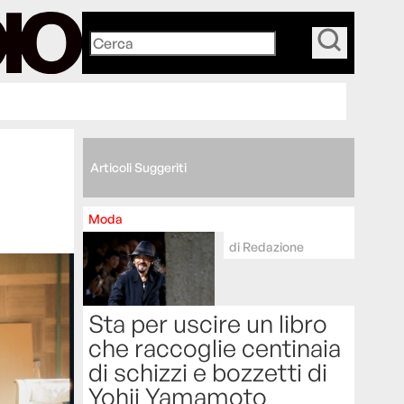
_
Articoli Suggeriti
Moda
di
Redazione
Sta per uscire un libro
che raccoglie centinaia
di schizzi e bozzetti di
Yohji Yamamoto