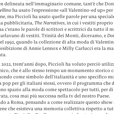
n delineata nell’immaginario comune, tant’è che Don
ellino
ha usato l’espressione «all Valentino-ed up» pe
e, ma Piccioli ha usato quelle parole per una special
 pubblicitaria,
The Narratives
, in cui i vestiti propri
a c’erano le parole di scrittori e scrittrici da tutto il 
arlavano di vestiti. Trinità dei Monti, dicevamo, e
Do
el 1992, quando la collezione di alta moda di Valenti
’esibizione di Annie Lennox e Milly Carlucci era la m
ata.
o 2022, trent’anni dopo, Piccioli ha voluto perciò utili
nico, che è allo stesso tempo un monumento storico c
 mondo come simbolo dell’italianità e uno specifico 
a pop per gli italiani stessi, ovvero il programma che 
no spazio alla moda come spettacolo per tutti, per di 
ata, cosa mai più successa nella tv del nostro Paese.
do a Roma, pensando a come realizzare questo show
ne che esisteva una memoria collettiva rispetto a tut