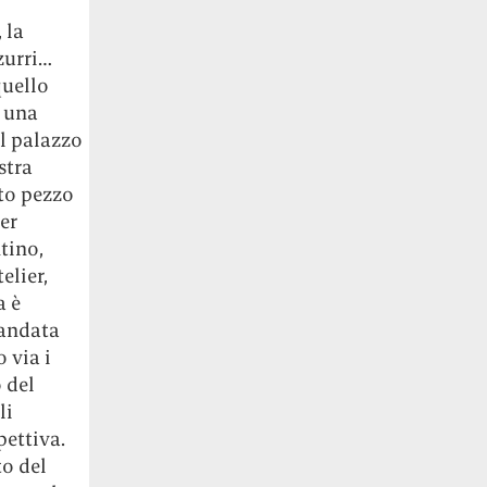
 la
zurri…
quello
o una
il palazzo
stra
sto pezzo
er
ntino,
elier,
a è
 andata
 via i
 del
li
ettiva.
to del