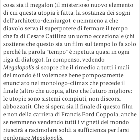
cosa sia il megalon (il misterioso nuovo elemento
di cui questa utopia è fatta, la sostanza dei sogni
dell’architetto-demiurgo), e nemmeno a che
diavolo serva il superpotere di fermare il tempo
che fa di Cesare Catilina un uomo eccezionale (chi
sostiene che questo sia un film sul tempo lo fa solo
perché la parola “tempo” è ripetuta quasi in ogni
riga di dialogo). In compenso, vedendo
Megalopolis
si scopre che il rimedio a tutti i mali
del mondo è il volemose bene pomposamente
enunciato nel monologo-climax che precede il
finale (altro che utopia, altro che futuro migliore:
le utopie sono sistemi compiuti, non discorsi
abbozzati). Che si spera sia il finale di questo film
e non della carriera di Francis Ford Coppola, anche
se nemmeno vendendo tutti i vigneti del mondo
riuscirà a racimolare soldi a sufficienza per farsi
perdonare
Megalopolis
.