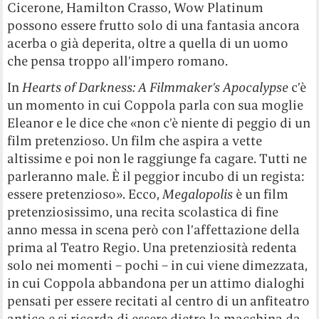
Cicerone, Hamilton Crasso, Wow Platinum
possono essere frutto solo di una fantasia ancora
acerba o già deperita, oltre a quella di un uomo
che pensa troppo all’impero romano.
In
Hearts of Darkness: A Filmmaker’s Apocalypse
c’è
un momento in cui Coppola parla con sua moglie
Eleanor e le dice che «non c’è niente di peggio di un
film pretenzioso. Un film che aspira a vette
altissime e poi non le raggiunge fa cagare. Tutti ne
parleranno male. È il peggior incubo di un regista:
essere pretenzioso». Ecco,
Megalopolis
è un film
pretenziosissimo, una recita scolastica di fine
anno messa in scena però con l’affettazione della
prima al Teatro Regio. Una pretenziosità redenta
solo nei momenti – pochi – in cui viene dimezzata,
in cui Coppola abbandona per un attimo dialoghi
pensati per essere recitati al centro di un anfiteatro
antico e si ricorda di essere dietro la macchina da