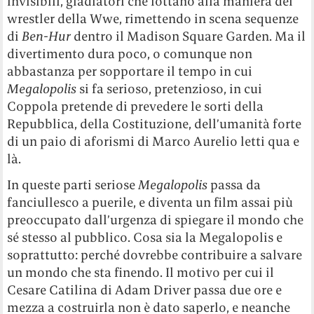
invisibili, gladiatori che lottano alla maniera dei
wrestler della Wwe, rimettendo in scena sequenze
di
Ben-Hur
dentro il Madison Square Garden. Ma il
divertimento dura poco, o comunque non
abbastanza per sopportare il tempo in cui
Megalopolis
si fa serioso, pretenzioso, in cui
Coppola pretende di prevedere le sorti della
Repubblica, della Costituzione, dell’umanità forte
di un paio di aforismi di Marco Aurelio letti qua e
là.
In queste parti seriose
Megalopolis
passa da
fanciullesco a puerile, e diventa un film assai più
preoccupato dall’urgenza di spiegare il mondo che
sé stesso al pubblico. Cosa sia la Megalopolis e
soprattutto: perché dovrebbe contribuire a salvare
un mondo che sta finendo. Il motivo per cui il
Cesare Catilina di Adam Driver passa due ore e
mezza a costruirla non è dato saperlo, e neanche