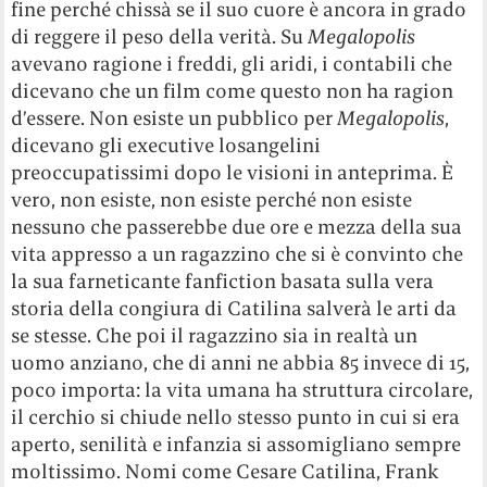
fine perché chissà se il suo cuore è ancora in grado
di reggere il peso della verità. Su
Megalopolis
avevano ragione i freddi, gli aridi, i contabili che
dicevano che un film come questo non ha ragion
d’essere. Non esiste un pubblico per
Megalopolis
,
dicevano gli executive losangelini
preoccupatissimi dopo le visioni in anteprima. È
vero, non esiste, non esiste perché non esiste
nessuno che passerebbe due ore e mezza della sua
vita appresso a un ragazzino che si è convinto che
la sua farneticante fanfiction basata sulla vera
storia della congiura di Catilina salverà le arti da
se stesse. Che poi il ragazzino sia in realtà un
uomo anziano, che di anni ne abbia 85 invece di 15,
poco importa: la vita umana ha struttura circolare,
il cerchio si chiude nello stesso punto in cui si era
aperto, senilità e infanzia si assomigliano sempre
moltissimo. Nomi come Cesare Catilina, Frank