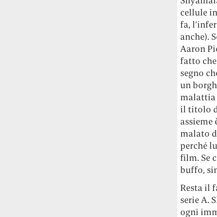
Shyamalan
cellule i
fa, l’inf
anche). S
Aaron Pie
fatto che
segno ch
un borghe
malattia 
il titolo
assieme è
malato d
perché lu
film. Se 
buffo, si
Resta il 
serie A. 
ogni imm