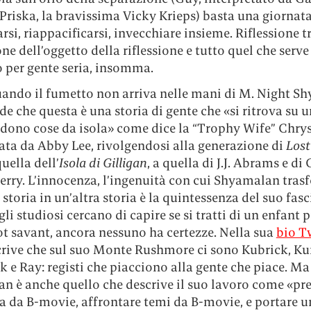
 Priska, la bravissima Vicky Krieps) basta una giornat
arsi, riappacificarsi, invecchiare insieme. Riflessione 
one dell’oggetto della riflessione e tutto quel che serve
o per gente seria, insomma.
uando il fumetto non arriva nelle mani di M. Night S
ide che questa è una storia di gente che «si ritrova su u
edono cose da isola» come dice la “Trophy Wife” Chrys
ata da Abby Lee, rivolgendosi alla generazione di
Los
uella dell’
Isola di Gilligan
, a quella di J.J. Abrams e di
rry. L’innocenza, l’ingenuità con cui Shyamalan tras
 storia in un’altra storia è la quintessenza del suo fasc
gli studiosi cercano di capire se si tratti di un enfant 
ot savant, ancora nessuno ha certezze. Nella sua
bio T
scrive che sul suo Monte Rushmore ci sono Kubrick, K
 e Ray: registi che piacciono alla gente che piace. Ma
n è anche quello che descrive il suo lavoro come «pr
a da B-movie, affrontare temi da B-movie, e portare u