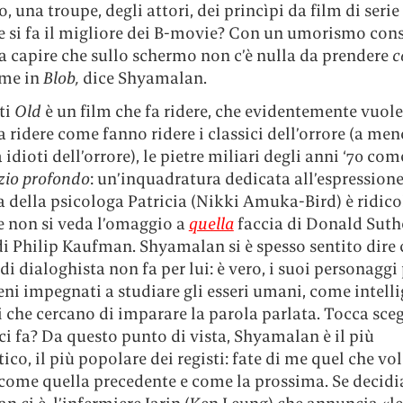
, una troupe, degli attori, dei princìpi da film di serie
e si fa il migliore dei B-movie? Con un umorismo con
a capire che sullo schermo non c’è nulla da prendere
c
ome in
Blob,
dice Shyamalan.
tti
Old
è un film che fa ridere, che evidentemente vuole
a ridere come fanno ridere i classici dell’orrore (a me
a idioti dell’orrore), le pietre miliari degli anni ‘70 co
zio profondo
: un’inquadratura dedicata all’espression
a della psicologa Patricia (Nikki Amuka-Bird) è ridico
 non si veda l’omaggio a
quella
faccia di Donald Suth
di Philip Kaufman. Shyamalan si è spesso sentito dire c
di dialoghista non fa per lui: è vero, i suoi personaggi
ni impegnati a studiare gli esseri umani, come intell
li che cercano di imparare la parola parlata. Tocca sce
o ci fa? Da questo punto di vista, Shyamalan è il più
co, il più popolare dei registi: fate di me quel che vol
 come quella precedente e come la prossima. Se decid