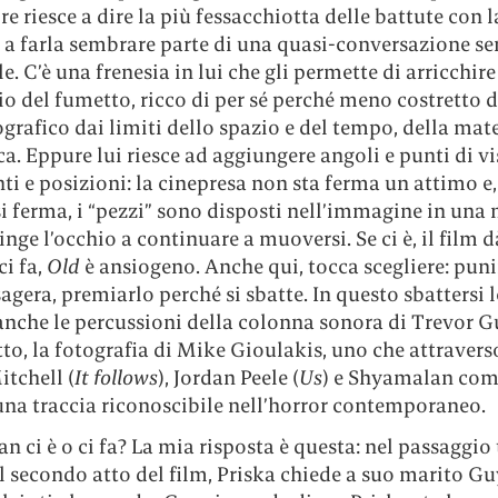
re riesce a dire la più fessacchiotta delle battute con l
 a farla sembrare parte di una quasi-conversazione s
e. C’è una frenesia in lui che gli permette di arricchire 
o del fumetto, ricco di per sé perché meno costretto d
rafico dai limiti dello spazio e del tempo, della mate
ica. Eppure lui riesce ad aggiungere angoli e punti di vi
i e posizioni: la cinepresa non sta ferma un attimo e
i ferma, i “pezzi” sono disposti nell’immagine in una
inge l’occhio a continuare a muoversi. Se ci è, il film d
ci fa,
Old
è ansiogeno. Anche qui, tocca scegliere: puni
agera, premiarlo perché si sbatte. In questo sbattersi 
nche le percussioni della colonna sonora di Trevor Gu
to, la fotografia di Mike Gioulakis, uno che attraver
tchell (
It follows
), Jordan Peele (
Us
) e Shyamalan com
una traccia riconoscibile nell’horror contemporaneo.
 ci è o ci fa? La mia risposta è questa: nel passaggio t
l secondo atto del film, Priska chiede a suo marito Gu