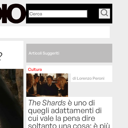
_
?
Articoli Suggeriti
Cultura
di
Lorenzo Peroni
The Shards
è uno di
quegli adattamenti di
cui vale la pena dire
soltanto una cosa: è più