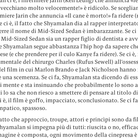
 ci è, l’infermiere Jarin (Ken Leung) che annuncia «le
nvecchiano molto velocemente!» è ridicolo. Se sceglia
ermiere Jarin che annuncia «Il cane è morto!» fa ridere 
e ci è, il fatto che Shyamalan dia al rapper interpretat
rre il nome di Mid-Sized Sedan è imbarazzante. Se ci f
 Mid-Sized Sedan sia un rapper figlio di dentista e av
e Shyamalan segue abbastanza l’hip hop da sapere ch
se (e che prendere per il culo Kanye fa ridere). Se ci è, 
mentale del chirurgo Charles (Rufus Sewell) all’osses
 del film in cui Marlon Brando e Jack Nicholson hanno 
 una scemenza. Se ci fa, Shyamalan sta dicendo di ess
i mente e sta insinuando che probabilmente lo sono a
i lo sa che non riesco a smettere di pensare al titolo d
ci è, il film è goffo, impacciato, sconclusionato. Se ci f
mpatico, spassoso.
fatto che approccio, troupe, attori e princìpi sono da f
Shyamalan si impegna più di tutti: riuscita o no, effica
agine è composta, ogni movimento della cinepresa è