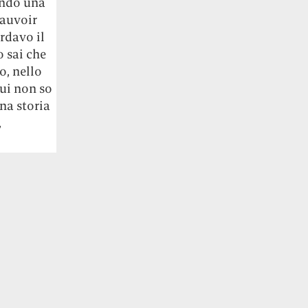
gendo una
eauvoir
ardavo il
o sai che
o, nello
cui non so
na storia
,