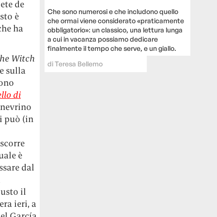
ete de
Che sono numerosi e che includono quello
sto è
che ormai viene considerato «praticamente
che ha
obbligatorio»: un classico, una lettura lunga
a cui in vacanza possiamo dedicare
finalmente il tempo che serve, e un giallo.
he Witch
di
Teresa Bellemo
e sulla
sono
llo di
ginevrino
i può (in
 scorre
uale è
ssare dal
a
usto il
era ieri, a
ael García