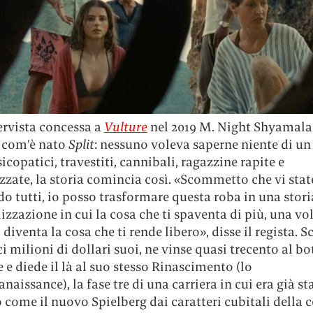
ervista concessa a
Vulture
nel 2019 M. Night Shyamal
 com’è nato
Split
: nessuno voleva saperne niente di un
icopatici, travestiti, cannibali, ragazzine rapite e
zate, la storia comincia così. «Scommetto che vi stat
o tutti, io posso trasformare questa roba in una stori
izzazione in cui la cosa che ti spaventa di più, una vo
 diventa la cosa che ti rende libero», disse il regista.
ci milioni di dollari suoi, ne vinse quasi trecento al b
e diede il là al suo stesso Rinascimento (lo
aissance), la fase tre di una carriera in cui era già st
 come il nuovo Spielberg dai caratteri cubitali della 