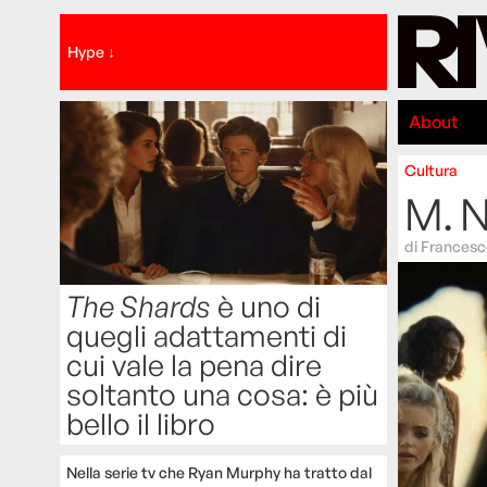
Hype ↓
About
Cultura
M. N
di
Francesc
The Shards
è uno di
quegli adattamenti di
cui vale la pena dire
soltanto una cosa: è più
bello il libro
Nella serie tv che Ryan Murphy ha tratto dal