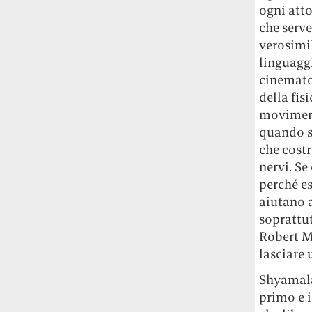
ogni atto
che serve
verosimil
linguaggi
cinematog
della fis
moviment
quando s
che costr
nervi. Se 
perché es
aiutano a
soprattut
Robert Mi
lasciare 
Shyamalan
primo e i