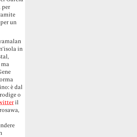
a per
tramite
 per un
hyamalan
n’isola in
tal,
t
ma
 Gene
forma
ino: è dal
prodige o
witter
il
urosawa,
endere
n