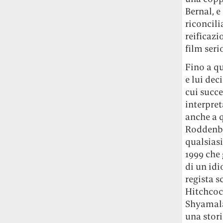
studia le marmotte ha aperto un canale
Bernal, e
OnlyFans tutto dedicato alle marmotte
riconcili
OnlyMarms (si chiama proprio così) è
reificazi
gratuito, pubblica «contenuti non
censurati di marmotte dalle Montagne
film seri
Rocciose» e accetta mance per la buona
Fino a q
causa della scienza.
e lui dec
cui succ
Le ondate di caldo potrebbero far
aumentare il prezzo del cibo più della
interpret
guerra in Iran e della crisi nello Stretto
anche a q
di Hormuz
Addirittura un punto
Roddenbe
percentuale di inflazione alimentare in
qualsiasi
più, un aumento del costo del cibo che
1999 che 
nel 2027 rischia di arrivare al 3 per cento.
di un idi
regista 
Il ristorante Trippa ha tolto dal menù i
Hitchcock
suoi due piatti più celebri perché troppe
persone prendevano solo quelli per
Shyamala
fotografarli
L'ha spiegato lo chef Diego
una stori