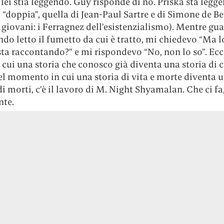
 lei stia leggendo. Guy risponde di no. Priska sta leg
 “doppia”, quella di Jean-Paul Sartre e di Simone de B
ù giovani: i Ferragnez dell’esistenzialismo). Mentre gu
ndo letto il fumetto da cui è tratto, mi chiedevo “Ma l
 sta raccontando?” e mi rispondevo “No, non lo so”. Ecc
 cui una storia che conosco già diventa una storia di 
el momento in cui una storia di vita e morte diventa u
 di morti, c’è il lavoro di M. Night Shyamalan. Che ci fa
te.