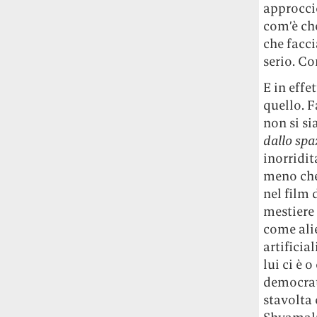
Rossi, per provare a sfuggire alle
approccio
tendenze dettate da Instagram anche
com’è ch
sulla ristorazione.
che facci
serio. C
Il Pentagono ha improvvisamente
cambiato il modo in cui conta i morti e i
E in effe
feriti nella guerra in Iran
Pare su
quello. F
richiesta diretta dalla Casa Bianca.
non si si
Risultato: 4 morti "in meno" e circa 600
dallo spa
feriti in più.
inorridit
meno che
Fred Again ha passato 50 ore
consecutive in livestream su YouTube
nel film 
per completare il suo nuovo mixtape
Lo
mestiere 
ha fatto insieme al collettivo LATIN
come alie
MAFIA, registrato tutto a Città del
artificia
Messico e intitolato (didascalicamente
lui ci è 
ma efficacemente) 9 months & 50 hours.
democrati
stavolta