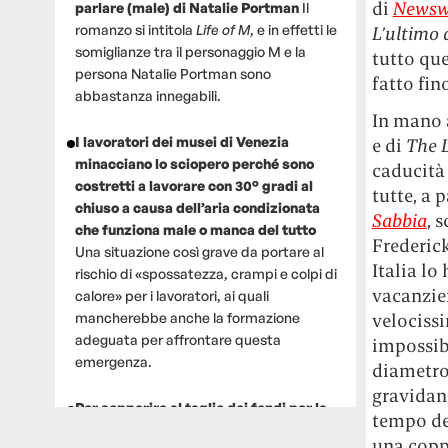
di
Newsw
parlare (male) di Natalie Portman
Il
romanzo si intitola
Life of M
, e in effetti le
L’ultimo 
somiglianze tra il personaggio M e la
tutto que
persona Natalie Portman sono
fatto fino
abbastanza innegabili.
In mano a
I lavoratori dei musei di Venezia
e di
The 
minacciano lo sciopero perché sono
caducità 
costretti a lavorare con 30° gradi al
tutte, a 
chiuso a causa dell’aria condizionata
Sabbia
, 
che funziona male o manca del tutto
Frederick
Una situazione così grave da portare al
Italia lo
rischio di «spossatezza, crampi e colpi di
vacanzier
calore» per i lavoratori, ai quali
velocissi
mancherebbe anche la formazione
adeguata per affrontare questa
impossib
emergenza.
diametro
gravidan
Per sopperire al taglio dei fondi per la
tempo de
ricerca, un gruppo di scienziati che
una coppi