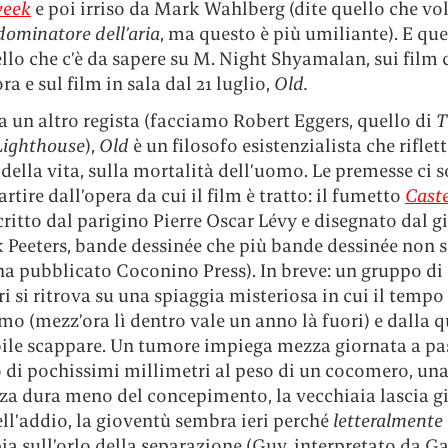
eek
e poi irriso da Mark Wahlberg (dite quello che vol
dominatore dell’aria
, ma questo è più umiliante). E que
llo che c’è da sapere su M. Night Shyamalan, sui film 
ra e sul film in sala dal 21 luglio,
Old.
 un altro regista (facciamo Robert Eggers, quello di
T
Lighthouse
),
Old
è un filosofo esistenzialista che riflett
della vita, sulla mortalità dell’uomo. Le premesse ci 
partire dall’opera da cui il film è tratto: il fumetto
Caste
scritto dal parigino Pierre Oscar Lévy e disegnato dal 
 Peeters, bande dessinée che più bande dessinée non s
 ha pubblicato Coconino Press). In breve: un gruppo di
i si ritrova su una spiaggia misteriosa in cui il tempo
mo (mezz’ora lì dentro vale un anno là fuori) e dalla q
ile scappare. Un tumore impiega mezza giornata a pa
 di pochissimi millimetri al peso di un cocomero, un
za dura meno del concepimento, la vecchiaia lascia gi
ll’addio, la gioventù sembra ieri perché
letteralmente
a sull’orlo della separazione (Guy, interpretato da G