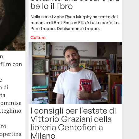
bello il libro
Nella serie tv che Ryan Murphy ha tratto dal
romanzo di Bret Easton Ellis è tutto perfetto.
Pure troppo. Decisamente troppo.
Cultura
an
 film con
e
a di
lta
 Scommise
I consigli per l’estate di
otteghino
Vittorio Graziani della
libreria Centofiori a
ato
Milano
copertina