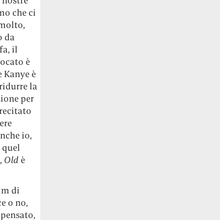
 nostre
mo che ci
(molto,
o da
a, il
vocato è
e Kanye è
ridurre la
sione per
recitato
ere
nche io,
i quel
a,
Old
è
ilm di
ce o no,
 pensato,