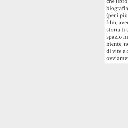
che libro
biografia
(per i pi
film, ave
storia ti
spazio in
niente, n
di vite e
ovviamen