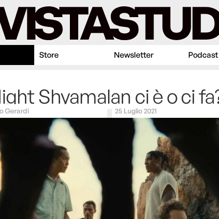
Store
Newsletter
Podcast
ight Shyamalan ci è o ci fa
o Gerardi
25 Luglio 2021