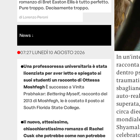
romanzo di Bret Easton Ellis è tutto perfetto.
Pure troppo. Decisamente troppo.
di
Lorenzo Peroni
News ↓
07:27 LUNEDÌ 10 AGOSTO 2026
In un’int
racconta
Una professoressa universitaria è stata
dentro ps
licenziata per aver letto e spiegato ai
traumatiz
suoi studenti un racconto di Ottessa
Moshfegh
È successo a Vinita
sbagliand
Prabhakar:
Bettering Myself
, racconto del
auto-real
2013 di Moshfegh, le è costato il posto al
superata,
South Florida State College.
circa die
mondiale 
Il nuovo, attesissimo,
Shyamalan
chiacchieratissimo romanzo di Rachel
celebrato
Cusk che potrebbe come non potrebbe