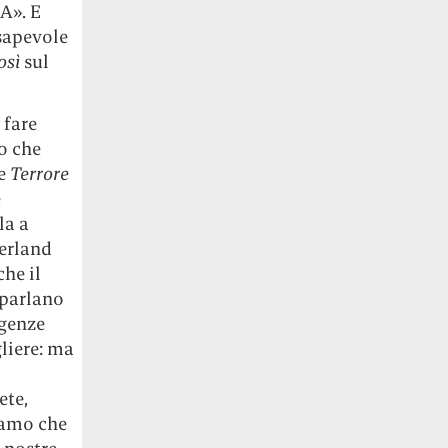
 A». E
sapevole
osì
sul
 fare
no che
me
Terrore
e
la a
erland
he il
 parlano
igenze
gliere: ma
ete,
iamo che