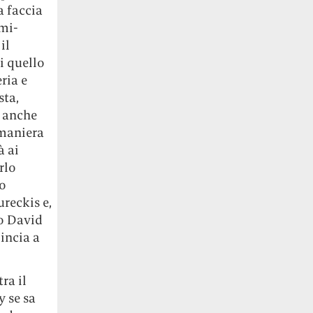
a faccia
emi-
il
i quello
ria e
sta,
, anche
 maniera
à ai
rlo
lo
reckis e,
so David
incia a
ra il
y se sa